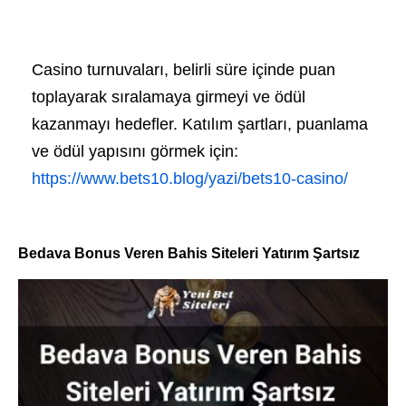
Casino turnuvaları, belirli süre içinde puan
toplayarak sıralamaya girmeyi ve ödül
kazanmayı hedefler. Katılım şartları, puanlama
ve ödül yapısını görmek için:
https://www.bets10.blog/yazi/bets10-casino/
Bedava Bonus Veren Bahis Siteleri Yatırım Şartsız