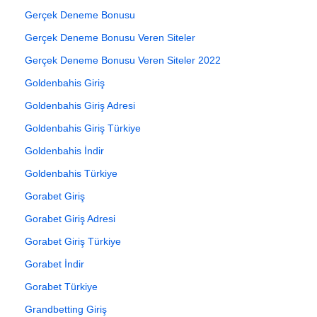
Gerçek Deneme Bonusu
Gerçek Deneme Bonusu Veren Siteler
Gerçek Deneme Bonusu Veren Siteler 2022
Goldenbahis Giriş
Goldenbahis Giriş Adresi
Goldenbahis Giriş Türkiye
Goldenbahis İndir
Goldenbahis Türkiye
Gorabet Giriş
Gorabet Giriş Adresi
Gorabet Giriş Türkiye
Gorabet İndir
Gorabet Türkiye
Grandbetting Giriş