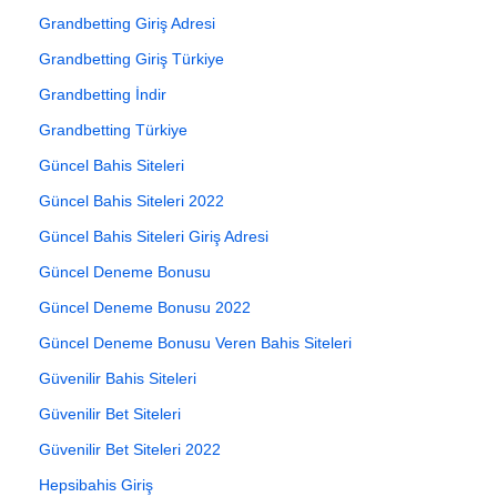
Grandbetting Giriş Adresi
Grandbetting Giriş Türkiye
Grandbetting İndir
Grandbetting Türkiye
Güncel Bahis Siteleri
Güncel Bahis Siteleri 2022
Güncel Bahis Siteleri Giriş Adresi
Güncel Deneme Bonusu
Güncel Deneme Bonusu 2022
Güncel Deneme Bonusu Veren Bahis Siteleri
Güvenilir Bahis Siteleri
Güvenilir Bet Siteleri
Güvenilir Bet Siteleri 2022
Hepsibahis Giriş