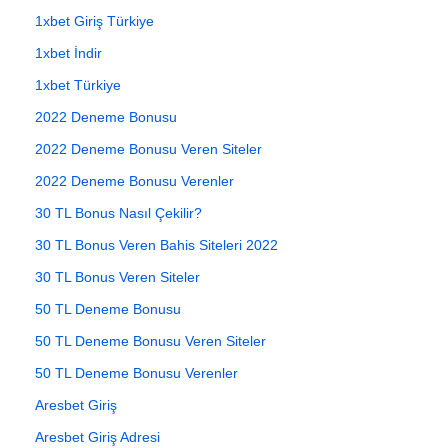
1xbet Giriş Türkiye
1xbet İndir
1xbet Türkiye
2022 Deneme Bonusu
2022 Deneme Bonusu Veren Siteler
2022 Deneme Bonusu Verenler
30 TL Bonus Nasıl Çekilir?
30 TL Bonus Veren Bahis Siteleri 2022
30 TL Bonus Veren Siteler
50 TL Deneme Bonusu
50 TL Deneme Bonusu Veren Siteler
50 TL Deneme Bonusu Verenler
Aresbet Giriş
Aresbet Giriş Adresi