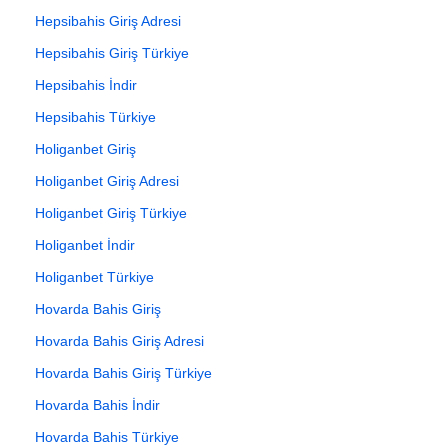
Hepsibahis Giriş Adresi
Hepsibahis Giriş Türkiye
Hepsibahis İndir
Hepsibahis Türkiye
Holiganbet Giriş
Holiganbet Giriş Adresi
Holiganbet Giriş Türkiye
Holiganbet İndir
Holiganbet Türkiye
Hovarda Bahis Giriş
Hovarda Bahis Giriş Adresi
Hovarda Bahis Giriş Türkiye
Hovarda Bahis İndir
Hovarda Bahis Türkiye