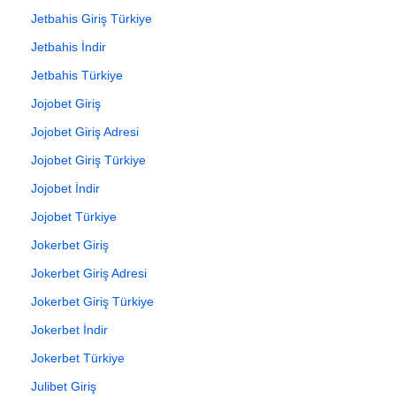
Jetbahis Giriş Türkiye
Jetbahis İndir
Jetbahis Türkiye
Jojobet Giriş
Jojobet Giriş Adresi
Jojobet Giriş Türkiye
Jojobet İndir
Jojobet Türkiye
Jokerbet Giriş
Jokerbet Giriş Adresi
Jokerbet Giriş Türkiye
Jokerbet İndir
Jokerbet Türkiye
Julibet Giriş