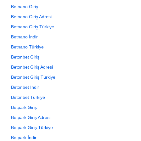
Betnano Giriş
Betnano Giriş Adresi
Betnano Giriş Türkiye
Betnano İndir
Betnano Türkiye
Betonbet Giriş
Betonbet Giriş Adresi
Betonbet Giriş Türkiye
Betonbet İndir
Betonbet Türkiye
Betpark Giriş
Betpark Giriş Adresi
Betpark Giriş Türkiye
Betpark İndir