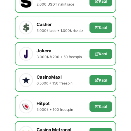
Katıl
2.000 USDT nakit iade
Casher
Katıl
5.000₺ iade + 1.000₺ risksiz
Jokera
Katıl
3.000₺ %200 + 50 freespin
CasinoMaxi
Katıl
6.500₺ + 150 freespin
Hitpot
Katıl
5.000₺ + 100 freespin
Casino Metropol