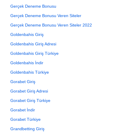
Gerçek Deneme Bonusu
Gerçek Deneme Bonusu Veren Siteler
Gerçek Deneme Bonusu Veren Siteler 2022
Goldenbahis Giriş
Goldenbahis Giriş Adresi
Goldenbahis Giriş Türkiye
Goldenbahis İndir
Goldenbahis Türkiye
Gorabet Giriş
Gorabet Giriş Adresi
Gorabet Giriş Türkiye
Gorabet İndir
Gorabet Türkiye
Grandbetting Giriş