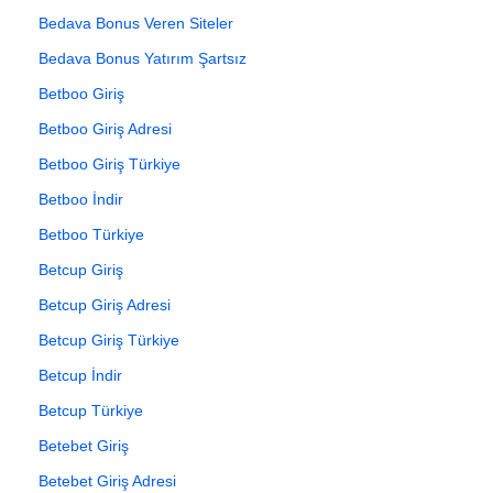
Bedava Bonus Veren Siteler
Bedava Bonus Yatırım Şartsız
Betboo Giriş
Betboo Giriş Adresi
Betboo Giriş Türkiye
Betboo İndir
Betboo Türkiye
Betcup Giriş
Betcup Giriş Adresi
Betcup Giriş Türkiye
Betcup İndir
Betcup Türkiye
Betebet Giriş
Betebet Giriş Adresi