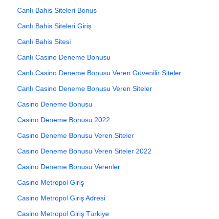
Canlı Bahis Siteleri Bonus
Canlı Bahis Siteleri Giriş
Canlı Bahis Sitesi
Canlı Casino Deneme Bonusu
Canlı Casino Deneme Bonusu Veren Güvenilir Siteler
Canlı Casino Deneme Bonusu Veren Siteler
Casino Deneme Bonusu
Casino Deneme Bonusu 2022
Casino Deneme Bonusu Veren Siteler
Casino Deneme Bonusu Veren Siteler 2022
Casino Deneme Bonusu Verenler
Casino Metropol Giriş
Casino Metropol Giriş Adresi
Casino Metropol Giriş Türkiye