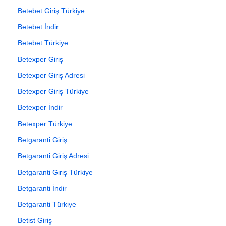
Betebet Giriş Türkiye
Betebet İndir
Betebet Türkiye
Betexper Giriş
Betexper Giriş Adresi
Betexper Giriş Türkiye
Betexper İndir
Betexper Türkiye
Betgaranti Giriş
Betgaranti Giriş Adresi
Betgaranti Giriş Türkiye
Betgaranti İndir
Betgaranti Türkiye
Betist Giriş