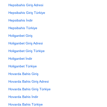
Hepsibahis Giriş Adresi
Hepsibahis Giriş Türkiye
Hepsibahis İndir
Hepsibahis Türkiye
Holiganbet Giriş
Holiganbet Giriş Adresi
Holiganbet Giriş Türkiye
Holiganbet İndir
Holiganbet Türkiye
Hovarda Bahis Giriş
Hovarda Bahis Giriş Adresi
Hovarda Bahis Giriş Türkiye
Hovarda Bahis İndir
Hovarda Bahis Türkiye