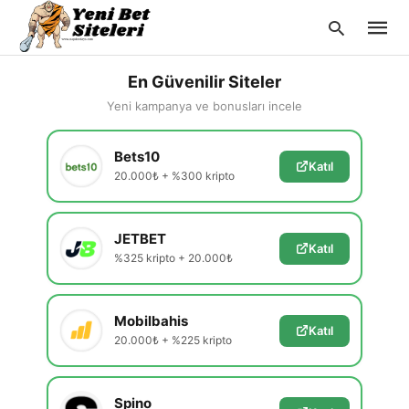
En Güvenilir Siteler
Yeni kampanya ve bonusları incele
Type
Bets10
your
Katıl
searc
20.000₺ + %300 kripto
query
and
hit
enter:
JETBET
Katıl
%325 kripto + 20.000₺
Mobilbahis
Katıl
20.000₺ + %225 kripto
Spino