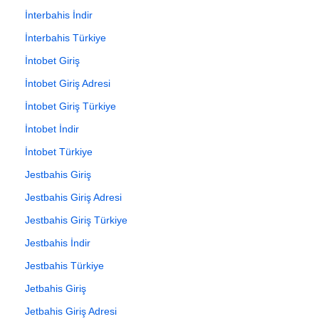
İnterbahis İndir
İnterbahis Türkiye
İntobet Giriş
İntobet Giriş Adresi
İntobet Giriş Türkiye
İntobet İndir
İntobet Türkiye
Jestbahis Giriş
Jestbahis Giriş Adresi
Jestbahis Giriş Türkiye
Jestbahis İndir
Jestbahis Türkiye
Jetbahis Giriş
Jetbahis Giriş Adresi