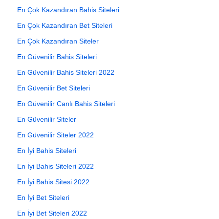
En Çok Kazandıran Bahis Siteleri
En Çok Kazandıran Bet Siteleri
En Çok Kazandıran Siteler
En Güvenilir Bahis Siteleri
En Güvenilir Bahis Siteleri 2022
En Güvenilir Bet Siteleri
En Güvenilir Canlı Bahis Siteleri
En Güvenilir Siteler
En Güvenilir Siteler 2022
En İyi Bahis Siteleri
En İyi Bahis Siteleri 2022
En İyi Bahis Sitesi 2022
En İyi Bet Siteleri
En İyi Bet Siteleri 2022