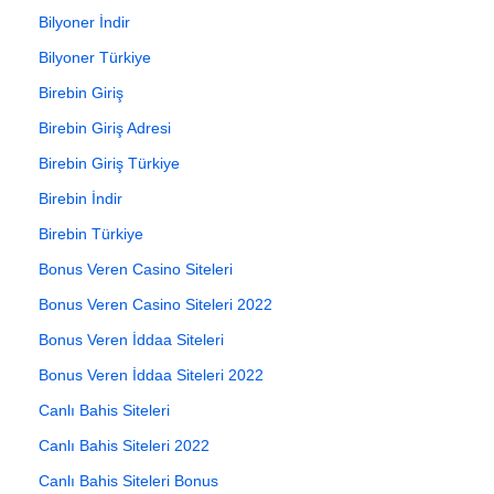
Bilyoner İndir
Bilyoner Türkiye
Birebin Giriş
Birebin Giriş Adresi
Birebin Giriş Türkiye
Birebin İndir
Birebin Türkiye
Bonus Veren Casino Siteleri
Bonus Veren Casino Siteleri 2022
Bonus Veren İddaa Siteleri
Bonus Veren İddaa Siteleri 2022
Canlı Bahis Siteleri
Canlı Bahis Siteleri 2022
Canlı Bahis Siteleri Bonus