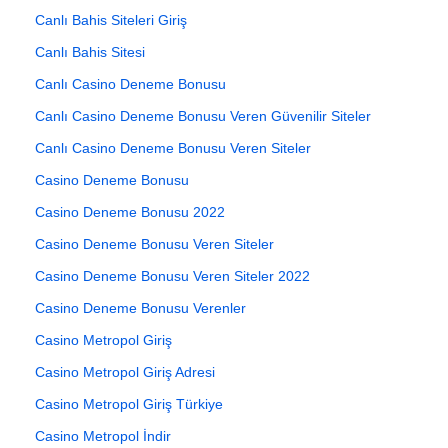
Canlı Bahis Siteleri Giriş
Canlı Bahis Sitesi
Canlı Casino Deneme Bonusu
Canlı Casino Deneme Bonusu Veren Güvenilir Siteler
Canlı Casino Deneme Bonusu Veren Siteler
Casino Deneme Bonusu
Casino Deneme Bonusu 2022
Casino Deneme Bonusu Veren Siteler
Casino Deneme Bonusu Veren Siteler 2022
Casino Deneme Bonusu Verenler
Casino Metropol Giriş
Casino Metropol Giriş Adresi
Casino Metropol Giriş Türkiye
Casino Metropol İndir