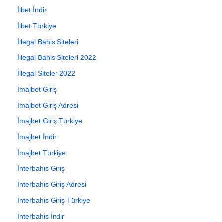
İlbet İndir
İlbet Türkiye
İllegal Bahis Siteleri
İllegal Bahis Siteleri 2022
İllegal Siteler 2022
İmajbet Giriş
İmajbet Giriş Adresi
İmajbet Giriş Türkiye
İmajbet İndir
İmajbet Türkiye
İnterbahis Giriş
İnterbahis Giriş Adresi
İnterbahis Giriş Türkiye
İnterbahis İndir