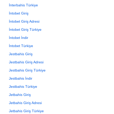
İnterbahis Türkiye
İntobet Giriş
İntobet Giriş Adresi
İntobet Giriş Türkiye
İntobet İndir
İntobet Türkiye
Jestbahis Giriş
Jestbahis Giriş Adresi
Jestbahis Giriş Türkiye
Jestbahis İndir
Jestbahis Türkiye
Jetbahis Giriş
Jetbahis Giriş Adresi
Jetbahis Giriş Türkiye