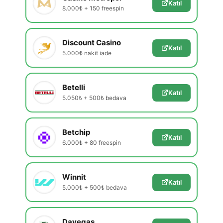
Katıl
8.000₺ + 150 freespin
Discount Casino
Katıl
5.000₺ nakit iade
Betelli
Katıl
5.050₺ + 500₺ bedava
Betchip
Katıl
6.000₺ + 80 freespin
Winnit
Katıl
5.000₺ + 500₺ bedava
Davegas