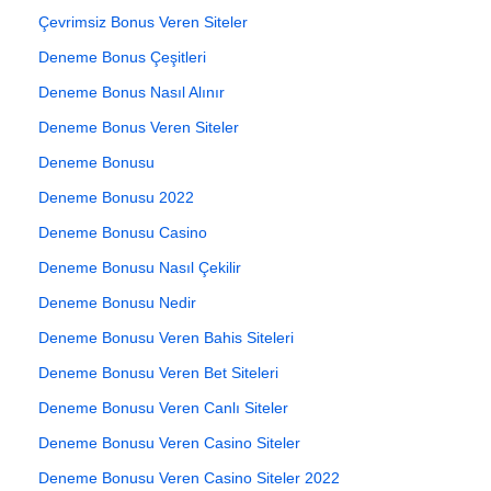
Çevrimsiz Bonus Veren Siteler
Deneme Bonus Çeşitleri
Deneme Bonus Nasıl Alınır
Deneme Bonus Veren Siteler
Deneme Bonusu
Deneme Bonusu 2022
Deneme Bonusu Casino
Deneme Bonusu Nasıl Çekilir
Deneme Bonusu Nedir
Deneme Bonusu Veren Bahis Siteleri
Deneme Bonusu Veren Bet Siteleri
Deneme Bonusu Veren Canlı Siteler
Deneme Bonusu Veren Casino Siteler
Deneme Bonusu Veren Casino Siteler 2022