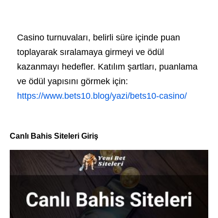
Casino turnuvaları, belirli süre içinde puan
toplayarak sıralamaya girmeyi ve ödül
kazanmayı hedefler. Katılım şartları, puanlama
ve ödül yapısını görmek için:
https://www.bets10.blog/yazi/bets10-casino/
Canlı Bahis Siteleri Giriş