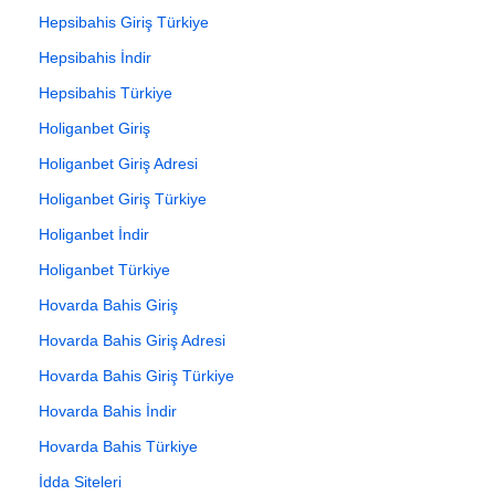
Hepsibahis Giriş Türkiye
Hepsibahis İndir
Hepsibahis Türkiye
Holiganbet Giriş
Holiganbet Giriş Adresi
Holiganbet Giriş Türkiye
Holiganbet İndir
Holiganbet Türkiye
Hovarda Bahis Giriş
Hovarda Bahis Giriş Adresi
Hovarda Bahis Giriş Türkiye
Hovarda Bahis İndir
Hovarda Bahis Türkiye
İdda Siteleri