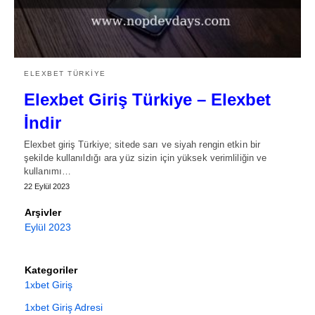
ELEXBET TÜRKIYE
Elexbet Giriş Türkiye – Elexbet
İndir
Elexbet giriş Türkiye; sitede sarı ve siyah rengin etkin bir
şekilde kullanıldığı ara yüz sizin için yüksek verimliliğin ve
kullanımı…
22 Eylül 2023
Arşivler
Eylül 2023
Kategoriler
1xbet Giriş
1xbet Giriş Adresi