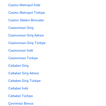
Casino Metropol İndir
Casino Metropol Türkiye
Casino Siteleri Bonuslar
Casinomaxi Giriş
Casinomaxi Giriş Adresi
Casinomaxi Giriş Türkiye
Casinomaxi İndir
Casinomaxi Türkiye
Celtabet Giriş
Celtabet Giriş Adresi
Celtabet Giriş Türkiye
Celtabet İndir
Celtabet Türkiye
Çevrimsiz Bonus