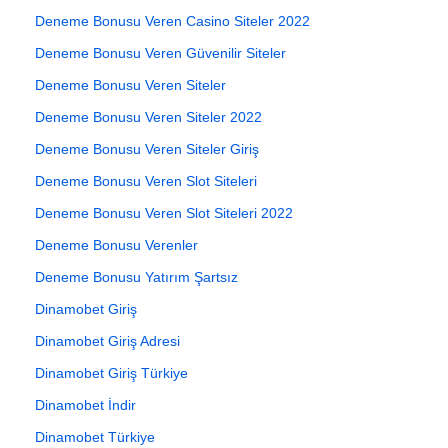
Deneme Bonusu Veren Casino Siteler 2022
Deneme Bonusu Veren Güvenilir Siteler
Deneme Bonusu Veren Siteler
Deneme Bonusu Veren Siteler 2022
Deneme Bonusu Veren Siteler Giriş
Deneme Bonusu Veren Slot Siteleri
Deneme Bonusu Veren Slot Siteleri 2022
Deneme Bonusu Verenler
Deneme Bonusu Yatırım Şartsız
Dinamobet Giriş
Dinamobet Giriş Adresi
Dinamobet Giriş Türkiye
Dinamobet İndir
Dinamobet Türkiye