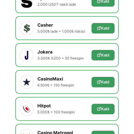
Katıl
2.000 USDT nakit iade
Casher
Katıl
5.000₺ iade + 1.000₺ risksiz
Jokera
Katıl
3.000₺ %200 + 50 freespin
CasinoMaxi
Katıl
6.500₺ + 150 freespin
Hitpot
Katıl
5.000₺ + 100 freespin
Casino Metropol