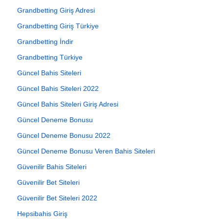
Grandbetting Giriş Adresi
Grandbetting Giriş Türkiye
Grandbetting İndir
Grandbetting Türkiye
Güncel Bahis Siteleri
Güncel Bahis Siteleri 2022
Güncel Bahis Siteleri Giriş Adresi
Güncel Deneme Bonusu
Güncel Deneme Bonusu 2022
Güncel Deneme Bonusu Veren Bahis Siteleri
Güvenilir Bahis Siteleri
Güvenilir Bet Siteleri
Güvenilir Bet Siteleri 2022
Hepsibahis Giriş