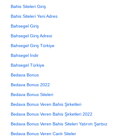
Bahis Siteleri Giriş
Bahis Siteleri Yeni Adres
Bahsegel Giriş
Bahsegel Giriş Adresi
Bahsegel Giriş Türkiye
Bahsegel İndir
Bahsegel Türkiye
Bedava Bonus
Bedava Bonus 2022
Bedava Bonus Siteleri
Bedava Bonus Veren Bahis Şirketleri
Bedava Bonus Veren Bahis Şirketleri 2022
Bedava Bonus Veren Bahis Siteleri Yatırım Şartsız
Bedava Bonus Veren Canlı Siteler