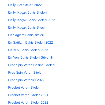
En İyi Bet Siteleri 2022
En İyi Kaçak Bahis Siteleri
En İyi Kaçak Bahis Siteleri 2022
En İyi Kaçak Bahis Sitesi
En Sağlam Bahis siteleri
En Sağlam Bahis Siteleri 2022
En Yeni Bahis Siteleri 2022
En Yeni Bahis Siteleri Güvenilir
Free Spin Veren Casino Siteleri
Free Spin Veren Siteler
Free Spin Verenler 2022
Freebet Veren Siteler
Freebet Veren Siteler 2021
Freebet Veren Siteler 2022