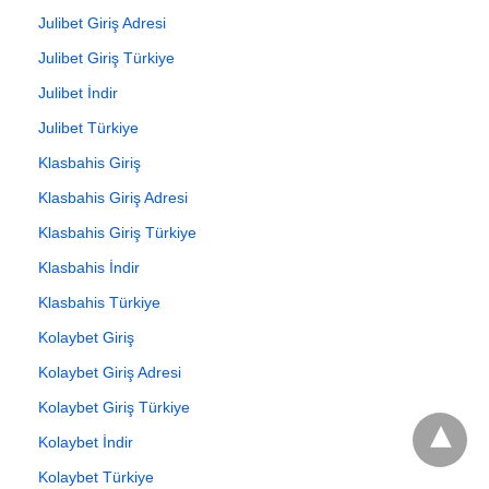
Julibet Giriş Adresi
Julibet Giriş Türkiye
Julibet İndir
Julibet Türkiye
Klasbahis Giriş
Klasbahis Giriş Adresi
Klasbahis Giriş Türkiye
Klasbahis İndir
Klasbahis Türkiye
Kolaybet Giriş
Kolaybet Giriş Adresi
Kolaybet Giriş Türkiye
Kolaybet İndir
Kolaybet Türkiye