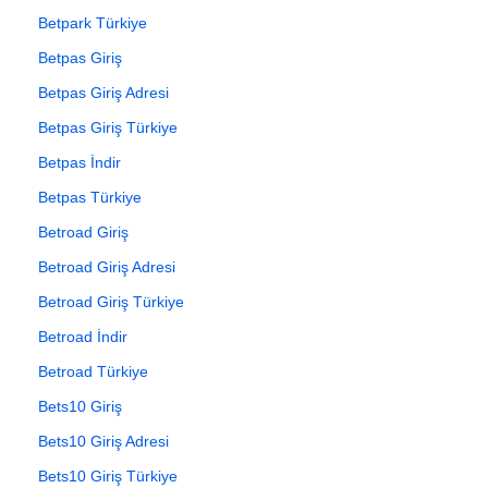
Betpark Türkiye
Betpas Giriş
Betpas Giriş Adresi
Betpas Giriş Türkiye
Betpas İndir
Betpas Türkiye
Betroad Giriş
Betroad Giriş Adresi
Betroad Giriş Türkiye
Betroad İndir
Betroad Türkiye
Bets10 Giriş
Bets10 Giriş Adresi
Bets10 Giriş Türkiye