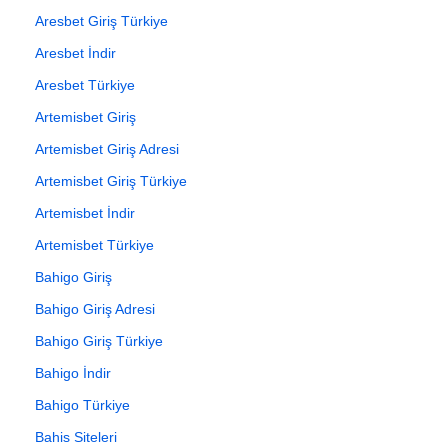
Aresbet Giriş Türkiye
Aresbet İndir
Aresbet Türkiye
Artemisbet Giriş
Artemisbet Giriş Adresi
Artemisbet Giriş Türkiye
Artemisbet İndir
Artemisbet Türkiye
Bahigo Giriş
Bahigo Giriş Adresi
Bahigo Giriş Türkiye
Bahigo İndir
Bahigo Türkiye
Bahis Siteleri