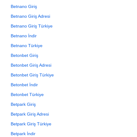
Betnano Giriş
Betnano Giriş Adresi
Betnano Giriş Türkiye
Betnano İndir
Betnano Türkiye
Betonbet Giriş
Betonbet Giriş Adresi
Betonbet Giriş Türkiye
Betonbet İndir
Betonbet Türkiye
Betpark Giriş
Betpark Giriş Adresi
Betpark Giriş Türkiye
Betpark İndir