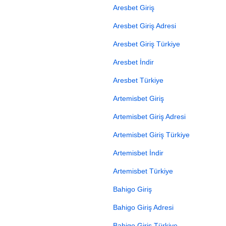
Aresbet Giriş
Aresbet Giriş Adresi
Aresbet Giriş Türkiye
Aresbet İndir
Aresbet Türkiye
Artemisbet Giriş
Artemisbet Giriş Adresi
Artemisbet Giriş Türkiye
Artemisbet İndir
Artemisbet Türkiye
Bahigo Giriş
Bahigo Giriş Adresi
Bahigo Giriş Türkiye