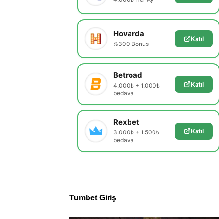
Hovarda
Katıl
%300 Bonus
Betroad
Katıl
4.000₺ + 1.000₺
bedava
Rexbet
Katıl
3.000₺ + 1.500₺
bedava
Tumbet Giriş