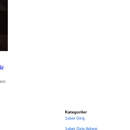
ir
sizi
Kategoriler
1xbet Giriş
1xbet Giriş Adresi