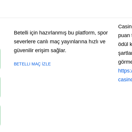
Casino
Betelli için hazırlanmış bu platform, spor
puan 
severlere canlı maç yayınlarına hızlı ve
ödül 
güvenilir erişim sağlar.
şartla
görme
BETELLI MAÇ İZLE
https
casin