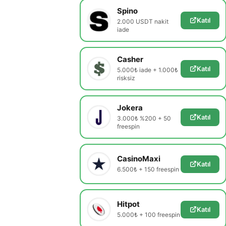
Spino
Katıl
2.000 USDT nakit
iade
Casher
Katıl
5.000₺ iade + 1.000₺
risksiz
Jokera
Katıl
3.000₺ %200 + 50
freespin
CasinoMaxi
Katıl
6.500₺ + 150 freespin
Hitpot
Katıl
5.000₺ + 100 freespin