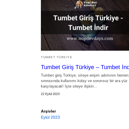
TUMBET TÜRKIYE
Tumbet Giriş Türkiye – Tumbet İnd
Tumbet giriş Türkiye; siteye erişim adımının hemen
sonrasında kullanımı kolay ve sorunsuz bir ara yüz 
karşılayacak! İşte siteye ilişkin…
22 Eylül 2023
Arşivler
Eylül 2023