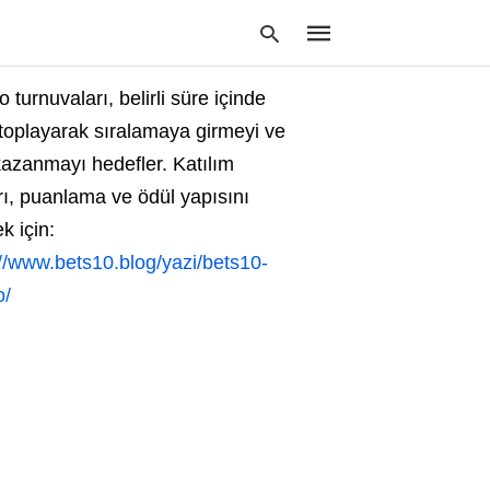
 turnuvaları, belirli süre içinde
toplayarak sıralamaya girmeyi ve
kazanmayı hedefler. Katılım
Type
your
rı, puanlama ve ödül yapısını
search
query
k için:
and
hit
://www.bets10.blog/yazi/bets10-
enter:
o/