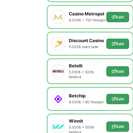
Casino Metropol
Katıl
8.000₺ + 150 freespin
Discount Casino
Katıl
5.000₺ nakit iade
Betelli
Katıl
5.050₺ + 500₺
bedava
Betchip
Katıl
6.000₺ + 80 freespin
Winnit
Katıl
5.000₺ + 500₺
bedava