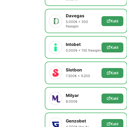
Davegas
Katıl
5.000₺ + 300
freespin
Intobet
Katıl
5.000₺ + 150 freespin
Slotbon
Katıl
7.500₺ + %200
Milyar
Katıl
8.000₺
Genzobet
Katıl
4.000₺ Her Ay