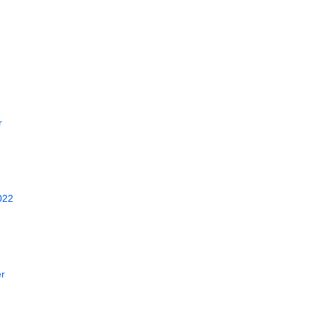
r
022
r