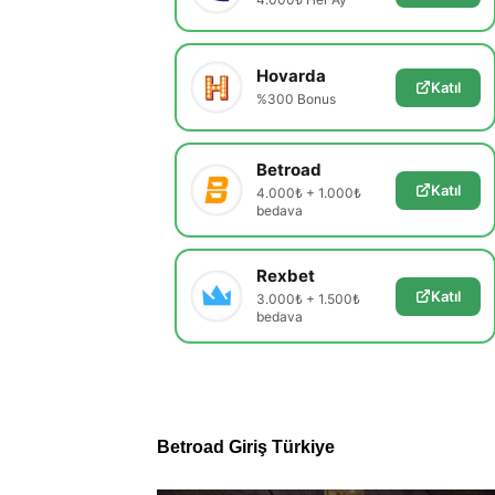
Hovarda
Katıl
%300 Bonus
Betroad
Katıl
4.000₺ + 1.000₺
bedava
Rexbet
Katıl
3.000₺ + 1.500₺
bedava
Betroad Giriş Türkiye