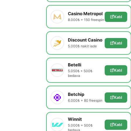
Casino Metropol
Katıl
8.000₺ + 150 freespin
Discount Casino
Katıl
5.000₺ nakit iade
Betelli
Katıl
5.050₺ + 500₺
bedava
Betchip
Katıl
6.000₺ + 80 freespin
Winnit
Katıl
5.000₺ + 500₺
bedava