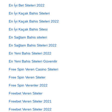
En İyi Bet Siteleri 2022
En İyi Kaçak Bahis Siteleri
En İyi Kaçak Bahis Siteleri 2022
En İyi Kaçak Bahis Sitesi
En Sağlam Bahis siteleri
En Sağlam Bahis Siteleri 2022
En Yeni Bahis Siteleri 2022
En Yeni Bahis Siteleri Güvenilir
Free Spin Veren Casino Siteleri
Free Spin Veren Siteler
Free Spin Verenler 2022
Freebet Veren Siteler
Freebet Veren Siteler 2021
Freebet Veren Siteler 2022