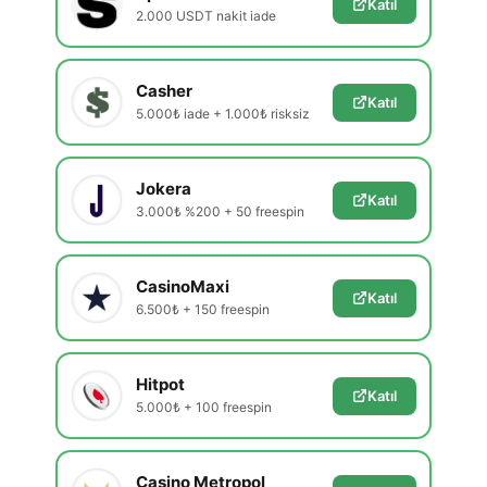
Katıl
2.000 USDT nakit iade
Casher
Katıl
5.000₺ iade + 1.000₺ risksiz
Jokera
Katıl
3.000₺ %200 + 50 freespin
CasinoMaxi
Katıl
6.500₺ + 150 freespin
Hitpot
Katıl
5.000₺ + 100 freespin
Casino Metropol