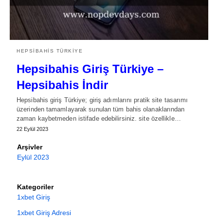
HEPSIBAHIS TÜRKIYE
Hepsibahis Giriş Türkiye –
Hepsibahis İndir
Hepsibahis giriş Türkiye; giriş adımlarını pratik site tasarımı
üzerinden tamamlayarak sunulan tüm bahis olanaklarından
zaman kaybetmeden istifade edebilirsiniz. site özellikle…
22 Eylül 2023
Arşivler
Eylül 2023
Kategoriler
1xbet Giriş
1xbet Giriş Adresi