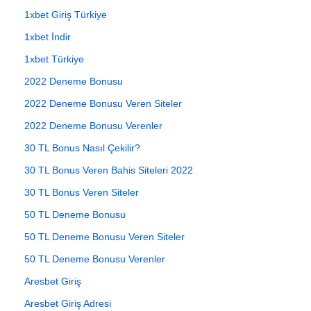
1xbet Giriş Türkiye
1xbet İndir
1xbet Türkiye
2022 Deneme Bonusu
2022 Deneme Bonusu Veren Siteler
2022 Deneme Bonusu Verenler
30 TL Bonus Nasıl Çekilir?
30 TL Bonus Veren Bahis Siteleri 2022
30 TL Bonus Veren Siteler
50 TL Deneme Bonusu
50 TL Deneme Bonusu Veren Siteler
50 TL Deneme Bonusu Verenler
Aresbet Giriş
Aresbet Giriş Adresi