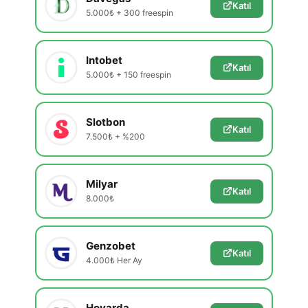
Katıl
5.000₺ + 300 freespin
Intobet
Katıl
5.000₺ + 150 freespin
Slotbon
Katıl
7.500₺ + %200
Milyar
Katıl
8.000₺
Genzobet
Katıl
4.000₺ Her Ay
Hovarda