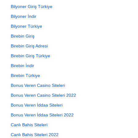
Bilyoner Giriş Türkiye
Bilyoner İndir
Bilyoner Türkiye
Birebin Giriş
Birebin Giriş Adresi
Birebin Giriş Türkiye
Birebin İndir
Birebin Türkiye
Bonus Veren Casino Siteleri
Bonus Veren Casino Siteleri 2022
Bonus Veren İddaa Siteleri
Bonus Veren İddaa Siteleri 2022
Canlı Bahis Siteleri
Canlı Bahis Siteleri 2022