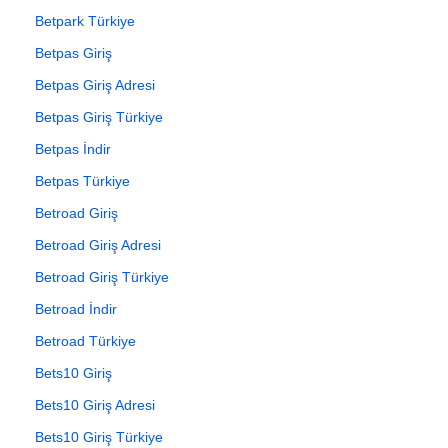
Betpark Türkiye
Betpas Giriş
Betpas Giriş Adresi
Betpas Giriş Türkiye
Betpas İndir
Betpas Türkiye
Betroad Giriş
Betroad Giriş Adresi
Betroad Giriş Türkiye
Betroad İndir
Betroad Türkiye
Bets10 Giriş
Bets10 Giriş Adresi
Bets10 Giriş Türkiye