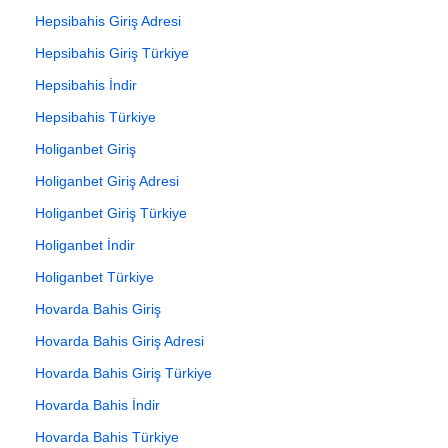
Hepsibahis Giriş Adresi
Hepsibahis Giriş Türkiye
Hepsibahis İndir
Hepsibahis Türkiye
Holiganbet Giriş
Holiganbet Giriş Adresi
Holiganbet Giriş Türkiye
Holiganbet İndir
Holiganbet Türkiye
Hovarda Bahis Giriş
Hovarda Bahis Giriş Adresi
Hovarda Bahis Giriş Türkiye
Hovarda Bahis İndir
Hovarda Bahis Türkiye