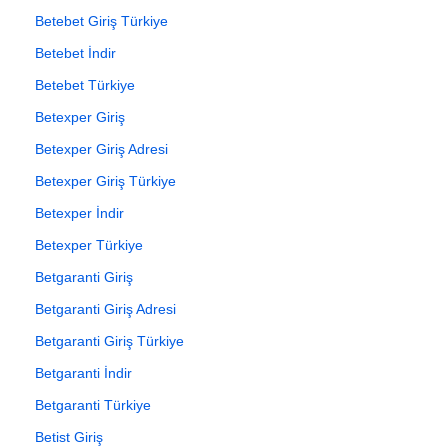
Betebet Giriş Türkiye
Betebet İndir
Betebet Türkiye
Betexper Giriş
Betexper Giriş Adresi
Betexper Giriş Türkiye
Betexper İndir
Betexper Türkiye
Betgaranti Giriş
Betgaranti Giriş Adresi
Betgaranti Giriş Türkiye
Betgaranti İndir
Betgaranti Türkiye
Betist Giriş