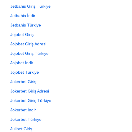
Jetbahis Giriş Türkiye
Jetbahis İndir
Jetbahis Türkiye
Jojobet Giriş
Jojobet Giriş Adresi
Jojobet Giriş Türkiye
Jojobet İndir
Jojobet Türkiye
Jokerbet Giriş
Jokerbet Giriş Adresi
Jokerbet Giriş Türkiye
Jokerbet İndir
Jokerbet Türkiye
Julibet Giriş