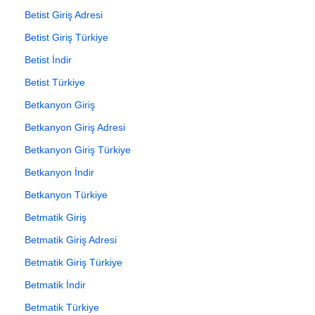
Betist Giriş Adresi
Betist Giriş Türkiye
Betist İndir
Betist Türkiye
Betkanyon Giriş
Betkanyon Giriş Adresi
Betkanyon Giriş Türkiye
Betkanyon İndir
Betkanyon Türkiye
Betmatik Giriş
Betmatik Giriş Adresi
Betmatik Giriş Türkiye
Betmatik İndir
Betmatik Türkiye