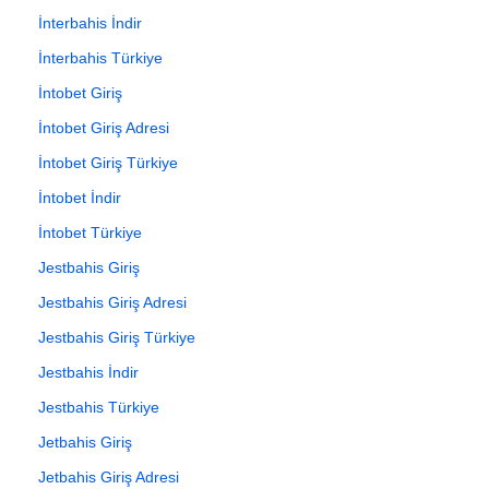
İnterbahis İndir
İnterbahis Türkiye
İntobet Giriş
İntobet Giriş Adresi
İntobet Giriş Türkiye
İntobet İndir
İntobet Türkiye
Jestbahis Giriş
Jestbahis Giriş Adresi
Jestbahis Giriş Türkiye
Jestbahis İndir
Jestbahis Türkiye
Jetbahis Giriş
Jetbahis Giriş Adresi