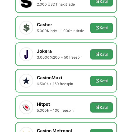
Katıl
2.000 USDT nakit iade
Casher
Katıl
5.000₺ iade + 1.000₺ risksiz
Jokera
Katıl
3.000₺ %200 + 50 freespin
CasinoMaxi
Katıl
6.500₺ + 150 freespin
Hitpot
Katıl
5.000₺ + 100 freespin
Casino Metropol