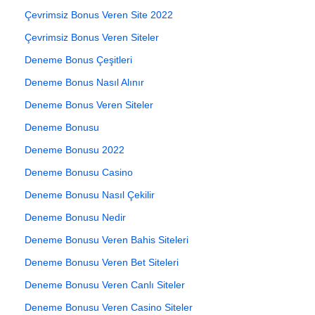
Çevrimsiz Bonus Veren Site 2022
Çevrimsiz Bonus Veren Siteler
Deneme Bonus Çeşitleri
Deneme Bonus Nasıl Alınır
Deneme Bonus Veren Siteler
Deneme Bonusu
Deneme Bonusu 2022
Deneme Bonusu Casino
Deneme Bonusu Nasıl Çekilir
Deneme Bonusu Nedir
Deneme Bonusu Veren Bahis Siteleri
Deneme Bonusu Veren Bet Siteleri
Deneme Bonusu Veren Canlı Siteler
Deneme Bonusu Veren Casino Siteler