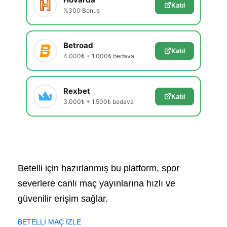
Katıl
%300 Bonus
Betroad
Katıl
4.000₺ + 1.000₺ bedava
Rexbet
Katıl
3.000₺ + 1.500₺ bedava
Betelli için hazırlanmış bu platform, spor
severlere canlı maç yayınlarına hızlı ve
güvenilir erişim sağlar.
BETELLI MAÇ İZLE