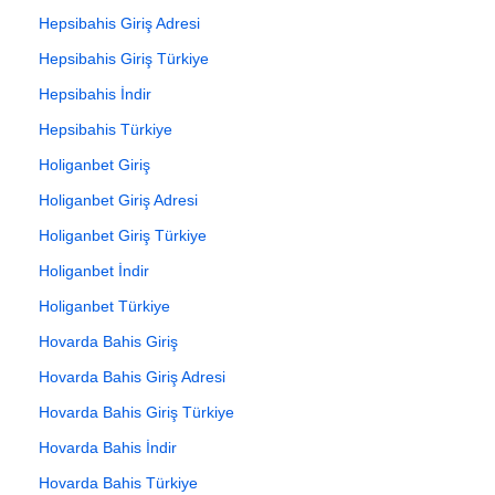
Hepsibahis Giriş Adresi
Hepsibahis Giriş Türkiye
Hepsibahis İndir
Hepsibahis Türkiye
Holiganbet Giriş
Holiganbet Giriş Adresi
Holiganbet Giriş Türkiye
Holiganbet İndir
Holiganbet Türkiye
Hovarda Bahis Giriş
Hovarda Bahis Giriş Adresi
Hovarda Bahis Giriş Türkiye
Hovarda Bahis İndir
Hovarda Bahis Türkiye