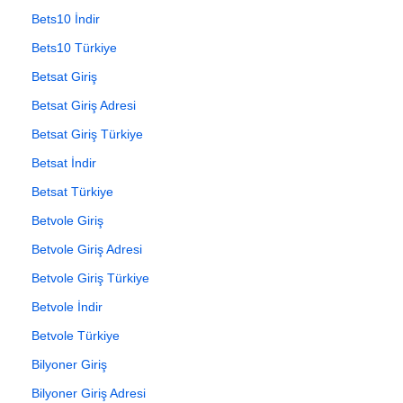
Bets10 İndir
Bets10 Türkiye
Betsat Giriş
Betsat Giriş Adresi
Betsat Giriş Türkiye
Betsat İndir
Betsat Türkiye
Betvole Giriş
Betvole Giriş Adresi
Betvole Giriş Türkiye
Betvole İndir
Betvole Türkiye
Bilyoner Giriş
Bilyoner Giriş Adresi