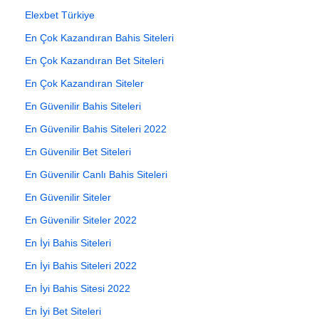
Elexbet Türkiye
En Çok Kazandıran Bahis Siteleri
En Çok Kazandıran Bet Siteleri
En Çok Kazandıran Siteler
En Güvenilir Bahis Siteleri
En Güvenilir Bahis Siteleri 2022
En Güvenilir Bet Siteleri
En Güvenilir Canlı Bahis Siteleri
En Güvenilir Siteler
En Güvenilir Siteler 2022
En İyi Bahis Siteleri
En İyi Bahis Siteleri 2022
En İyi Bahis Sitesi 2022
En İyi Bet Siteleri