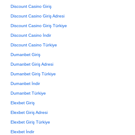
Discount Casino Giriş
Discount Casino Giriş Adresi
Discount Casino Giriş Türkiye
Discount Casino İndir
Discount Casino Türkiye
Dumanbet Giriş
Dumanbet Giriş Adresi
Dumanbet Giriş Türkiye
Dumanbet İndir
Dumanbet Türkiye
Elexbet Giriş
Elexbet Giriş Adresi
Elexbet Giriş Türkiye
Elexbet İndir