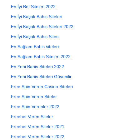
En İyi Bet Siteleri 2022
En İyi Kaçak Bahis Siteleri
En İyi Kaçak Bahis Siteleri 2022
En İyi Kaçak Bahis Sitesi
En Sağlam Bahis siteleri
En Sağlam Bahis Siteleri 2022
En Yeni Bahis Siteleri 2022
En Yeni Bahis Siteleri Güvenilir
Free Spin Veren Casino Siteleri
Free Spin Veren Siteler
Free Spin Verenler 2022
Freebet Veren Siteler
Freebet Veren Siteler 2021
Freebet Veren Siteler 2022