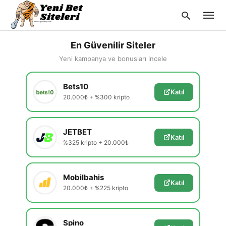
En Güvenilir Siteler
Yeni kampanya ve bonusları incele
Type
Bets10
your
Katıl
searc
20.000₺ + %300 kripto
query
and
hit
enter:
JETBET
Katıl
%325 kripto + 20.000₺
Mobilbahis
Katıl
20.000₺ + %225 kripto
Spino