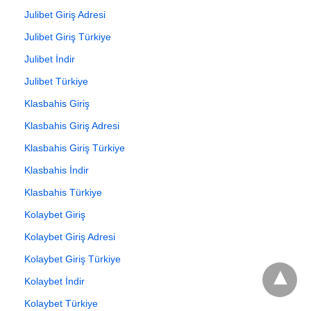
Julibet Giriş Adresi
Julibet Giriş Türkiye
Julibet İndir
Julibet Türkiye
Klasbahis Giriş
Klasbahis Giriş Adresi
Klasbahis Giriş Türkiye
Klasbahis İndir
Klasbahis Türkiye
Kolaybet Giriş
Kolaybet Giriş Adresi
Kolaybet Giriş Türkiye
Kolaybet İndir
Kolaybet Türkiye