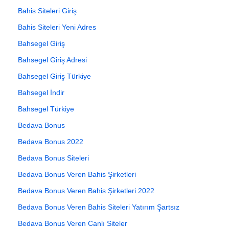
Bahis Siteleri Giriş
Bahis Siteleri Yeni Adres
Bahsegel Giriş
Bahsegel Giriş Adresi
Bahsegel Giriş Türkiye
Bahsegel İndir
Bahsegel Türkiye
Bedava Bonus
Bedava Bonus 2022
Bedava Bonus Siteleri
Bedava Bonus Veren Bahis Şirketleri
Bedava Bonus Veren Bahis Şirketleri 2022
Bedava Bonus Veren Bahis Siteleri Yatırım Şartsız
Bedava Bonus Veren Canlı Siteler