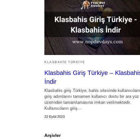
KLASBAHIS TÜRKIYE
Klasbahis Giriş Türkiye – Klasbahi
İndir
Klasbahis giriş Türkiye; bahis sitesinde kullanıcıları
giriş adımlarını tamamen kullanıcı dostu bir ara yüz
üzerinden tamamlamasına imkan verilmektedir.
Kullanıcıların giriş…
22 Eylül 2023
Arşivler