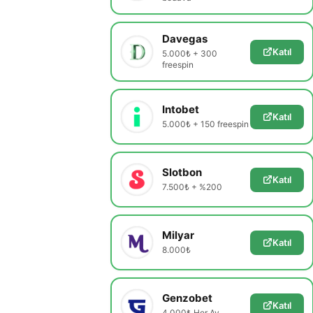
Davegas
Katıl
5.000₺ + 300
freespin
Intobet
Katıl
5.000₺ + 150 freespin
Slotbon
Katıl
7.500₺ + %200
Milyar
Katıl
8.000₺
Genzobet
Katıl
4.000₺ Her Ay