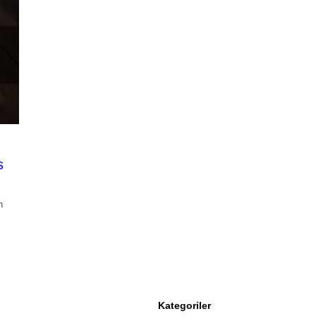
s
n
Kategoriler