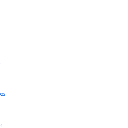
r
022
r