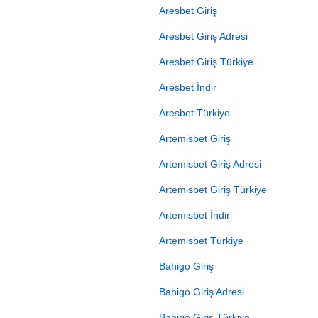
Aresbet Giriş
Aresbet Giriş Adresi
Aresbet Giriş Türkiye
Aresbet İndir
Aresbet Türkiye
Artemisbet Giriş
Artemisbet Giriş Adresi
Artemisbet Giriş Türkiye
Artemisbet İndir
Artemisbet Türkiye
Bahigo Giriş
Bahigo Giriş Adresi
Bahigo Giriş Türkiye