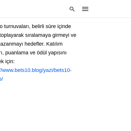
 turnuvaları, belirli süre içinde
toplayarak sıralamaya girmeyi ve
kazanmayı hedefler. Katılım
Type
your
rı, puanlama ve ödül yapısını
search
query
k için:
and
hit
://www.bets10.blog/yazi/bets10-
enter:
o/