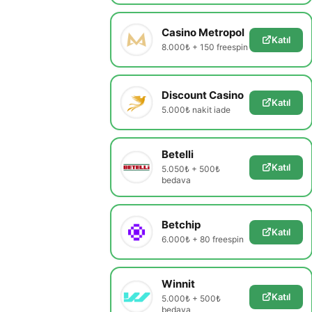
Casino Metropol
Katıl
8.000₺ + 150 freespin
Discount Casino
Katıl
5.000₺ nakit iade
Betelli
Katıl
5.050₺ + 500₺
bedava
Betchip
Katıl
6.000₺ + 80 freespin
Winnit
Katıl
5.000₺ + 500₺
bedava