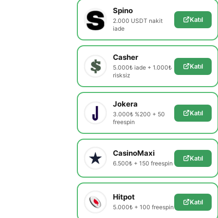
Spino
Katıl
2.000 USDT nakit
iade
Casher
Katıl
5.000₺ iade + 1.000₺
risksiz
Jokera
Katıl
3.000₺ %200 + 50
freespin
CasinoMaxi
Katıl
6.500₺ + 150 freespin
Hitpot
Katıl
5.000₺ + 100 freespin