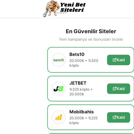
En Güvenilir Siteler
Yeni kampanya ve bonusları incele
Bets10
Katıl
20.000₺ + %300
kripto
JETBET
Katıl
%325 kripto +
20.000₺
Mobilbahis
Katıl
20.000₺ + %225
kripto