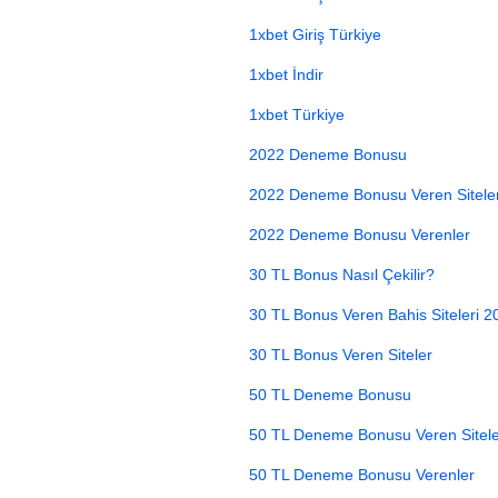
1xbet Giriş Türkiye
1xbet İndir
1xbet Türkiye
2022 Deneme Bonusu
2022 Deneme Bonusu Veren Sitele
2022 Deneme Bonusu Verenler
30 TL Bonus Nasıl Çekilir?
30 TL Bonus Veren Bahis Siteleri 2
30 TL Bonus Veren Siteler
50 TL Deneme Bonusu
50 TL Deneme Bonusu Veren Sitele
50 TL Deneme Bonusu Verenler