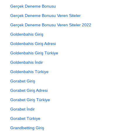
Gerçek Deneme Bonusu
Gerçek Deneme Bonusu Veren Siteler
Gerçek Deneme Bonusu Veren Siteler 2022
Goldenbahis Giriş
Goldenbahis Giriş Adresi
Goldenbahis Giriş Türkiye
Goldenbahis İndir
Goldenbahis Türkiye
Gorabet Giriş
Gorabet Giriş Adresi
Gorabet Giriş Türkiye
Gorabet İndir
Gorabet Türkiye
Grandbetting Giriş