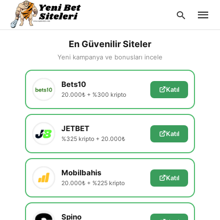
En Güvenilir Siteler
Yeni kampanya ve bonusları incele
Type
Bets10
your
Katıl
searc
20.000₺ + %300 kripto
query
and
hit
enter:
JETBET
Katıl
%325 kripto + 20.000₺
Mobilbahis
Katıl
20.000₺ + %225 kripto
Spino