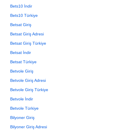
Bets10 İndir
Bets10 Türkiye
Betsat Giriş
Betsat Giriş Adresi
Betsat Giriş Türkiye
Betsat İndir
Betsat Türkiye
Betvole Giriş
Betvole Giriş Adresi
Betvole Giriş Türkiye
Betvole İndir
Betvole Türkiye
Bilyoner Giriş
Bilyoner Giriş Adresi