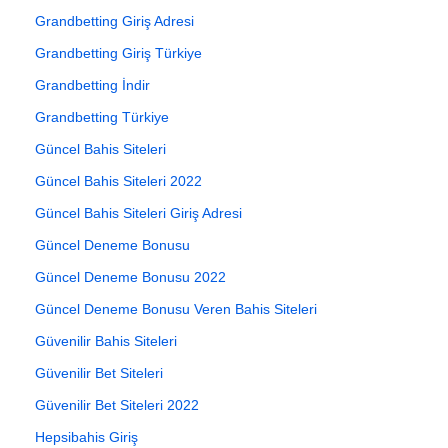
Grandbetting Giriş Adresi
Grandbetting Giriş Türkiye
Grandbetting İndir
Grandbetting Türkiye
Güncel Bahis Siteleri
Güncel Bahis Siteleri 2022
Güncel Bahis Siteleri Giriş Adresi
Güncel Deneme Bonusu
Güncel Deneme Bonusu 2022
Güncel Deneme Bonusu Veren Bahis Siteleri
Güvenilir Bahis Siteleri
Güvenilir Bet Siteleri
Güvenilir Bet Siteleri 2022
Hepsibahis Giriş