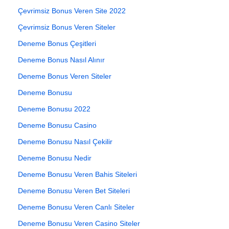
Çevrimsiz Bonus Veren Site 2022
Çevrimsiz Bonus Veren Siteler
Deneme Bonus Çeşitleri
Deneme Bonus Nasıl Alınır
Deneme Bonus Veren Siteler
Deneme Bonusu
Deneme Bonusu 2022
Deneme Bonusu Casino
Deneme Bonusu Nasıl Çekilir
Deneme Bonusu Nedir
Deneme Bonusu Veren Bahis Siteleri
Deneme Bonusu Veren Bet Siteleri
Deneme Bonusu Veren Canlı Siteler
Deneme Bonusu Veren Casino Siteler