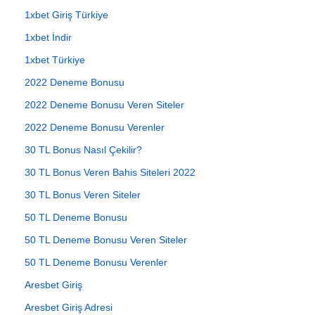
1xbet Giriş Türkiye
1xbet İndir
1xbet Türkiye
2022 Deneme Bonusu
2022 Deneme Bonusu Veren Siteler
2022 Deneme Bonusu Verenler
30 TL Bonus Nasıl Çekilir?
30 TL Bonus Veren Bahis Siteleri 2022
30 TL Bonus Veren Siteler
50 TL Deneme Bonusu
50 TL Deneme Bonusu Veren Siteler
50 TL Deneme Bonusu Verenler
Aresbet Giriş
Aresbet Giriş Adresi