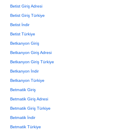
Betist Giriş Adresi
Betist Giriş Türkiye
Betist İndir
Betist Türkiye
Betkanyon Giriş
Betkanyon Giriş Adresi
Betkanyon Giriş Türkiye
Betkanyon İndir
Betkanyon Türkiye
Betmatik Giriş
Betmatik Giriş Adresi
Betmatik Giriş Türkiye
Betmatik İndir
Betmatik Türkiye