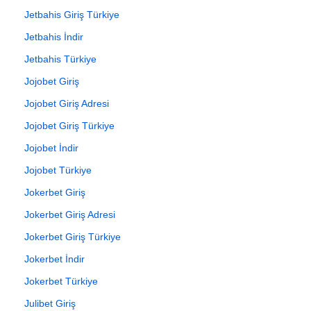
Jetbahis Giriş Türkiye
Jetbahis İndir
Jetbahis Türkiye
Jojobet Giriş
Jojobet Giriş Adresi
Jojobet Giriş Türkiye
Jojobet İndir
Jojobet Türkiye
Jokerbet Giriş
Jokerbet Giriş Adresi
Jokerbet Giriş Türkiye
Jokerbet İndir
Jokerbet Türkiye
Julibet Giriş