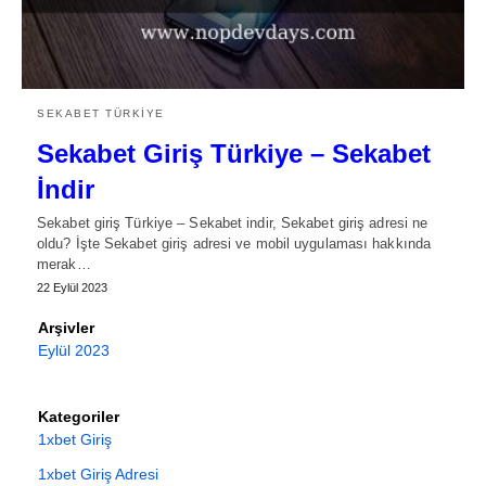
SEKABET TÜRKIYE
Sekabet Giriş Türkiye – Sekabet
İndir
Sekabet giriş Türkiye – Sekabet indir, Sekabet giriş adresi ne
oldu? İşte Sekabet giriş adresi ve mobil uygulaması hakkında
merak…
22 Eylül 2023
Arşivler
Eylül 2023
Kategoriler
1xbet Giriş
1xbet Giriş Adresi