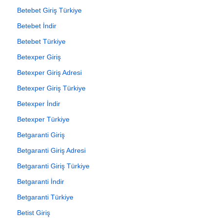
Betebet Giriş Türkiye
Betebet İndir
Betebet Türkiye
Betexper Giriş
Betexper Giriş Adresi
Betexper Giriş Türkiye
Betexper İndir
Betexper Türkiye
Betgaranti Giriş
Betgaranti Giriş Adresi
Betgaranti Giriş Türkiye
Betgaranti İndir
Betgaranti Türkiye
Betist Giriş