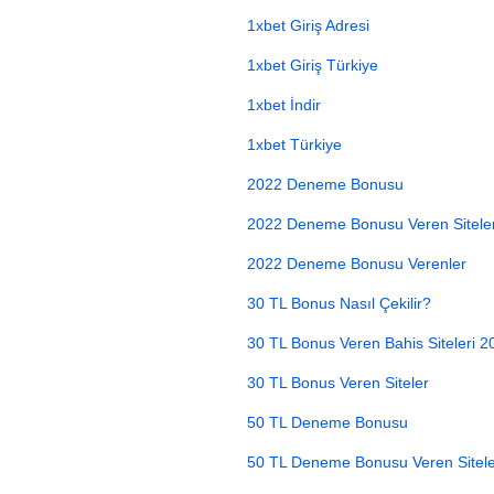
1xbet Giriş Adresi
1xbet Giriş Türkiye
1xbet İndir
1xbet Türkiye
2022 Deneme Bonusu
2022 Deneme Bonusu Veren Sitele
2022 Deneme Bonusu Verenler
30 TL Bonus Nasıl Çekilir?
30 TL Bonus Veren Bahis Siteleri 2
30 TL Bonus Veren Siteler
50 TL Deneme Bonusu
50 TL Deneme Bonusu Veren Sitele