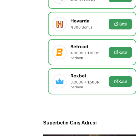
Hovarda
Katıl
%300 Bonus
Betroad
Katıl
4.000₺ + 1.000₺
bedava
Rexbet
Katıl
3.000₺ + 1.500₺
bedava
Superbetin Giriş Adresi