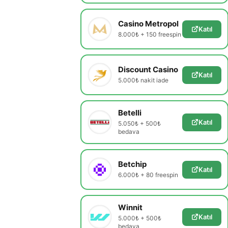
Casino Metropol
Katıl
8.000₺ + 150 freespin
Discount Casino
Katıl
5.000₺ nakit iade
Betelli
Katıl
5.050₺ + 500₺
bedava
Betchip
Katıl
6.000₺ + 80 freespin
Winnit
Katıl
5.000₺ + 500₺
bedava