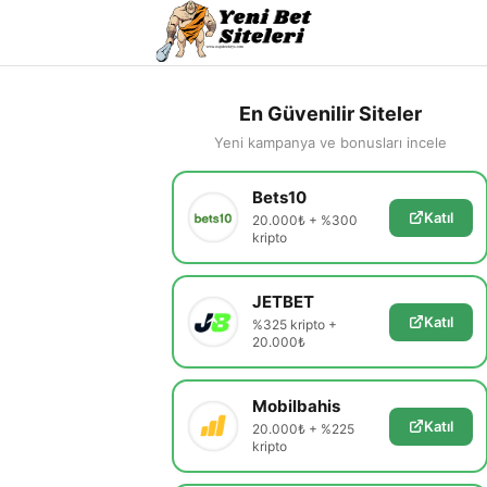
En Güvenilir Siteler
Yeni kampanya ve bonusları incele
Bets10
Katıl
20.000₺ + %300
kripto
JETBET
Katıl
%325 kripto +
20.000₺
Mobilbahis
Katıl
20.000₺ + %225
kripto