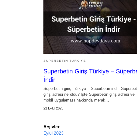
SUPERBETIN TÜRKIYE
Superbetin Giriş Türkiye – Süperbe
İndir
Superbetin giriş Türkiye – Superbetin indir, Superbet
giriş adresi ne oldu? İşte Superbetin giriş adresi ve
mobil uygulaması hakkında merak…
22 Eylül 2023
Arşivler
Eylül 2023