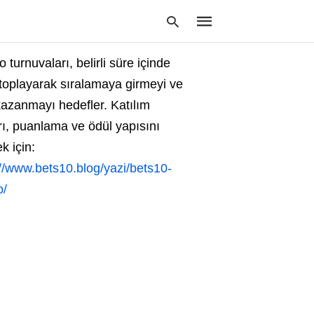
 turnuvaları, belirli süre içinde
toplayarak sıralamaya girmeyi ve
kazanmayı hedefler. Katılım
Type
your
rı, puanlama ve ödül yapısını
search
query
k için:
and
hit
://www.bets10.blog/yazi/bets10-
enter:
o/