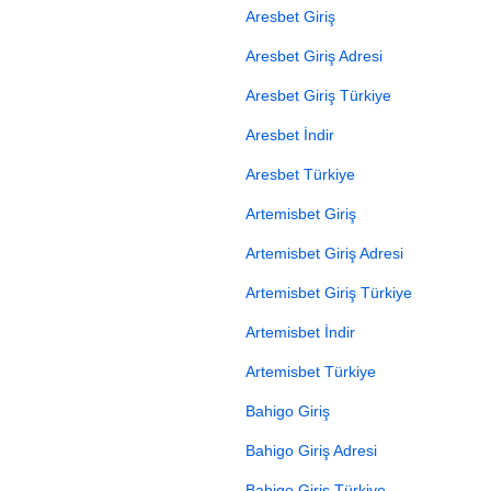
Aresbet Giriş
Aresbet Giriş Adresi
Aresbet Giriş Türkiye
Aresbet İndir
Aresbet Türkiye
Artemisbet Giriş
Artemisbet Giriş Adresi
Artemisbet Giriş Türkiye
Artemisbet İndir
Artemisbet Türkiye
Bahigo Giriş
Bahigo Giriş Adresi
Bahigo Giriş Türkiye