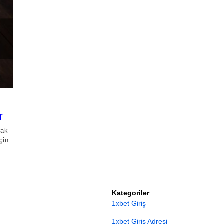
r
rak
çin
Kategoriler
1xbet Giriş
1xbet Giriş Adresi