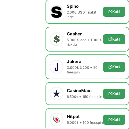
Spino
Katıl
2.000 USDT nakit
iade
Casher
Katıl
5.000₺ iade + 1.000₺
risksiz
Jokera
Katıl
3.000₺ %200 + 50
freespin
CasinoMaxi
Katıl
6.500₺ + 150 freespin
Hitpot
Katıl
5.000₺ + 100 freespin