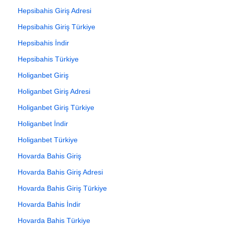
Hepsibahis Giriş Adresi
Hepsibahis Giriş Türkiye
Hepsibahis İndir
Hepsibahis Türkiye
Holiganbet Giriş
Holiganbet Giriş Adresi
Holiganbet Giriş Türkiye
Holiganbet İndir
Holiganbet Türkiye
Hovarda Bahis Giriş
Hovarda Bahis Giriş Adresi
Hovarda Bahis Giriş Türkiye
Hovarda Bahis İndir
Hovarda Bahis Türkiye