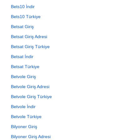
Bets10 İndir
Bets10 Türkiye
Betsat Giriş
Betsat Giriş Adresi
Betsat Giriş Türkiye
Betsat İndir
Betsat Türkiye
Betvole Giriş
Betvole Giriş Adresi
Betvole Giriş Türkiye
Betvole İndir
Betvole Türkiye
Bilyoner Giriş
Bilyoner Giriş Adresi