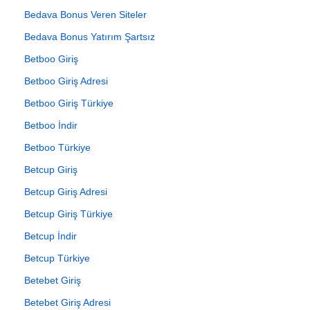
Bedava Bonus Veren Siteler
Bedava Bonus Yatırım Şartsız
Betboo Giriş
Betboo Giriş Adresi
Betboo Giriş Türkiye
Betboo İndir
Betboo Türkiye
Betcup Giriş
Betcup Giriş Adresi
Betcup Giriş Türkiye
Betcup İndir
Betcup Türkiye
Betebet Giriş
Betebet Giriş Adresi