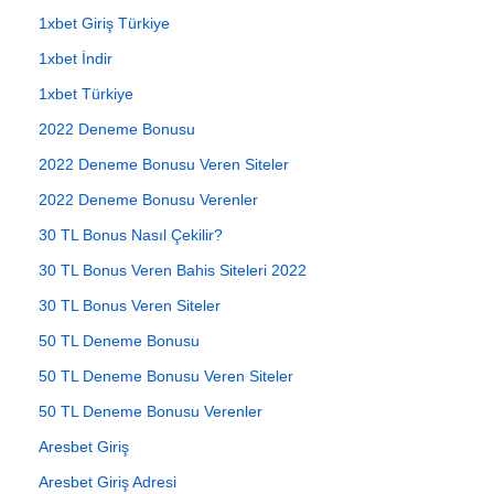
1xbet Giriş Türkiye
1xbet İndir
1xbet Türkiye
2022 Deneme Bonusu
2022 Deneme Bonusu Veren Siteler
2022 Deneme Bonusu Verenler
30 TL Bonus Nasıl Çekilir?
30 TL Bonus Veren Bahis Siteleri 2022
30 TL Bonus Veren Siteler
50 TL Deneme Bonusu
50 TL Deneme Bonusu Veren Siteler
50 TL Deneme Bonusu Verenler
Aresbet Giriş
Aresbet Giriş Adresi