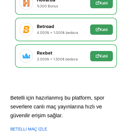
Katıl
%300 Bonus
Betroad
Katıl
4.000₺ + 1.000₺ bedava
Rexbet
Katıl
3.000₺ + 1.500₺ bedava
Betelli için hazırlanmış bu platform, spor
severlere canlı maç yayınlarına hızlı ve
güvenilir erişim sağlar.
BETELLI MAÇ İZLE