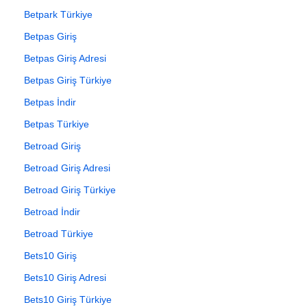
Betpark Türkiye
Betpas Giriş
Betpas Giriş Adresi
Betpas Giriş Türkiye
Betpas İndir
Betpas Türkiye
Betroad Giriş
Betroad Giriş Adresi
Betroad Giriş Türkiye
Betroad İndir
Betroad Türkiye
Bets10 Giriş
Bets10 Giriş Adresi
Bets10 Giriş Türkiye