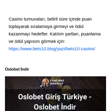
Casino turnuvaları, belirli süre içinde puan
toplayarak sıralamaya girmeyi ve ödül
kazanmayı hedefler. Katılım şartları, puanlama
ve ödül yapısını görmek için:
https://www.bets10.blog/yazi/bets10-casino/
Oslobet İndir