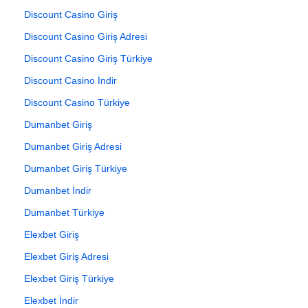
Discount Casino Giriş
Discount Casino Giriş Adresi
Discount Casino Giriş Türkiye
Discount Casino İndir
Discount Casino Türkiye
Dumanbet Giriş
Dumanbet Giriş Adresi
Dumanbet Giriş Türkiye
Dumanbet İndir
Dumanbet Türkiye
Elexbet Giriş
Elexbet Giriş Adresi
Elexbet Giriş Türkiye
Elexbet İndir