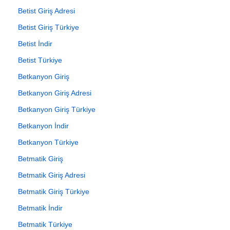
Betist Giriş Adresi
Betist Giriş Türkiye
Betist İndir
Betist Türkiye
Betkanyon Giriş
Betkanyon Giriş Adresi
Betkanyon Giriş Türkiye
Betkanyon İndir
Betkanyon Türkiye
Betmatik Giriş
Betmatik Giriş Adresi
Betmatik Giriş Türkiye
Betmatik İndir
Betmatik Türkiye