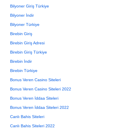
Bilyoner Giriş Türkiye
Bilyoner İndir
Bilyoner Türkiye
Birebin Giriş
Birebin Giriş Adresi
Birebin Giriş Türkiye
Birebin İndir
Birebin Türkiye
Bonus Veren Casino Siteleri
Bonus Veren Casino Siteleri 2022
Bonus Veren İddaa Siteleri
Bonus Veren İddaa Siteleri 2022
Canlı Bahis Siteleri
Canlı Bahis Siteleri 2022