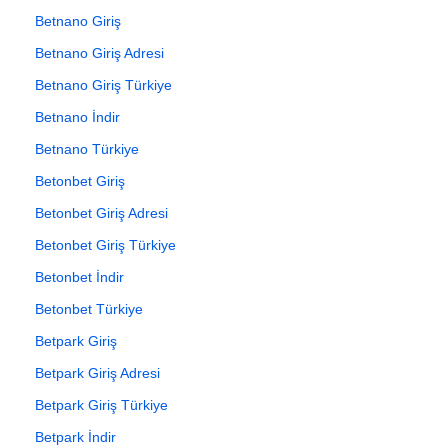
Betnano Giriş
Betnano Giriş Adresi
Betnano Giriş Türkiye
Betnano İndir
Betnano Türkiye
Betonbet Giriş
Betonbet Giriş Adresi
Betonbet Giriş Türkiye
Betonbet İndir
Betonbet Türkiye
Betpark Giriş
Betpark Giriş Adresi
Betpark Giriş Türkiye
Betpark İndir