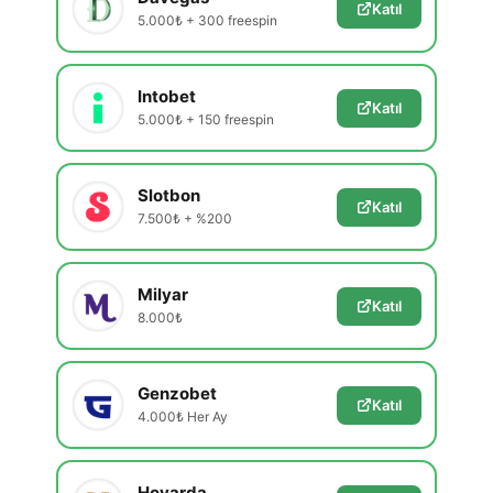
Katıl
5.000₺ + 300 freespin
Intobet
Katıl
5.000₺ + 150 freespin
Slotbon
Katıl
7.500₺ + %200
Milyar
Katıl
8.000₺
Genzobet
Katıl
4.000₺ Her Ay
Hovarda