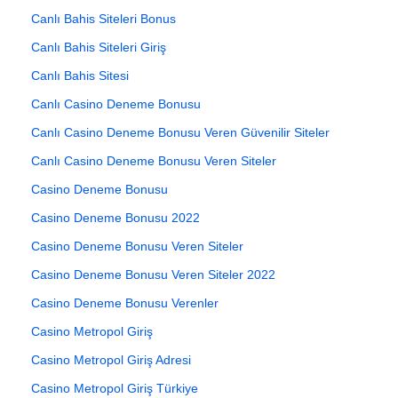
Canlı Bahis Siteleri Bonus
Canlı Bahis Siteleri Giriş
Canlı Bahis Sitesi
Canlı Casino Deneme Bonusu
Canlı Casino Deneme Bonusu Veren Güvenilir Siteler
Canlı Casino Deneme Bonusu Veren Siteler
Casino Deneme Bonusu
Casino Deneme Bonusu 2022
Casino Deneme Bonusu Veren Siteler
Casino Deneme Bonusu Veren Siteler 2022
Casino Deneme Bonusu Verenler
Casino Metropol Giriş
Casino Metropol Giriş Adresi
Casino Metropol Giriş Türkiye