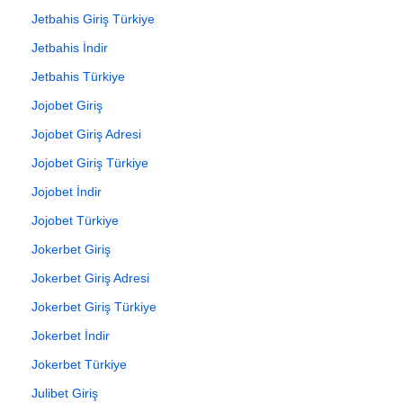
Jetbahis Giriş Türkiye
Jetbahis İndir
Jetbahis Türkiye
Jojobet Giriş
Jojobet Giriş Adresi
Jojobet Giriş Türkiye
Jojobet İndir
Jojobet Türkiye
Jokerbet Giriş
Jokerbet Giriş Adresi
Jokerbet Giriş Türkiye
Jokerbet İndir
Jokerbet Türkiye
Julibet Giriş