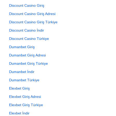
Discount Casino Giriş
Discount Casino Giriş Adresi
Discount Casino Giriş Türkiye
Discount Casino İndir
Discount Casino Türkiye
Dumanbet Giriş
Dumanbet Giriş Adresi
Dumanbet Giriş Türkiye
Dumanbet İndir
Dumanbet Türkiye
Elexbet Giriş
Elexbet Giriş Adresi
Elexbet Giriş Türkiye
Elexbet İndir