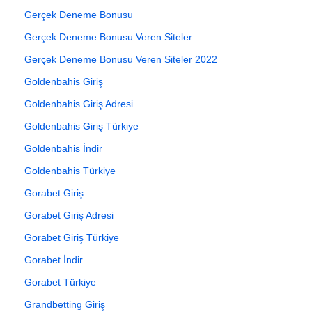
Gerçek Deneme Bonusu
Gerçek Deneme Bonusu Veren Siteler
Gerçek Deneme Bonusu Veren Siteler 2022
Goldenbahis Giriş
Goldenbahis Giriş Adresi
Goldenbahis Giriş Türkiye
Goldenbahis İndir
Goldenbahis Türkiye
Gorabet Giriş
Gorabet Giriş Adresi
Gorabet Giriş Türkiye
Gorabet İndir
Gorabet Türkiye
Grandbetting Giriş