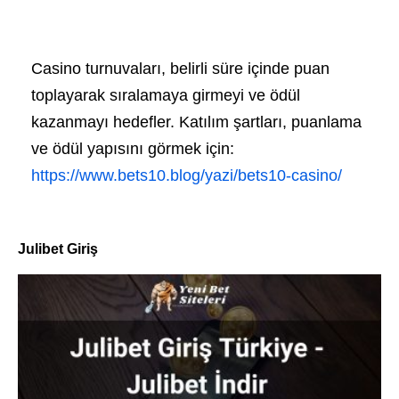
Casino turnuvaları, belirli süre içinde puan
toplayarak sıralamaya girmeyi ve ödül
kazanmayı hedefler. Katılım şartları, puanlama
ve ödül yapısını görmek için:
https://www.bets10.blog/yazi/bets10-casino/
Julibet Giriş