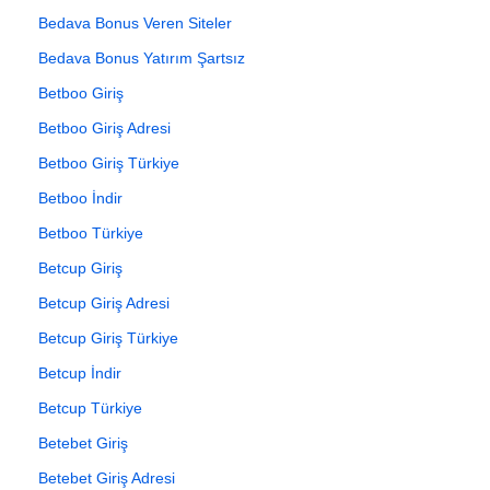
Bedava Bonus Veren Siteler
Bedava Bonus Yatırım Şartsız
Betboo Giriş
Betboo Giriş Adresi
Betboo Giriş Türkiye
Betboo İndir
Betboo Türkiye
Betcup Giriş
Betcup Giriş Adresi
Betcup Giriş Türkiye
Betcup İndir
Betcup Türkiye
Betebet Giriş
Betebet Giriş Adresi