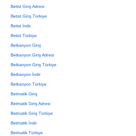
Betist Giriş Adresi
Betist Giriş Türkiye
Betist İndir
Betist Türkiye
Betkanyon Giriş
Betkanyon Giriş Adresi
Betkanyon Giriş Türkiye
Betkanyon İndir
Betkanyon Türkiye
Betmatik Giriş
Betmatik Giriş Adresi
Betmatik Giriş Türkiye
Betmatik İndir
Betmatik Türkiye