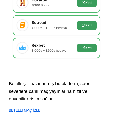
Katıl
%300 Bonus
Betroad
Katıl
4.000₺ + 1.000₺ bedava
Rexbet
Katıl
3.000₺ + 1.500₺ bedava
Betelli için hazırlanmış bu platform, spor
severlere canlı maç yayınlarına hızlı ve
güvenilir erişim sağlar.
BETELLI MAÇ İZLE