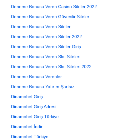
Deneme Bonusu Veren Casino Siteler 2022
Deneme Bonusu Veren Güvenilir Siteler
Deneme Bonusu Veren Siteler
Deneme Bonusu Veren Siteler 2022
Deneme Bonusu Veren Siteler Giriş
Deneme Bonusu Veren Slot Siteleri
Deneme Bonusu Veren Slot Siteleri 2022
Deneme Bonusu Verenler
Deneme Bonusu Yatırım Şartsız
Dinamobet Giriş
Dinamobet Giriş Adresi
Dinamobet Giriş Türkiye
Dinamobet İndir
Dinamobet Türkiye