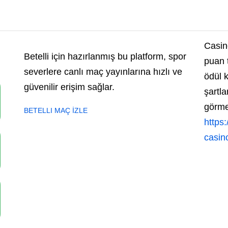
Casino
Betelli için hazırlanmış bu platform, spor
puan 
severlere canlı maç yayınlarına hızlı ve
ödül 
güvenilir erişim sağlar.
şartla
görme
BETELLI MAÇ İZLE
https
casin