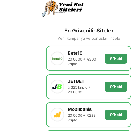
En Güvenilir Siteler
Yeni kampanya ve bonusları incele
Bets10
Katıl
20.000₺ + %300
kripto
JETBET
Katıl
%325 kripto +
20.000₺
Mobilbahis
Katıl
20.000₺ + %225
kripto