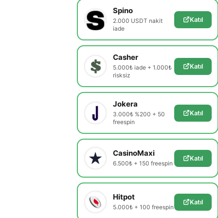
Spino
Katıl
2.000 USDT nakit
iade
Casher
Katıl
5.000₺ iade + 1.000₺
risksiz
Jokera
Katıl
3.000₺ %200 + 50
freespin
CasinoMaxi
Katıl
6.500₺ + 150 freespin
Hitpot
Katıl
5.000₺ + 100 freespin