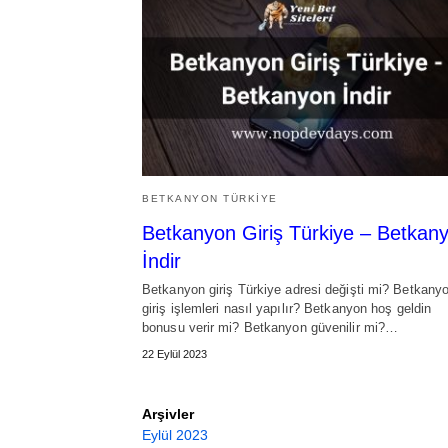
BETKANYON TÜRKIYE
Betkanyon Giriş Türkiye – Betkan
İndir
Betkanyon giriş Türkiye adresi değişti mi? Betkany
giriş işlemleri nasıl yapılır? Betkanyon hoş geldin
bonusu verir mi? Betkanyon güvenilir mi?…
22 Eylül 2023
Arşivler
Eylül 2023