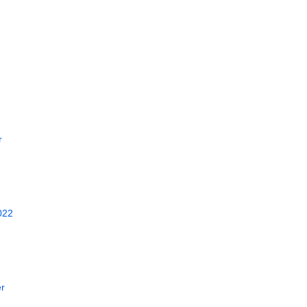
r
022
r