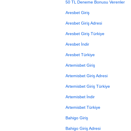
50 TL Deneme Bonusu Verenler
Aresbet Giriş
Aresbet Giriş Adresi
Aresbet Giriş Türkiye
Aresbet İndir
Aresbet Türkiye
Artemisbet Giriş
Artemisbet Giriş Adresi
Artemisbet Giriş Türkiye
Artemisbet İndir
Artemisbet Türkiye
Bahigo Giriş
Bahigo Giriş Adresi