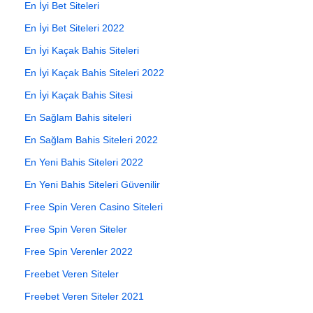
En İyi Bet Siteleri
En İyi Bet Siteleri 2022
En İyi Kaçak Bahis Siteleri
En İyi Kaçak Bahis Siteleri 2022
En İyi Kaçak Bahis Sitesi
En Sağlam Bahis siteleri
En Sağlam Bahis Siteleri 2022
En Yeni Bahis Siteleri 2022
En Yeni Bahis Siteleri Güvenilir
Free Spin Veren Casino Siteleri
Free Spin Veren Siteler
Free Spin Verenler 2022
Freebet Veren Siteler
Freebet Veren Siteler 2021