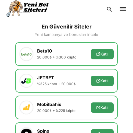
En Güvenilir Siteler
Yeni kampanya ve bonusları incele
Type
Bets10
your
Katıl
searc
20.000₺ + %300 kripto
query
and
hit
enter:
JETBET
Katıl
%325 kripto + 20.000₺
Mobilbahis
Katıl
20.000₺ + %225 kripto
Spino