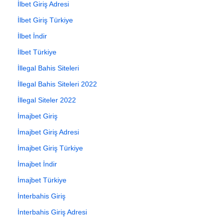
İlbet Giriş Adresi
İlbet Giriş Türkiye
İlbet İndir
İlbet Türkiye
İllegal Bahis Siteleri
İllegal Bahis Siteleri 2022
İllegal Siteler 2022
İmajbet Giriş
İmajbet Giriş Adresi
İmajbet Giriş Türkiye
İmajbet İndir
İmajbet Türkiye
İnterbahis Giriş
İnterbahis Giriş Adresi