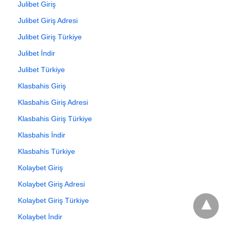
Julibet Giriş
Julibet Giriş Adresi
Julibet Giriş Türkiye
Julibet İndir
Julibet Türkiye
Klasbahis Giriş
Klasbahis Giriş Adresi
Klasbahis Giriş Türkiye
Klasbahis İndir
Klasbahis Türkiye
Kolaybet Giriş
Kolaybet Giriş Adresi
Kolaybet Giriş Türkiye
Kolaybet İndir