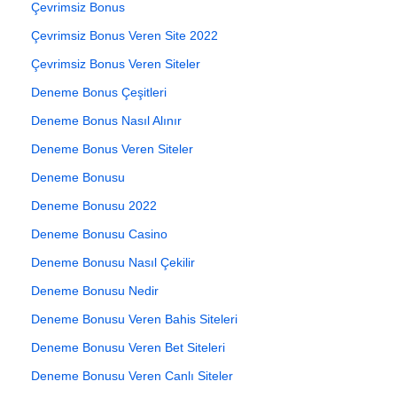
Çevrimsiz Bonus
Çevrimsiz Bonus Veren Site 2022
Çevrimsiz Bonus Veren Siteler
Deneme Bonus Çeşitleri
Deneme Bonus Nasıl Alınır
Deneme Bonus Veren Siteler
Deneme Bonusu
Deneme Bonusu 2022
Deneme Bonusu Casino
Deneme Bonusu Nasıl Çekilir
Deneme Bonusu Nedir
Deneme Bonusu Veren Bahis Siteleri
Deneme Bonusu Veren Bet Siteleri
Deneme Bonusu Veren Canlı Siteler