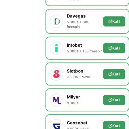
Davegas
Katıl
5.000₺ + 300
freespin
Intobet
Katıl
5.000₺ + 150 freespin
Slotbon
Katıl
7.500₺ + %200
Milyar
Katıl
8.000₺
Genzobet
Katıl
4.000₺ Her Ay