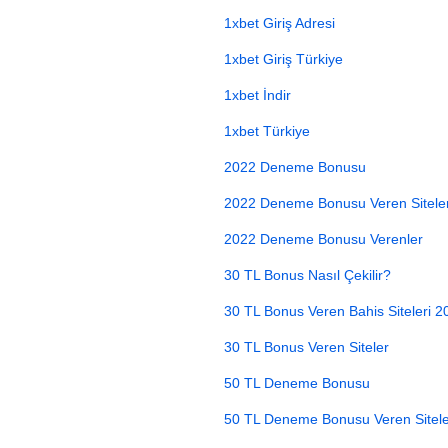
1xbet Giriş Adresi
1xbet Giriş Türkiye
1xbet İndir
1xbet Türkiye
2022 Deneme Bonusu
2022 Deneme Bonusu Veren Sitele
2022 Deneme Bonusu Verenler
30 TL Bonus Nasıl Çekilir?
30 TL Bonus Veren Bahis Siteleri 2
30 TL Bonus Veren Siteler
50 TL Deneme Bonusu
50 TL Deneme Bonusu Veren Sitele