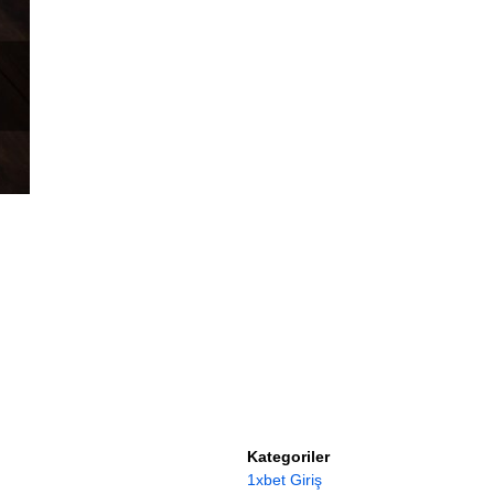
Kategoriler
1xbet Giriş