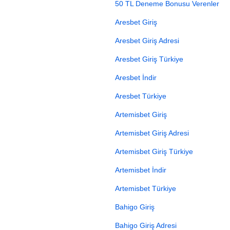
50 TL Deneme Bonusu Verenler
Aresbet Giriş
Aresbet Giriş Adresi
Aresbet Giriş Türkiye
Aresbet İndir
Aresbet Türkiye
Artemisbet Giriş
Artemisbet Giriş Adresi
Artemisbet Giriş Türkiye
Artemisbet İndir
Artemisbet Türkiye
Bahigo Giriş
Bahigo Giriş Adresi