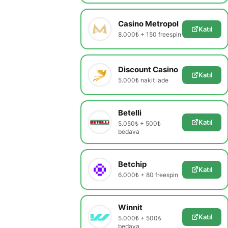
Casino Metropol
Katıl
8.000₺ + 150 freespin
Discount Casino
Katıl
5.000₺ nakit iade
Betelli
Katıl
5.050₺ + 500₺
bedava
Betchip
Katıl
6.000₺ + 80 freespin
Winnit
Katıl
5.000₺ + 500₺
bedava