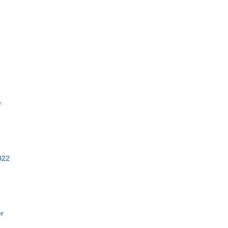
r
022
r