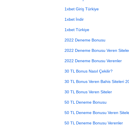
1xbet Giriş Türkiye
1xbet İndir
1xbet Türkiye
2022 Deneme Bonusu
2022 Deneme Bonusu Veren Sitele
2022 Deneme Bonusu Verenler
30 TL Bonus Nasıl Çekilir?
30 TL Bonus Veren Bahis Siteleri 2
30 TL Bonus Veren Siteler
50 TL Deneme Bonusu
50 TL Deneme Bonusu Veren Sitele
50 TL Deneme Bonusu Verenler