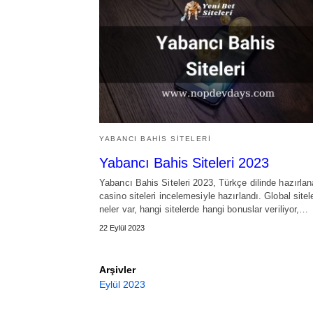
YABANCI BAHIS SITELERI
Yabancı Bahis Siteleri 2023
Yabancı Bahis Siteleri 2023, Türkçe dilinde hazırla
casino siteleri incelemesiyle hazırlandı. Global sitel
neler var, hangi sitelerde hangi bonuslar veriliyor,…
22 Eylül 2023
Arşivler
Eylül 2023