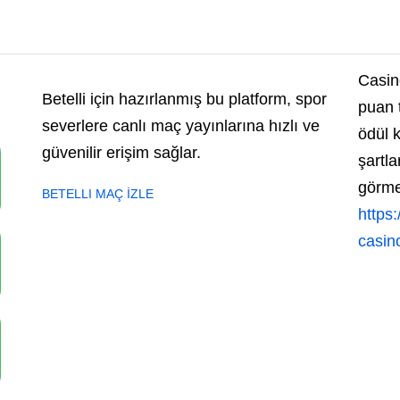
Casino
Betelli için hazırlanmış bu platform, spor
puan 
severlere canlı maç yayınlarına hızlı ve
ödül 
güvenilir erişim sağlar.
şartla
görme
BETELLI MAÇ İZLE
https
casin