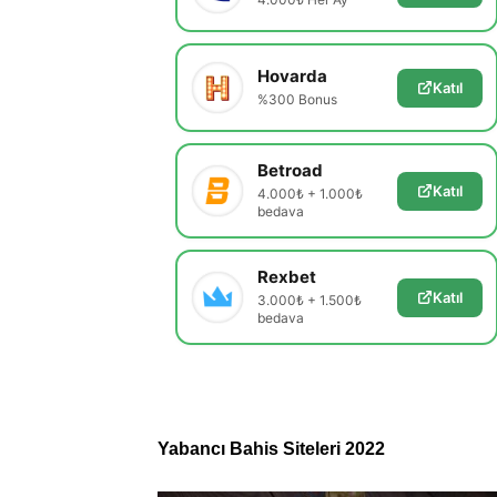
Hovarda
Katıl
%300 Bonus
Betroad
Katıl
4.000₺ + 1.000₺
bedava
Rexbet
Katıl
3.000₺ + 1.500₺
bedava
Yabancı Bahis Siteleri 2022