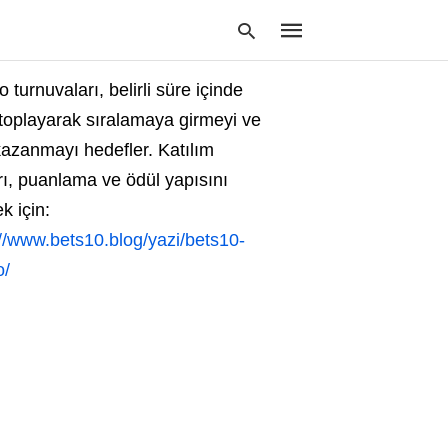
 turnuvaları, belirli süre içinde
toplayarak sıralamaya girmeyi ve
kazanmayı hedefler. Katılım
Type
your
rı, puanlama ve ödül yapısını
search
query
k için:
and
hit
://www.bets10.blog/yazi/bets10-
enter:
o/