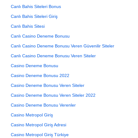
Canlı Bahis Siteleri Bonus
Canlı Bahis Siteleri Giriş
Canlı Bahis Sitesi
Canlı Casino Deneme Bonusu
Canlı Casino Deneme Bonusu Veren Güvenilir Siteler
Canlı Casino Deneme Bonusu Veren Siteler
Casino Deneme Bonusu
Casino Deneme Bonusu 2022
Casino Deneme Bonusu Veren Siteler
Casino Deneme Bonusu Veren Siteler 2022
Casino Deneme Bonusu Verenler
Casino Metropol Giriş
Casino Metropol Giriş Adresi
Casino Metropol Giriş Türkiye