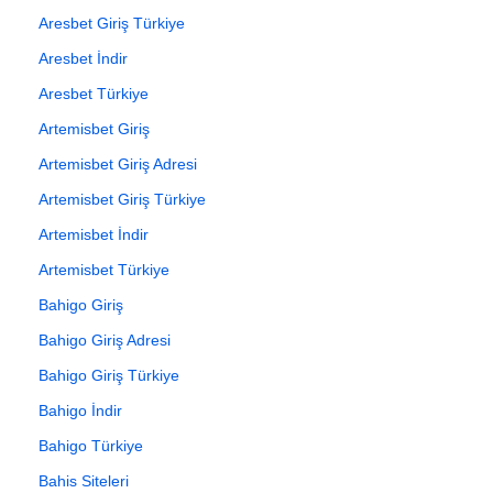
Aresbet Giriş Türkiye
Aresbet İndir
Aresbet Türkiye
Artemisbet Giriş
Artemisbet Giriş Adresi
Artemisbet Giriş Türkiye
Artemisbet İndir
Artemisbet Türkiye
Bahigo Giriş
Bahigo Giriş Adresi
Bahigo Giriş Türkiye
Bahigo İndir
Bahigo Türkiye
Bahis Siteleri