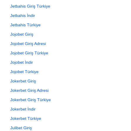
Jetbahis Giriş Türkiye
Jetbahis İndir
Jetbahis Türkiye
Jojobet Giriş
Jojobet Giriş Adresi
Jojobet Giriş Türkiye
Jojobet İndir
Jojobet Türkiye
Jokerbet Giriş
Jokerbet Giriş Adresi
Jokerbet Giriş Türkiye
Jokerbet İndir
Jokerbet Türkiye
Julibet Giriş