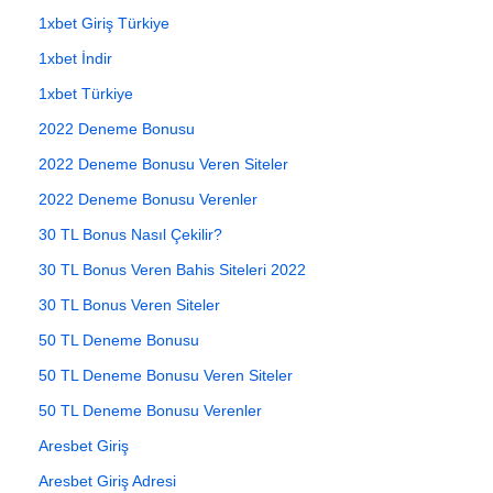
1xbet Giriş Türkiye
1xbet İndir
1xbet Türkiye
2022 Deneme Bonusu
2022 Deneme Bonusu Veren Siteler
2022 Deneme Bonusu Verenler
30 TL Bonus Nasıl Çekilir?
30 TL Bonus Veren Bahis Siteleri 2022
30 TL Bonus Veren Siteler
50 TL Deneme Bonusu
50 TL Deneme Bonusu Veren Siteler
50 TL Deneme Bonusu Verenler
Aresbet Giriş
Aresbet Giriş Adresi