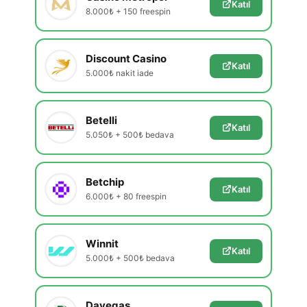
Katıl
8.000₺ + 150 freespin
Discount Casino
Katıl
5.000₺ nakit iade
Betelli
Katıl
5.050₺ + 500₺ bedava
Betchip
Katıl
6.000₺ + 80 freespin
Winnit
Katıl
5.000₺ + 500₺ bedava
Davegas