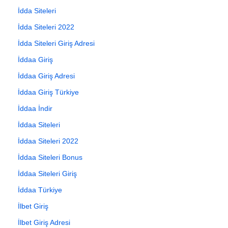
İdda Siteleri
İdda Siteleri 2022
İdda Siteleri Giriş Adresi
İddaa Giriş
İddaa Giriş Adresi
İddaa Giriş Türkiye
İddaa İndir
İddaa Siteleri
İddaa Siteleri 2022
İddaa Siteleri Bonus
İddaa Siteleri Giriş
İddaa Türkiye
İlbet Giriş
İlbet Giriş Adresi