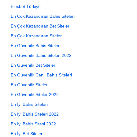
Elexbet Türkiye
En Çok Kazandıran Bahis Siteleri
En Çok Kazandıran Bet Siteleri
En Çok Kazandıran Siteler
En Güvenilir Bahis Siteleri
En Güvenilir Bahis Siteleri 2022
En Güvenilir Bet Siteleri
En Güvenilir Canlı Bahis Siteleri
En Güvenilir Siteler
En Güvenilir Siteler 2022
En İyi Bahis Siteleri
En İyi Bahis Siteleri 2022
En İyi Bahis Sitesi 2022
En İyi Bet Siteleri