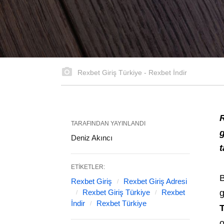
Rexbet Giriş Türkiye - Rexbet İndir
R
TARAFINDAN YAYINLANDI
g
Deniz Akıncı
t
ETIKETLER:
B
Rexbet Giriş
Rexbet Giriş Adresi
Rexbet Giriş Türkiye
Rexbet
g
İndir
Rexbet Türkiye
T
o