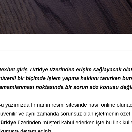
exbet giriş Türkiye üzerinden erişim sağlayacak ol
üvenli bir biçimde işlem yapma hakkını tanırken bun
amamlanması noktasında bir sorun söz konusu değil
u yazımızda firmanın resmi sitesinde nasıl online olunac
üvenilir ve aynı zamanda sorunsuz olan işletmenin özel 
ürkiye
üzerinden müşteri kabul ederken işte bu link kulla
kumaya devam ediniz.