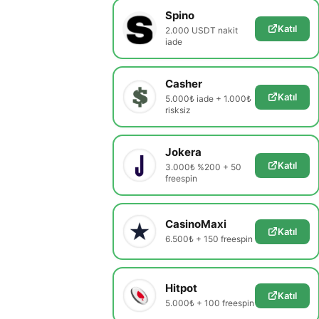
Spino
Katıl
2.000 USDT nakit
iade
Casher
Katıl
5.000₺ iade + 1.000₺
risksiz
Jokera
Katıl
3.000₺ %200 + 50
freespin
CasinoMaxi
Katıl
6.500₺ + 150 freespin
Hitpot
Katıl
5.000₺ + 100 freespin