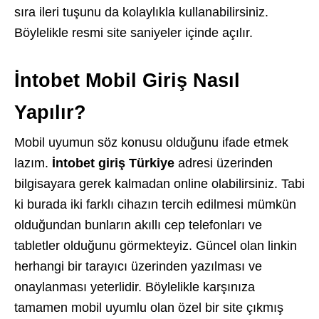
sıra ileri tuşunu da kolaylıkla kullanabilirsiniz.
Böylelikle resmi site saniyeler içinde açılır.
İntobet Mobil Giriş Nasıl
Yapılır?
Mobil uyumun söz konusu olduğunu ifade etmek
lazım.
İntobet giriş Türkiye
adresi üzerinden
bilgisayara gerek kalmadan online olabilirsiniz. Tabi
ki burada iki farklı cihazın tercih edilmesi mümkün
olduğundan bunların akıllı cep telefonları ve
tabletler olduğunu görmekteyiz. Güncel olan linkin
herhangi bir tarayıcı üzerinden yazılması ve
onaylanması yeterlidir. Böylelikle karşınıza
tamamen mobil uyumlu olan özel bir site çıkmış