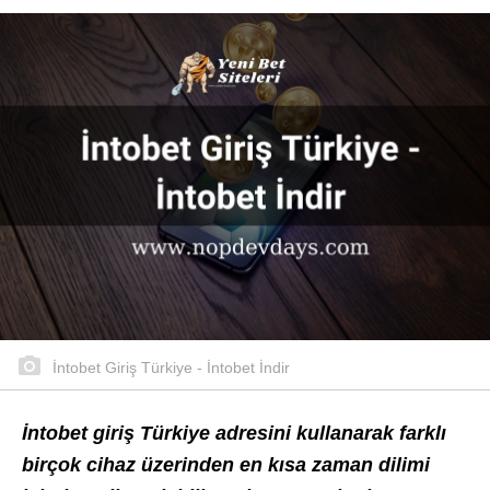
İntobet Giriş Türkiye - İntobet İndir
İntobet giriş Türkiye adresini kullanarak farklı
birçok cihaz üzerinden en kısa zaman dilimi