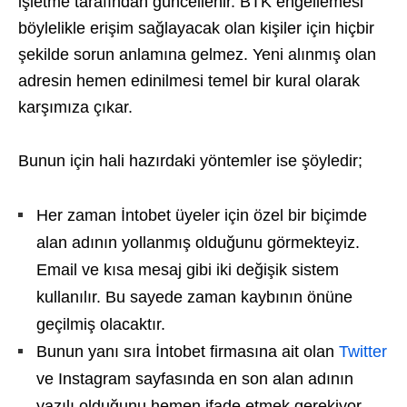
işletme tarafından güncellenir. BTK engellemesi
böylelikle erişim sağlayacak olan kişiler için hiçbir
şekilde sorun anlamına gelmez. Yeni alınmış olan
adresin hemen edinilmesi temel bir kural olarak
karşımıza çıkar.
Bunun için hali hazırdaki yöntemler ise şöyledir;
Her zaman İntobet üyeler için özel bir biçimde
alan adının yollanmış olduğunu görmekteyiz.
Email ve kısa mesaj gibi iki değişik sistem
kullanılır. Bu sayede zaman kaybının önüne
geçilmiş olacaktır.
Bunun yanı sıra İntobet firmasına ait olan
Twitter
ve Instagram sayfasında en son alan adının
yazılı olduğunu hemen ifade etmek gerekiyor.