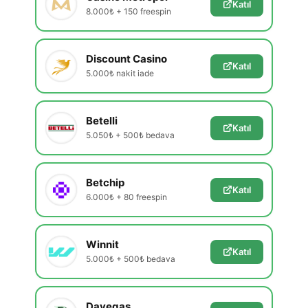
Katıl
8.000₺ + 150 freespin
Discount Casino
Katıl
5.000₺ nakit iade
Betelli
Katıl
5.050₺ + 500₺ bedava
Betchip
Katıl
6.000₺ + 80 freespin
Winnit
Katıl
5.000₺ + 500₺ bedava
Davegas