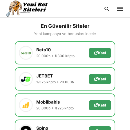
En Güvenilir Siteler
Yeni kampanya ve bonusları incele
Type
Bets10
your
Katıl
searc
20.000₺ + %300 kripto
query
and
hit
enter:
JETBET
Katıl
%325 kripto + 20.000₺
Mobilbahis
Katıl
20.000₺ + %225 kripto
Spino