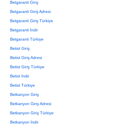
Betgaranti Giriş
Betgaranti Giriş Adresi
Betgaranti Giriş Türkiye
Betgaranti İndir
Betgaranti Türkiye
Betist Giriş
Betist Giriş Adresi
Betist Giriş Türkiye
Betist İndir
Betist Türkiye
Betkanyon Giriş
Betkanyon Giriş Adresi
Betkanyon Giriş Türkiye
Betkanyon İndir