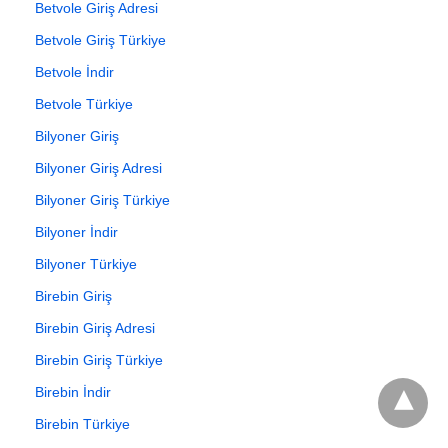
Betvole Giriş Adresi
Betvole Giriş Türkiye
Betvole İndir
Betvole Türkiye
Bilyoner Giriş
Bilyoner Giriş Adresi
Bilyoner Giriş Türkiye
Bilyoner İndir
Bilyoner Türkiye
Birebin Giriş
Birebin Giriş Adresi
Birebin Giriş Türkiye
Birebin İndir
Birebin Türkiye