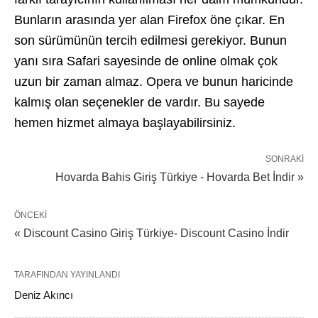
Bunların arasında yer alan Firefox öne çıkar. En
son sürümünün tercih edilmesi gerekiyor. Bunun
yanı sıra Safari sayesinde de online olmak çok
uzun bir zaman almaz. Opera ve bunun haricinde
kalmış olan seçenekler de vardır. Bu sayede
hemen hizmet almaya başlayabilirsiniz.
SONRAKI
Hovarda Bahis Giriş Türkiye - Hovarda Bet İndir »
ÖNCEKI
« Discount Casino Giriş Türkiye- Discount Casino İndir
TARAFINDAN YAYINLANDI
Deniz Akıncı