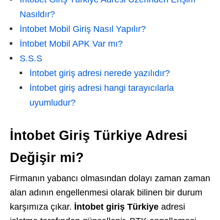
Nasıldır?
İntobet Mobil Giriş Nasıl Yapılır?
İntobet Mobil APK Var mı?
S.S.S
İntobet giriş adresi nerede yazılıdır?
İntobet giriş adresi hangi tarayıcılarla
uyumludur?
İntobet Giriş Türkiye Adresi
Değişir mi?
Firmanın yabancı olmasından dolayı zaman zaman
alan adının engellenmesi olarak bilinen bir durum
karşımıza çıkar.
İntobet giriş Türkiye
adresi