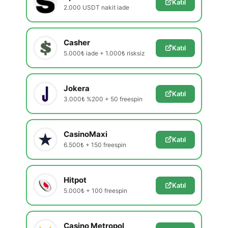
Katıl
2.000 USDT nakit iade
Casher
Katıl
5.000₺ iade + 1.000₺ risksiz
Jokera
Katıl
3.000₺ %200 + 50 freespin
CasinoMaxi
Katıl
6.500₺ + 150 freespin
Hitpot
Katıl
5.000₺ + 100 freespin
Casino Metropol