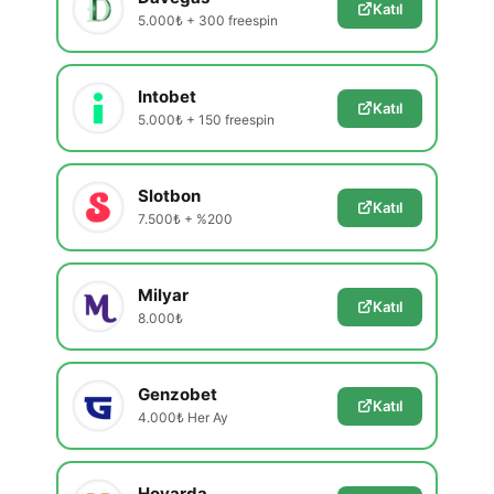
Katıl
5.000₺ + 300 freespin
Intobet
Katıl
5.000₺ + 150 freespin
Slotbon
Katıl
7.500₺ + %200
Milyar
Katıl
8.000₺
Genzobet
Katıl
4.000₺ Her Ay
Hovarda