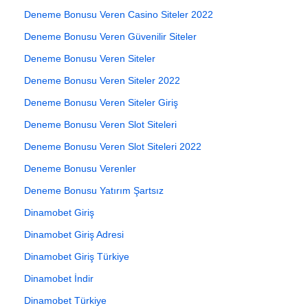
Deneme Bonusu Veren Casino Siteler 2022
Deneme Bonusu Veren Güvenilir Siteler
Deneme Bonusu Veren Siteler
Deneme Bonusu Veren Siteler 2022
Deneme Bonusu Veren Siteler Giriş
Deneme Bonusu Veren Slot Siteleri
Deneme Bonusu Veren Slot Siteleri 2022
Deneme Bonusu Verenler
Deneme Bonusu Yatırım Şartsız
Dinamobet Giriş
Dinamobet Giriş Adresi
Dinamobet Giriş Türkiye
Dinamobet İndir
Dinamobet Türkiye