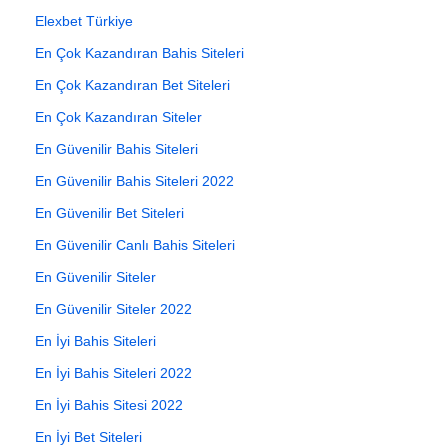
Elexbet Türkiye
En Çok Kazandıran Bahis Siteleri
En Çok Kazandıran Bet Siteleri
En Çok Kazandıran Siteler
En Güvenilir Bahis Siteleri
En Güvenilir Bahis Siteleri 2022
En Güvenilir Bet Siteleri
En Güvenilir Canlı Bahis Siteleri
En Güvenilir Siteler
En Güvenilir Siteler 2022
En İyi Bahis Siteleri
En İyi Bahis Siteleri 2022
En İyi Bahis Sitesi 2022
En İyi Bet Siteleri