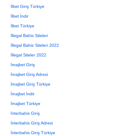
İlbet Giriş Türkiye
İlbet İndir
İlbet Türkiye
İllegal Bahis Siteleri
İllegal Bahis Siteleri 2022
İllegal Siteler 2022
İmajbet Giriş
İmajbet Giriş Adresi
İmajbet Giriş Türkiye
İmajbet İndir
İmajbet Türkiye
İnterbahis Giriş
İnterbahis Giriş Adresi
İnterbahis Giriş Türkiye