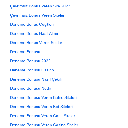
Çevrimsiz Bonus Veren Site 2022
Çevrimsiz Bonus Veren Siteler
Deneme Bonus Çeşitleri
Deneme Bonus Nasıl Alınır
Deneme Bonus Veren Siteler
Deneme Bonusu
Deneme Bonusu 2022
Deneme Bonusu Casino
Deneme Bonusu Nasıl Çekilir
Deneme Bonusu Nedir
Deneme Bonusu Veren Bahis Siteleri
Deneme Bonusu Veren Bet Siteleri
Deneme Bonusu Veren Canlı Siteler
Deneme Bonusu Veren Casino Siteler