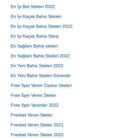
En İyi Bet Siteleri 2022
En İyi Kaçak Bahis Siteleri
En İyi Kaçak Bahis Siteleri 2022
En İyi Kaçak Bahis Sitesi
En Sağlam Bahis siteleri
En Sağlam Bahis Siteleri 2022
En Yeni Bahis Siteleri 2022
En Yeni Bahis Siteleri Güvenilir
Free Spin Veren Casino Siteleri
Free Spin Veren Siteler
Free Spin Verenler 2022
Freebet Veren Siteler
Freebet Veren Siteler 2021
Freebet Veren Siteler 2022