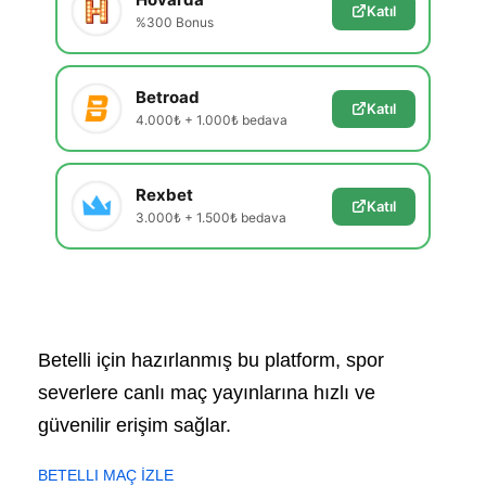
Katıl
%300 Bonus
Betroad
Katıl
4.000₺ + 1.000₺ bedava
Rexbet
Katıl
3.000₺ + 1.500₺ bedava
Betelli için hazırlanmış bu platform, spor
severlere canlı maç yayınlarına hızlı ve
güvenilir erişim sağlar.
BETELLI MAÇ İZLE