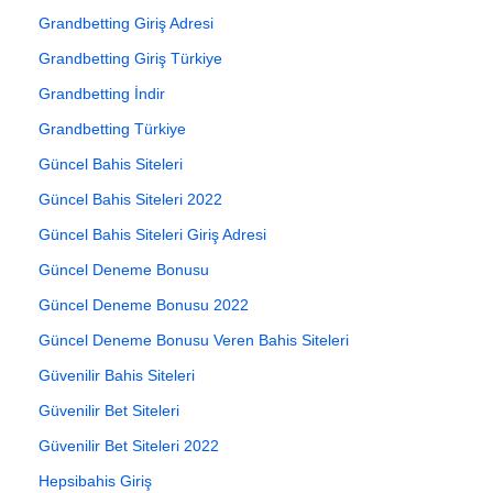
Grandbetting Giriş Adresi
Grandbetting Giriş Türkiye
Grandbetting İndir
Grandbetting Türkiye
Güncel Bahis Siteleri
Güncel Bahis Siteleri 2022
Güncel Bahis Siteleri Giriş Adresi
Güncel Deneme Bonusu
Güncel Deneme Bonusu 2022
Güncel Deneme Bonusu Veren Bahis Siteleri
Güvenilir Bahis Siteleri
Güvenilir Bet Siteleri
Güvenilir Bet Siteleri 2022
Hepsibahis Giriş