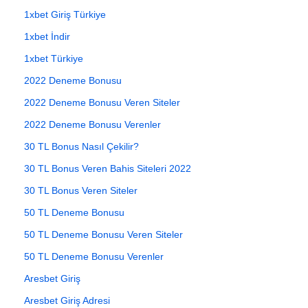
1xbet Giriş Türkiye
1xbet İndir
1xbet Türkiye
2022 Deneme Bonusu
2022 Deneme Bonusu Veren Siteler
2022 Deneme Bonusu Verenler
30 TL Bonus Nasıl Çekilir?
30 TL Bonus Veren Bahis Siteleri 2022
30 TL Bonus Veren Siteler
50 TL Deneme Bonusu
50 TL Deneme Bonusu Veren Siteler
50 TL Deneme Bonusu Verenler
Aresbet Giriş
Aresbet Giriş Adresi