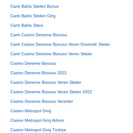
Canlı Bahis Siteleri Bonus
Canlı Bahis Siteleri Giriş
Canlı Bahis Sitesi
Canlı Casino Deneme Bonusu
Canlı Casino Deneme Bonusu Veren Güvenilir Siteler
Canlı Casino Deneme Bonusu Veren Siteler
Casino Deneme Bonusu
Casino Deneme Bonusu 2022
Casino Deneme Bonusu Veren Siteler
Casino Deneme Bonusu Veren Siteler 2022
Casino Deneme Bonusu Verenler
Casino Metropol Giriş
Casino Metropol Giriş Adresi
Casino Metropol Giriş Türkiye