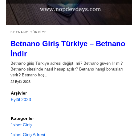
BETNANO TÜRKIYE
Betnano Giriş Türkiye – Betnano
İndir
Betnano giriş Türkiye adresi değişti mi? Betnano güvenilir mi?
Betnano sitesinde nasıl hesap açılır? Betnano hangi bonusları
verir? Betnano hoş…
22 Eylül 2023
Arşivler
Eylül 2023
Kategoriler
1xbet Giriş
1xbet Giriş Adresi