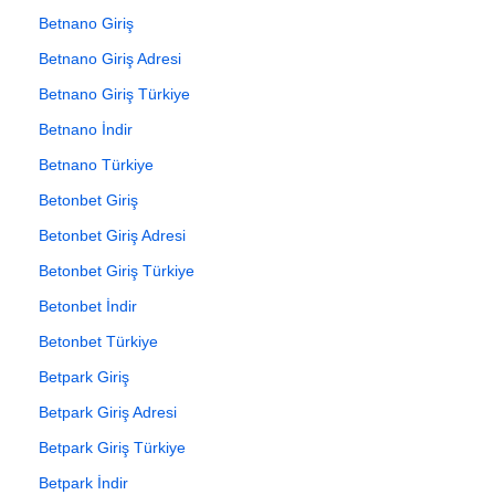
Betnano Giriş
Betnano Giriş Adresi
Betnano Giriş Türkiye
Betnano İndir
Betnano Türkiye
Betonbet Giriş
Betonbet Giriş Adresi
Betonbet Giriş Türkiye
Betonbet İndir
Betonbet Türkiye
Betpark Giriş
Betpark Giriş Adresi
Betpark Giriş Türkiye
Betpark İndir