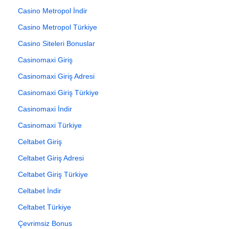
Casino Metropol İndir
Casino Metropol Türkiye
Casino Siteleri Bonuslar
Casinomaxi Giriş
Casinomaxi Giriş Adresi
Casinomaxi Giriş Türkiye
Casinomaxi İndir
Casinomaxi Türkiye
Celtabet Giriş
Celtabet Giriş Adresi
Celtabet Giriş Türkiye
Celtabet İndir
Celtabet Türkiye
Çevrimsiz Bonus