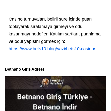
Casino turnuvaları, belirli süre içinde puan
toplayarak sıralamaya girmeyi ve ödül
kazanmayı hedefler. Katılım şartları, puanlama
ve ödül yapısını görmek için:
https://www.bets10.blog/yazi/bets10-casino/
Betnano Giriş Adresi