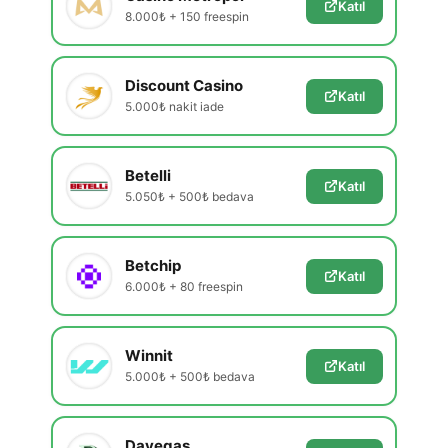
Katıl
8.000₺ + 150 freespin
Discount Casino
Katıl
5.000₺ nakit iade
Betelli
Katıl
5.050₺ + 500₺ bedava
Betchip
Katıl
6.000₺ + 80 freespin
Winnit
Katıl
5.000₺ + 500₺ bedava
Davegas