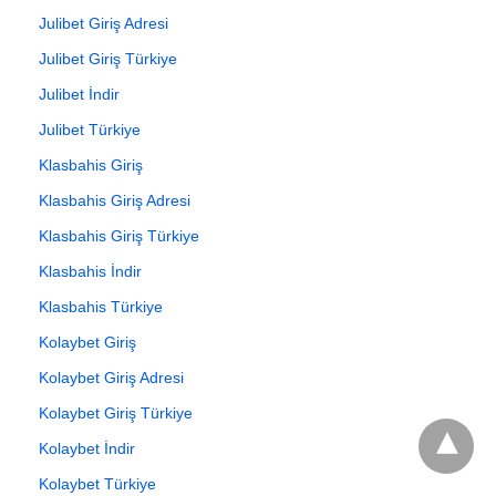
Julibet Giriş Adresi
Julibet Giriş Türkiye
Julibet İndir
Julibet Türkiye
Klasbahis Giriş
Klasbahis Giriş Adresi
Klasbahis Giriş Türkiye
Klasbahis İndir
Klasbahis Türkiye
Kolaybet Giriş
Kolaybet Giriş Adresi
Kolaybet Giriş Türkiye
Kolaybet İndir
Kolaybet Türkiye