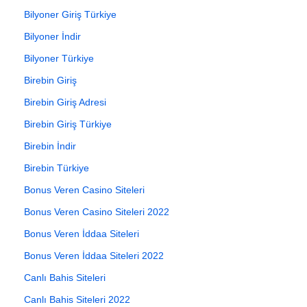
Bilyoner Giriş Türkiye
Bilyoner İndir
Bilyoner Türkiye
Birebin Giriş
Birebin Giriş Adresi
Birebin Giriş Türkiye
Birebin İndir
Birebin Türkiye
Bonus Veren Casino Siteleri
Bonus Veren Casino Siteleri 2022
Bonus Veren İddaa Siteleri
Bonus Veren İddaa Siteleri 2022
Canlı Bahis Siteleri
Canlı Bahis Siteleri 2022