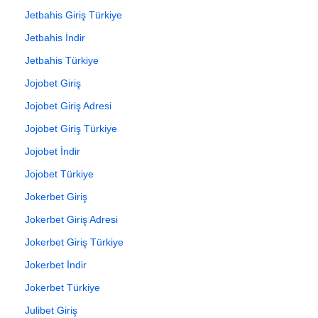
Jetbahis Giriş Türkiye
Jetbahis İndir
Jetbahis Türkiye
Jojobet Giriş
Jojobet Giriş Adresi
Jojobet Giriş Türkiye
Jojobet İndir
Jojobet Türkiye
Jokerbet Giriş
Jokerbet Giriş Adresi
Jokerbet Giriş Türkiye
Jokerbet İndir
Jokerbet Türkiye
Julibet Giriş