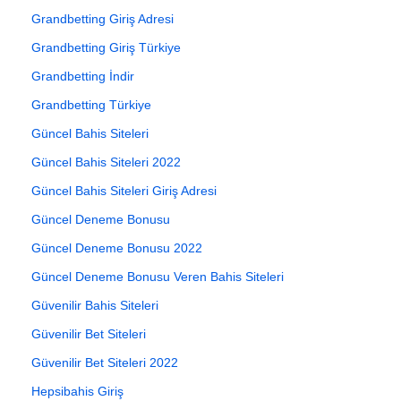
Grandbetting Giriş Adresi
Grandbetting Giriş Türkiye
Grandbetting İndir
Grandbetting Türkiye
Güncel Bahis Siteleri
Güncel Bahis Siteleri 2022
Güncel Bahis Siteleri Giriş Adresi
Güncel Deneme Bonusu
Güncel Deneme Bonusu 2022
Güncel Deneme Bonusu Veren Bahis Siteleri
Güvenilir Bahis Siteleri
Güvenilir Bet Siteleri
Güvenilir Bet Siteleri 2022
Hepsibahis Giriş