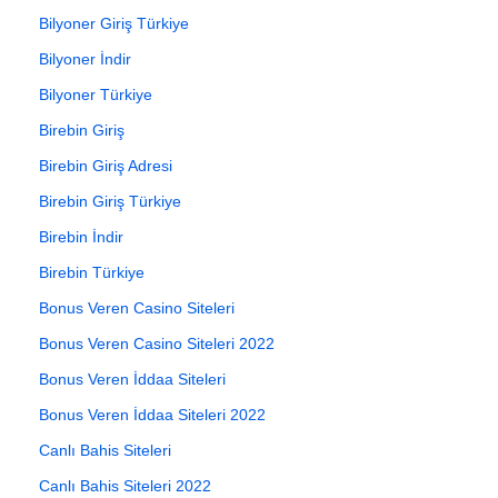
Bilyoner Giriş Türkiye
Bilyoner İndir
Bilyoner Türkiye
Birebin Giriş
Birebin Giriş Adresi
Birebin Giriş Türkiye
Birebin İndir
Birebin Türkiye
Bonus Veren Casino Siteleri
Bonus Veren Casino Siteleri 2022
Bonus Veren İddaa Siteleri
Bonus Veren İddaa Siteleri 2022
Canlı Bahis Siteleri
Canlı Bahis Siteleri 2022