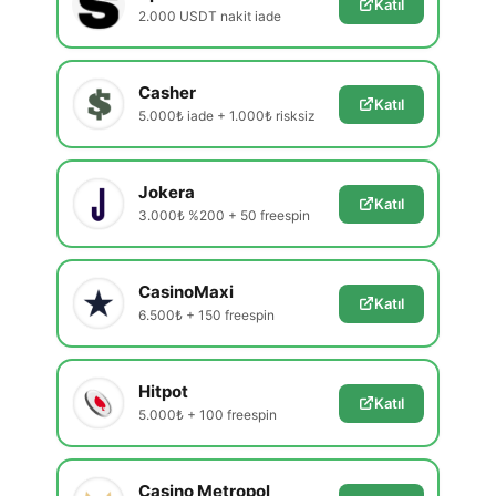
Katıl
2.000 USDT nakit iade
Casher
Katıl
5.000₺ iade + 1.000₺ risksiz
Jokera
Katıl
3.000₺ %200 + 50 freespin
CasinoMaxi
Katıl
6.500₺ + 150 freespin
Hitpot
Katıl
5.000₺ + 100 freespin
Casino Metropol