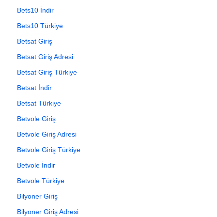
Bets10 İndir
Bets10 Türkiye
Betsat Giriş
Betsat Giriş Adresi
Betsat Giriş Türkiye
Betsat İndir
Betsat Türkiye
Betvole Giriş
Betvole Giriş Adresi
Betvole Giriş Türkiye
Betvole İndir
Betvole Türkiye
Bilyoner Giriş
Bilyoner Giriş Adresi