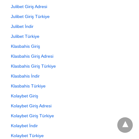
Julibet Giriş Adresi
Julibet Giriş Türkiye
Julibet İndir
Julibet Türkiye
Klasbahis Giriş
Klasbahis Giriş Adresi
Klasbahis Giriş Türkiye
Klasbahis İndir
Klasbahis Türkiye
Kolaybet Giriş
Kolaybet Giriş Adresi
Kolaybet Giriş Türkiye
Kolaybet İndir
Kolaybet Türkiye