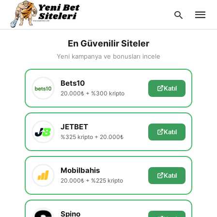
En Güvenilir Siteler
Yeni kampanya ve bonusları incele
Type
Bets10
your
Katıl
searc
20.000₺ + %300 kripto
query
and
hit
enter:
JETBET
Katıl
%325 kripto + 20.000₺
Mobilbahis
Katıl
20.000₺ + %225 kripto
Spino