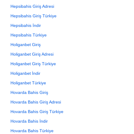
Hepsibahis Giriş Adresi
Hepsibahis Giriş Türkiye
Hepsibahis İndir
Hepsibahis Türkiye
Holiganbet Giriş
Holiganbet Giriş Adresi
Holiganbet Giriş Türkiye
Holiganbet İndir
Holiganbet Türkiye
Hovarda Bahis Giriş
Hovarda Bahis Giriş Adresi
Hovarda Bahis Giriş Türkiye
Hovarda Bahis İndir
Hovarda Bahis Türkiye