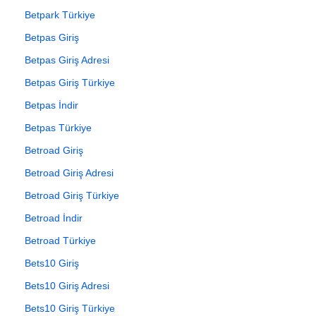
Betpark Türkiye
Betpas Giriş
Betpas Giriş Adresi
Betpas Giriş Türkiye
Betpas İndir
Betpas Türkiye
Betroad Giriş
Betroad Giriş Adresi
Betroad Giriş Türkiye
Betroad İndir
Betroad Türkiye
Bets10 Giriş
Bets10 Giriş Adresi
Bets10 Giriş Türkiye