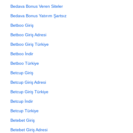
Bedava Bonus Veren Siteler
Bedava Bonus Yatırım Şartsız
Betboo Giriş
Betboo Giriş Adresi
Betboo Giriş Türkiye
Betboo İndir
Betboo Türkiye
Betcup Giriş
Betcup Giriş Adresi
Betcup Giriş Türkiye
Betcup İndir
Betcup Türkiye
Betebet Giriş
Betebet Giriş Adresi