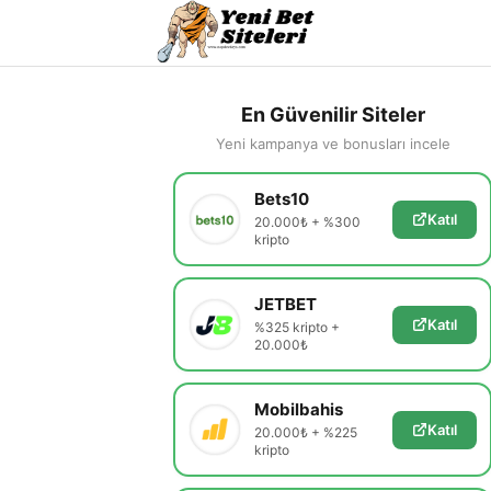
En Güvenilir Siteler
Yeni kampanya ve bonusları incele
Bets10
Katıl
20.000₺ + %300
kripto
JETBET
Katıl
%325 kripto +
20.000₺
Mobilbahis
Katıl
20.000₺ + %225
kripto