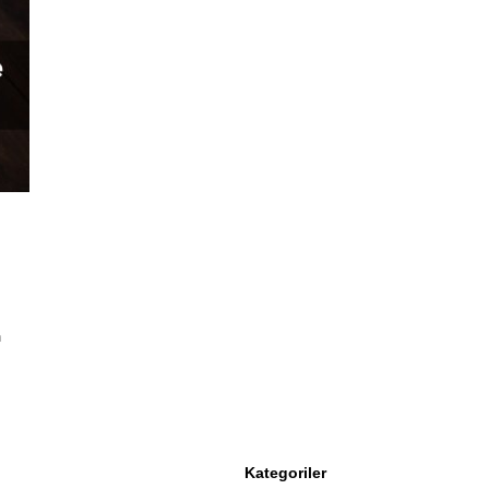
n
Kategoriler