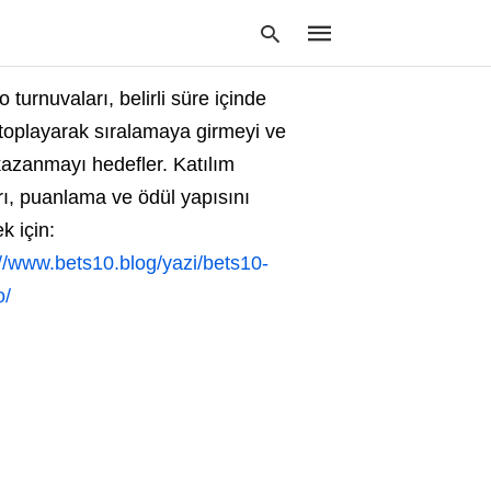
 turnuvaları, belirli süre içinde
toplayarak sıralamaya girmeyi ve
kazanmayı hedefler. Katılım
Type
your
rı, puanlama ve ödül yapısını
search
query
k için:
and
hit
://www.bets10.blog/yazi/bets10-
enter:
o/