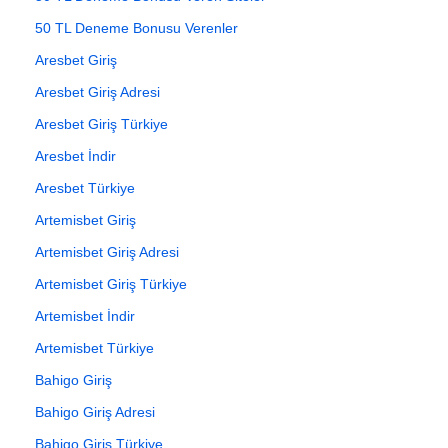
50 TL Deneme Bonusu Verenler
Aresbet Giriş
Aresbet Giriş Adresi
Aresbet Giriş Türkiye
Aresbet İndir
Aresbet Türkiye
Artemisbet Giriş
Artemisbet Giriş Adresi
Artemisbet Giriş Türkiye
Artemisbet İndir
Artemisbet Türkiye
Bahigo Giriş
Bahigo Giriş Adresi
Bahigo Giriş Türkiye