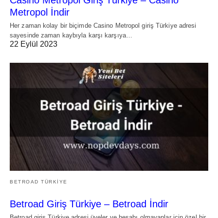
Casino Metropol Giriş Türkiye – Casino
Metropol İndir
Her zaman kolay bir biçimde Casino Metropol giriş Türkiye adresi
sayesinde zaman kaybıyla karşı karşıya…
22 Eylül 2023
BETROAD TÜRKIYE
Betroad Giriş Türkiye – Betroad İndir
Betroad giriş Türkiye adresi üyeler ve hesabı olmayanlar için özel bir