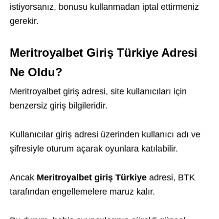
istiyorsanız, bonusu kullanmadan iptal ettirmeniz
gerekir.
Meritroyalbet Giriş Türkiye Adresi
Ne Oldu?
Meritroyalbet giriş adresi, site kullanıcıları için
benzersiz giriş bilgileridir.
Kullanıcılar giriş adresi üzerinden kullanıcı adı ve
şifresiyle oturum açarak oyunlara katılabilir.
Ancak
Meritroyalbet giriş Türkiye
adresi, BTK
tarafından engellemelere maruz kalır.