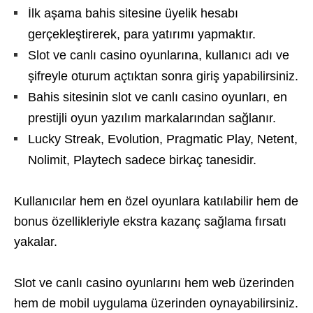
İlk aşama bahis sitesine üyelik hesabı
gerçekleştirerek, para yatırımı yapmaktır.
Slot ve canlı casino oyunlarına, kullanıcı adı ve
şifreyle oturum açtıktan sonra giriş yapabilirsiniz.
Bahis sitesinin slot ve canlı casino oyunları, en
prestijli oyun yazılım markalarından sağlanır.
Lucky Streak, Evolution, Pragmatic Play, Netent,
Nolimit, Playtech sadece birkaç tanesidir.
Kullanıcılar hem en özel oyunlara katılabilir hem de
bonus özellikleriyle ekstra kazanç sağlama fırsatı
yakalar.
Slot ve canlı casino oyunlarını hem web üzerinden
hem de mobil uygulama üzerinden oynayabilirsiniz.