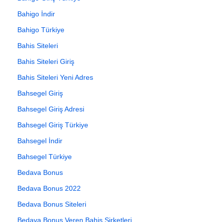
Bahigo İndir
Bahigo Türkiye
Bahis Siteleri
Bahis Siteleri Giriş
Bahis Siteleri Yeni Adres
Bahsegel Giriş
Bahsegel Giriş Adresi
Bahsegel Giriş Türkiye
Bahsegel İndir
Bahsegel Türkiye
Bedava Bonus
Bedava Bonus 2022
Bedava Bonus Siteleri
Bedava Bonus Veren Bahis Şirketleri