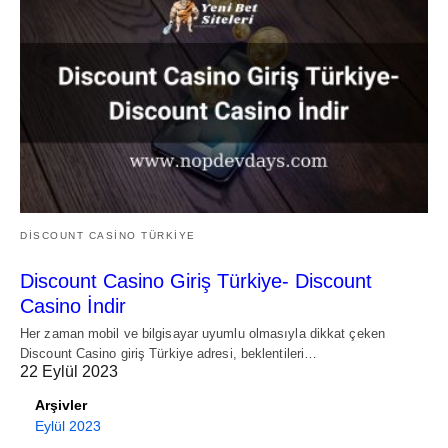
DISCOUNT CASINO TÜRKIYE
Discount Casino Giriş Türkiye- Discount
Casino İndir
Her zaman mobil ve bilgisayar uyumlu olmasıyla dikkat çeken
Discount Casino giriş Türkiye adresi, beklentileri…
22 Eylül 2023
Arşivler
Eylül 2023