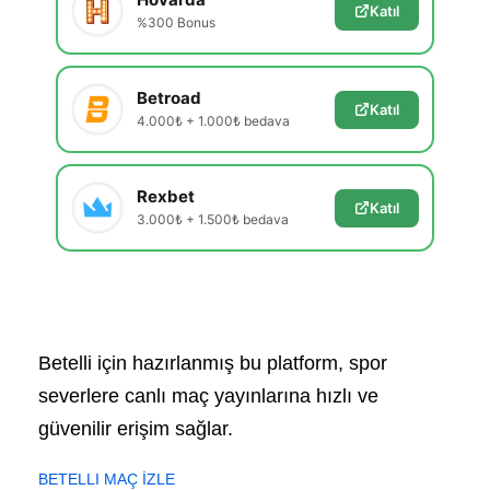
Katıl
%300 Bonus
Betroad
Katıl
4.000₺ + 1.000₺ bedava
Rexbet
Katıl
3.000₺ + 1.500₺ bedava
Betelli için hazırlanmış bu platform, spor
severlere canlı maç yayınlarına hızlı ve
güvenilir erişim sağlar.
BETELLI MAÇ İZLE