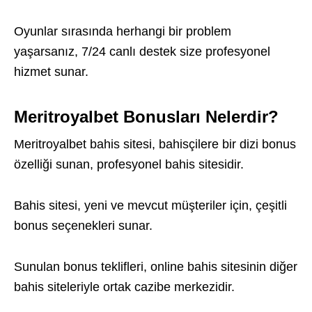
Oyunlar sırasında herhangi bir problem
yaşarsanız, 7/24 canlı destek size profesyonel
hizmet sunar.
Meritroyalbet Bonusları Nelerdir?
Meritroyalbet bahis sitesi, bahisçilere bir dizi bonus
özelliği sunan, profesyonel bahis sitesidir.
Bahis sitesi, yeni ve mevcut müşteriler için, çeşitli
bonus seçenekleri sunar.
Sunulan bonus teklifleri, online bahis sitesinin diğer
bahis siteleriyle ortak cazibe merkezidir.