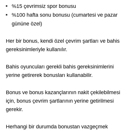
%15 çevrimsiz spor bonusu
%100 hafta sonu bonusu (cumartesi ve pazar
gününe özel)
Her bir bonus, kendi özel çevrim şartları ve bahis
gereksinimleriyle kullanılır.
Bahis oyuncuları gerekli bahis gereksinimlerini
yerine getirerek bonusları kullanabilir.
Bonus ve bonus kazançlarının nakit çekilebilmesi
için, bonus çevrim şartlarının yerine getirilmesi
gerekir.
Herhangi bir durumda bonustan vazgeçmek