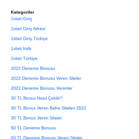
Kategoriler
1xbet Giriş
1xbet Giriş Adresi
1xbet Giriş Türkiye
1xbet İndir
1xbet Türkiye
2022 Deneme Bonusu
2022 Deneme Bonusu Veren Siteler
2022 Deneme Bonusu Verenler
30 TL Bonus Nasıl Çekilir?
30 TL Bonus Veren Bahis Siteleri 2022
30 TL Bonus Veren Siteler
50 TL Deneme Bonusu
50 TL Deneme Bonusu Veren Siteler