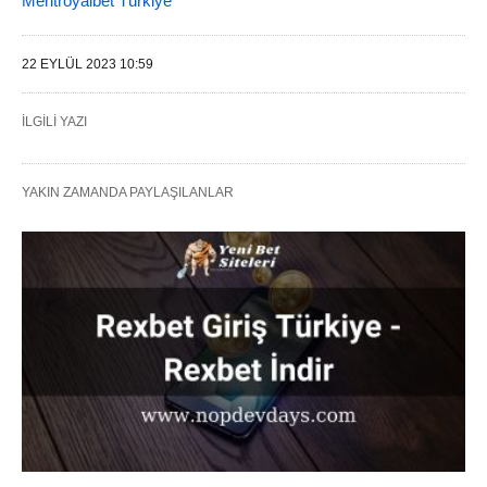
Meritroyalbet Türkiye
22 EYLÜL 2023 10:59
İLGILI YAZI
YAKIN ZAMANDA PAYLAŞILANLAR