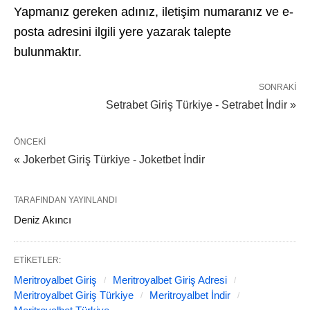
Yapmanız gereken adınız, iletişim numaranız ve e-
posta adresini ilgili yere yazarak talepte
bulunmaktır.
SONRAKI
Setrabet Giriş Türkiye - Setrabet İndir »
ÖNCEKI
« Jokerbet Giriş Türkiye - Joketbet İndir
TARAFINDAN YAYINLANDI
Deniz Akıncı
ETIKETLER:
Meritroyalbet Giriş
Meritroyalbet Giriş Adresi
Meritroyalbet Giriş Türkiye
Meritroyalbet İndir