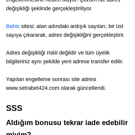
değişikliği şeklinde gerçekleştiriliyor.
Bahis
sitesi; alan adındaki ardışık sayıları, bir üst
sayıya çıkararak, adres değişikliğini gerçekleştirir.
Adres değişikliği riskli değildir ve tüm üyelik
bilgileriniz aynı şekilde yeni adrese transfer edilir.
Yapılan engelleme sonrası site adresi
www.setrabet424.com olarak güncellendi.
SSS
Aldığım bonusu tekrar iade edebilir
miyim?