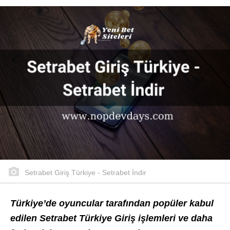
Setrabet Giriş Türkiye - Setrabet İndir
Türkiye’de oyuncular tarafından popüler kabul
edilen Setrabet Türkiye Giriş işlemleri ve daha