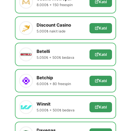
Katıl
8.000₺ + 150 freespin
Discount Casino
Katıl
5.000₺ nakit iade
Betelli
Katıl
5.050₺ + 500₺ bedava
Betchip
Katıl
6.000₺ + 80 freespin
Winnit
Katıl
5.000₺ + 500₺ bedava
Davegas