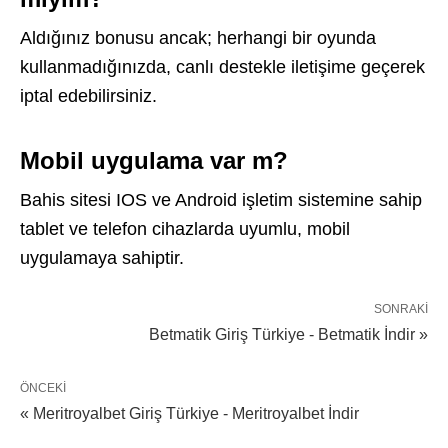
Aldığınız bonusu ancak; herhangi bir oyunda
kullanmadığınızda, canlı destekle iletişime geçerek
iptal edebilirsiniz.
Mobil uygulama var m?
Bahis sitesi IOS ve Android işletim sistemine sahip
tablet ve telefon cihazlarda uyumlu, mobil
uygulamaya sahiptir.
SONRAKI
Betmatik Giriş Türkiye - Betmatik İndir »
ÖNCEKI
« Meritroyalbet Giriş Türkiye - Meritroyalbet İndir