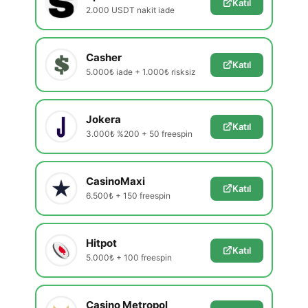
Katıl
2.000 USDT nakit iade
Casher
Katıl
5.000₺ iade + 1.000₺ risksiz
Jokera
Katıl
3.000₺ %200 + 50 freespin
CasinoMaxi
Katıl
6.500₺ + 150 freespin
Hitpot
Katıl
5.000₺ + 100 freespin
Casino Metropol