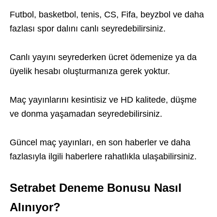
Futbol, basketbol, tenis, CS, Fifa, beyzbol ve daha
fazlası spor dalını canlı seyredebilirsiniz.
Canlı yayını seyrederken ücret ödemenize ya da
üyelik hesabı oluşturmanıza gerek yoktur.
Maç yayınlarını kesintisiz ve HD kalitede, düşme
ve donma yaşamadan seyredebilirsiniz.
Güncel maç yayınları, en son haberler ve daha
fazlasıyla ilgili haberlere rahatlıkla ulaşabilirsiniz.
Setrabet Deneme Bonusu Nasıl
Alınıyor?