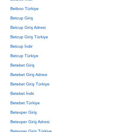
Betboo Türkiye
Betcup Giriş
Betcup Giriş Adresi
Betcup Giriş Türkiye
Betcup İndir
Betcup Türkiye
Betebet Giriş
Betebet Giriş Adresi
Betebet Giriş Türkiye
Betebet İndir
Betebet Türkiye
Betexper Giriş
Betexper Giriş Adresi
Betexper Giriş Türkiye