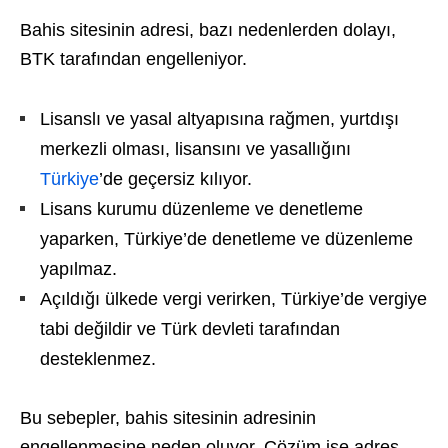
Bahis sitesinin adresi, bazı nedenlerden dolayı,
BTK tarafından engelleniyor.
Lisanslı ve yasal altyapısına rağmen, yurtdışı
merkezli olması, lisansını ve yasallığını
Türkiye
’de geçersiz kılıyor.
Lisans kurumu düzenleme ve denetleme
yaparken, Türkiye’de denetleme ve düzenleme
yapılmaz.
Açıldığı ülkede vergi verirken, Türkiye’de vergiye
tabi değildir ve Türk devleti tarafından
desteklenmez.
Bu sebepler, bahis sitesinin adresinin
engellenmesine neden oluyor. Çözüm ise adres