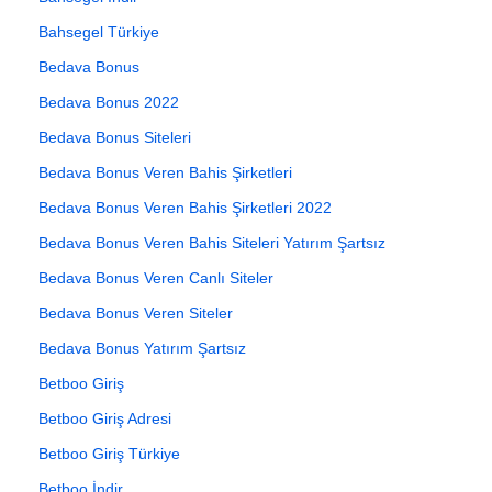
Bahsegel Türkiye
Bedava Bonus
Bedava Bonus 2022
Bedava Bonus Siteleri
Bedava Bonus Veren Bahis Şirketleri
Bedava Bonus Veren Bahis Şirketleri 2022
Bedava Bonus Veren Bahis Siteleri Yatırım Şartsız
Bedava Bonus Veren Canlı Siteler
Bedava Bonus Veren Siteler
Bedava Bonus Yatırım Şartsız
Betboo Giriş
Betboo Giriş Adresi
Betboo Giriş Türkiye
Betboo İndir