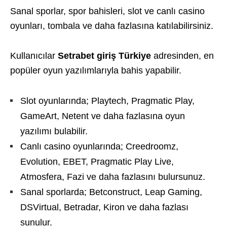
Sanal sporlar, spor bahisleri, slot ve canlı casino
oyunları, tombala ve daha fazlasına katılabilirsiniz.
Kullanıcılar
Setrabet giriş Türkiye
adresinden, en
popüler oyun yazılımlarıyla bahis yapabilir.
Slot oyunlarında; Playtech, Pragmatic Play,
GameArt, Netent ve daha fazlasına oyun
yazılımı bulabilir.
Canlı casino oyunlarında; Creedroomz,
Evolution, EBET, Pragmatic Play Live,
Atmosfera, Fazi ve daha fazlasını bulursunuz.
Sanal sporlarda; Betconstruct, Leap Gaming,
DSVirtual, Betradar, Kiron ve daha fazlası
sunulur.