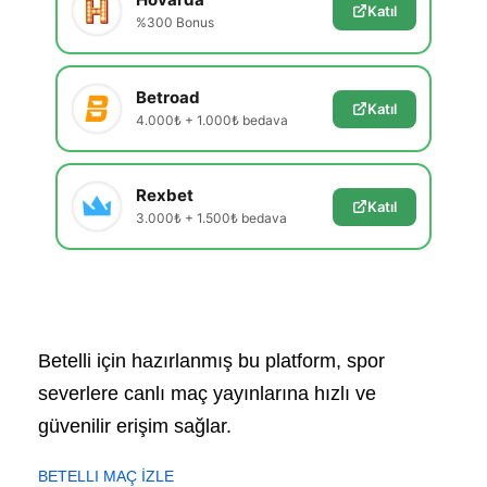
Katıl
%300 Bonus
Betroad
Katıl
4.000₺ + 1.000₺ bedava
Rexbet
Katıl
3.000₺ + 1.500₺ bedava
Betelli için hazırlanmış bu platform, spor
severlere canlı maç yayınlarına hızlı ve
güvenilir erişim sağlar.
BETELLI MAÇ İZLE