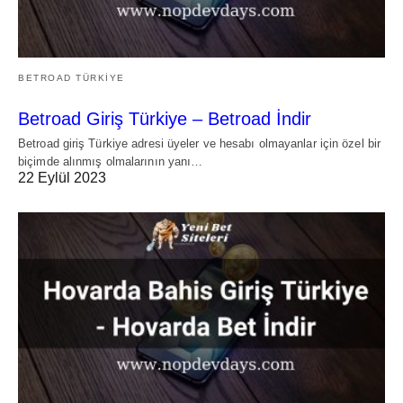
BETROAD TÜRKIYE
Betroad Giriş Türkiye – Betroad İndir
Betroad giriş Türkiye adresi üyeler ve hesabı olmayanlar için özel bir
biçimde alınmış olmalarının yanı…
22 Eylül 2023