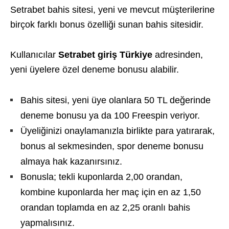
Setrabet bahis sitesi, yeni ve mevcut müşterilerine
birçok farklı bonus özelliği sunan bahis sitesidir.
Kullanıcılar
Setrabet giriş Türkiye
adresinden,
yeni üyelere özel deneme bonusu alabilir.
Bahis sitesi, yeni üye olanlara 50 TL değerinde
deneme bonusu ya da 100 Freespin veriyor.
Üyeliğinizi onaylamanızla birlikte para yatırarak,
bonus al sekmesinden, spor deneme bonusu
almaya hak kazanırsınız.
Bonusla; tekli kuponlarda 2,00 orandan,
kombine kuponlarda her maç için en az 1,50
orandan toplamda en az 2,25 oranlı bahis
yapmalısınız.