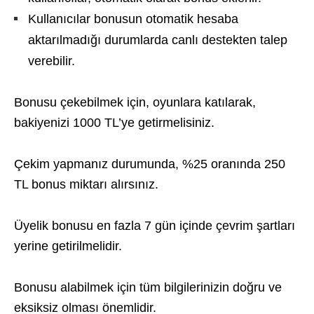
Kullanıcılar bonusun otomatik hesaba
aktarılmadığı durumlarda canlı destekten talep
verebilir.
Bonusu çekebilmek için, oyunlara katılarak,
bakiyenizi 1000 TL’ye getirmelisiniz.
Çekim yapmanız durumunda, %25 oranında 250
TL bonus miktarı alırsınız.
Üyelik bonusu en fazla 7 gün içinde çevrim şartları
yerine getirilmelidir.
Bonusu alabilmek için tüm bilgilerinizin doğru ve
eksiksiz olması önemlidir.