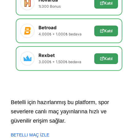
Katıl
%300 Bonus
Betroad
Katıl
4.000₺ + 1.000₺ bedava
Rexbet
Katıl
3.000₺ + 1.500₺ bedava
Betelli için hazırlanmış bu platform, spor
severlere canlı maç yayınlarına hızlı ve
güvenilir erişim sağlar.
BETELLI MAÇ İZLE