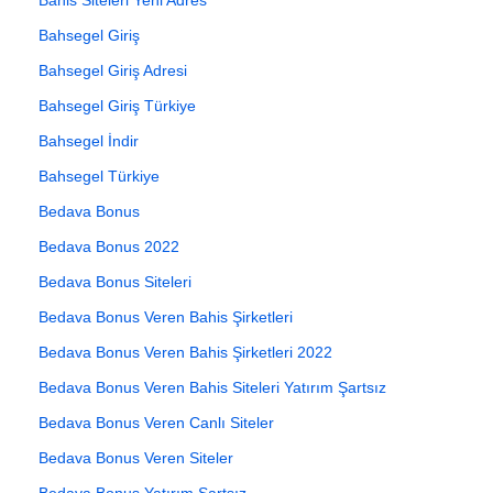
Bahsegel Giriş
Bahsegel Giriş Adresi
Bahsegel Giriş Türkiye
Bahsegel İndir
Bahsegel Türkiye
Bedava Bonus
Bedava Bonus 2022
Bedava Bonus Siteleri
Bedava Bonus Veren Bahis Şirketleri
Bedava Bonus Veren Bahis Şirketleri 2022
Bedava Bonus Veren Bahis Siteleri Yatırım Şartsız
Bedava Bonus Veren Canlı Siteler
Bedava Bonus Veren Siteler
Bedava Bonus Yatırım Şartsız