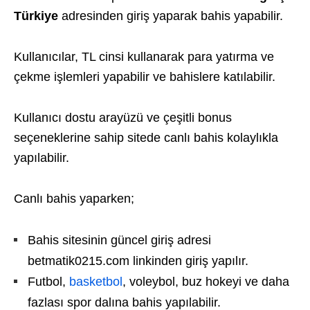
Türkiye
adresinden giriş yaparak bahis yapabilir.
Kullanıcılar, TL cinsi kullanarak para yatırma ve
çekme işlemleri yapabilir ve bahislere katılabilir.
Kullanıcı dostu arayüzü ve çeşitli bonus
seçeneklerine sahip sitede canlı bahis kolaylıkla
yapılabilir.
Canlı bahis yaparken;
Bahis sitesinin güncel giriş adresi
betmatik0215.com linkinden giriş yapılır.
Futbol,
basketbol
, voleybol, buz hokeyi ve daha
fazlası spor dalına bahis yapılabilir.