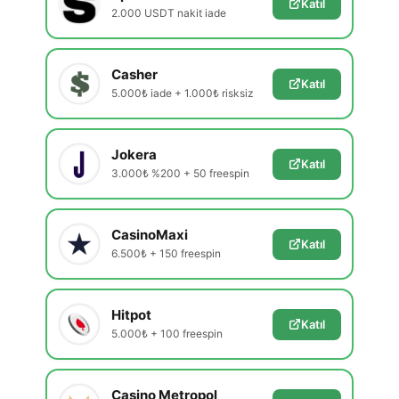
Katıl
2.000 USDT nakit iade
Casher
Katıl
5.000₺ iade + 1.000₺ risksiz
Jokera
Katıl
3.000₺ %200 + 50 freespin
CasinoMaxi
Katıl
6.500₺ + 150 freespin
Hitpot
Katıl
5.000₺ + 100 freespin
Casino Metropol