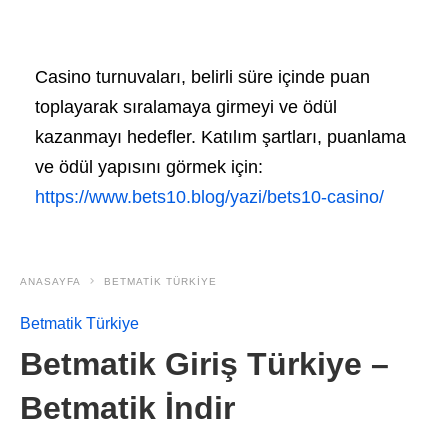
Casino turnuvaları, belirli süre içinde puan
toplayarak sıralamaya girmeyi ve ödül
kazanmayı hedefler. Katılım şartları, puanlama
ve ödül yapısını görmek için:
https://www.bets10.blog/yazi/bets10-casino/
ANASAYFA
BETMATIK TÜRKIYE
Betmatik Türkiye
Betmatik Giriş Türkiye –
Betmatik İndir