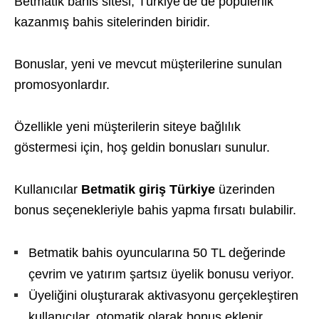
Betmatik bahis sitesi, Türkiye’de de popülerlik
kazanmış bahis sitelerinden biridir.
Bonuslar, yeni ve mevcut müşterilerine sunulan
promosyonlardır.
Özellikle yeni müşterilerin siteye bağlılık
göstermesi için, hoş geldin bonusları sunulur.
Kullanıcılar
Betmatik giriş Türkiye
üzerinden
bonus seçenekleriyle bahis yapma fırsatı bulabilir.
Betmatik bahis oyuncularına 50 TL değerinde
çevrim ve yatırım şartsız üyelik bonusu veriyor.
Üyeliğini oluşturarak aktivasyonu gerçekleştiren
kullanıcılar, otomatik olarak bonus eklenir.