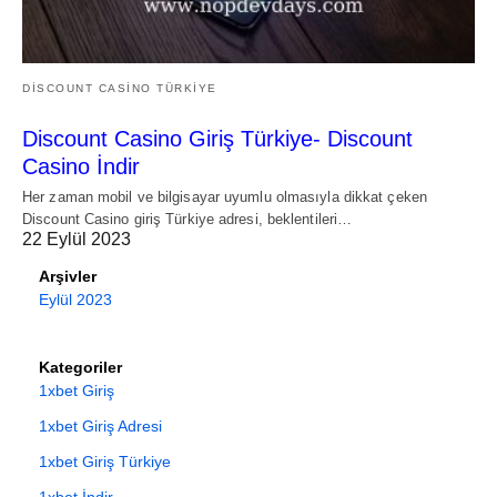
DISCOUNT CASINO TÜRKIYE
Discount Casino Giriş Türkiye- Discount
Casino İndir
Her zaman mobil ve bilgisayar uyumlu olmasıyla dikkat çeken
Discount Casino giriş Türkiye adresi, beklentileri…
22 Eylül 2023
Arşivler
Eylül 2023
Kategoriler
1xbet Giriş
1xbet Giriş Adresi
1xbet Giriş Türkiye
1xbet İndir