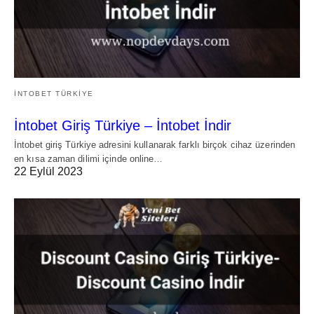
İNTOBET TÜRKIYE
İntobet Giriş Türkiye – İntobet İndir
İntobet giriş Türkiye adresini kullanarak farklı birçok cihaz üzerinden
en kısa zaman dilimi içinde online…
22 Eylül 2023