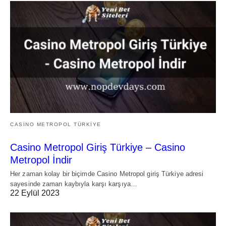
CASINO METROPOL TÜRKIYE
Casino Metropol Giriş Türkiye – Casino
Metropol İndir
Her zaman kolay bir biçimde Casino Metropol giriş Türkiye adresi
sayesinde zaman kaybıyla karşı karşıya…
22 Eylül 2023