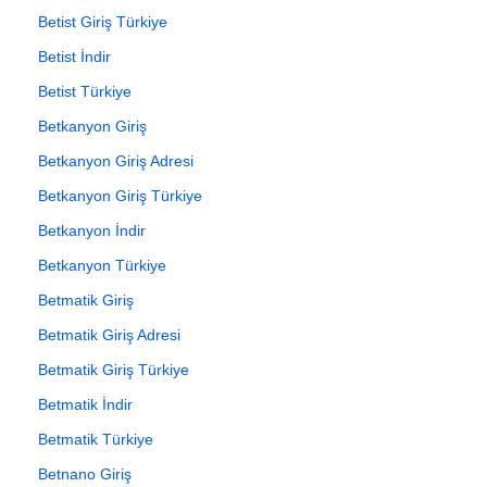
Betist Giriş Türkiye
Betist İndir
Betist Türkiye
Betkanyon Giriş
Betkanyon Giriş Adresi
Betkanyon Giriş Türkiye
Betkanyon İndir
Betkanyon Türkiye
Betmatik Giriş
Betmatik Giriş Adresi
Betmatik Giriş Türkiye
Betmatik İndir
Betmatik Türkiye
Betnano Giriş