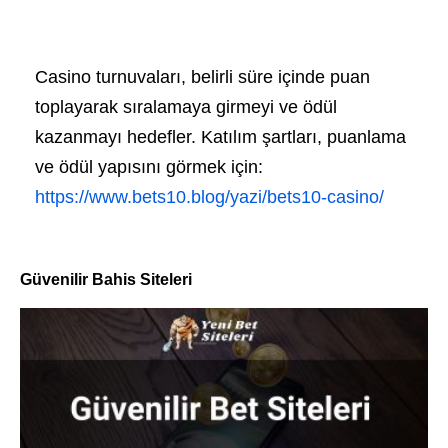
Casino turnuvaları, belirli süre içinde puan
toplayarak sıralamaya girmeyi ve ödül
kazanmayı hedefler. Katılım şartları, puanlama
ve ödül yapısını görmek için:
https://www.bets10.blog/yazi/bets10-casino/
Güvenilir Bahis Siteleri