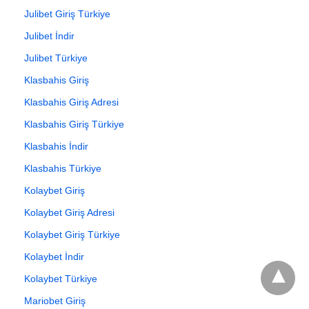
Julibet Giriş Türkiye
Julibet İndir
Julibet Türkiye
Klasbahis Giriş
Klasbahis Giriş Adresi
Klasbahis Giriş Türkiye
Klasbahis İndir
Klasbahis Türkiye
Kolaybet Giriş
Kolaybet Giriş Adresi
Kolaybet Giriş Türkiye
Kolaybet İndir
Kolaybet Türkiye
Mariobet Giriş