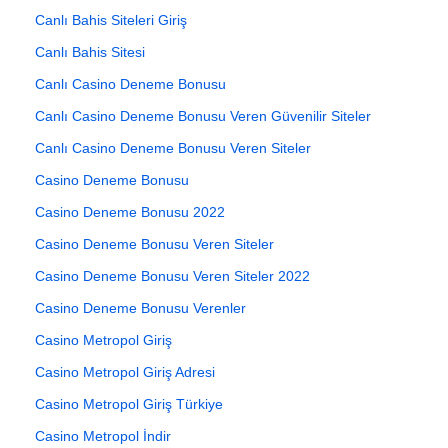
Canlı Bahis Siteleri Giriş
Canlı Bahis Sitesi
Canlı Casino Deneme Bonusu
Canlı Casino Deneme Bonusu Veren Güvenilir Siteler
Canlı Casino Deneme Bonusu Veren Siteler
Casino Deneme Bonusu
Casino Deneme Bonusu 2022
Casino Deneme Bonusu Veren Siteler
Casino Deneme Bonusu Veren Siteler 2022
Casino Deneme Bonusu Verenler
Casino Metropol Giriş
Casino Metropol Giriş Adresi
Casino Metropol Giriş Türkiye
Casino Metropol İndir