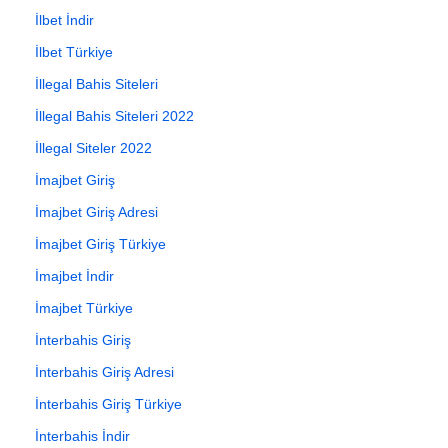
İlbet İndir
İlbet Türkiye
İllegal Bahis Siteleri
İllegal Bahis Siteleri 2022
İllegal Siteler 2022
İmajbet Giriş
İmajbet Giriş Adresi
İmajbet Giriş Türkiye
İmajbet İndir
İmajbet Türkiye
İnterbahis Giriş
İnterbahis Giriş Adresi
İnterbahis Giriş Türkiye
İnterbahis İndir