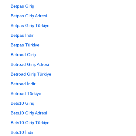
Betpas Giriş
Betpas Giriş Adresi
Betpas Giriş Türkiye
Betpas İndir
Betpas Türkiye
Betroad Giriş
Betroad Giriş Adresi
Betroad Giriş Türkiye
Betroad İndir
Betroad Türkiye
Bets10 Giriş
Bets10 Giriş Adresi
Bets10 Giriş Türkiye
Bets10 İndir