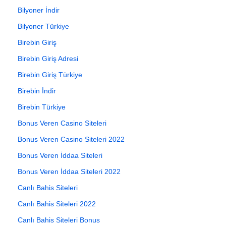
Bilyoner İndir
Bilyoner Türkiye
Birebin Giriş
Birebin Giriş Adresi
Birebin Giriş Türkiye
Birebin İndir
Birebin Türkiye
Bonus Veren Casino Siteleri
Bonus Veren Casino Siteleri 2022
Bonus Veren İddaa Siteleri
Bonus Veren İddaa Siteleri 2022
Canlı Bahis Siteleri
Canlı Bahis Siteleri 2022
Canlı Bahis Siteleri Bonus