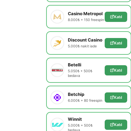
Casino Metropol
Katıl
8.000₺ + 150 freespin
Discount Casino
Katıl
5.000₺ nakit iade
Betelli
Katıl
5.050₺ + 500₺
bedava
Betchip
Katıl
6.000₺ + 80 freespin
Winnit
Katıl
5.000₺ + 500₺
bedava