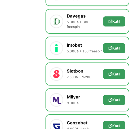
Davegas
Katıl
5.000₺ + 300
freespin
Intobet
Katıl
5.000₺ + 150 freespin
Slotbon
Katıl
7.500₺ + %200
Milyar
Katıl
8.000₺
Genzobet
Katıl
4.000₺ Her Ay