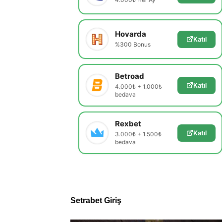
Hovarda
Katıl
%300 Bonus
Betroad
Katıl
4.000₺ + 1.000₺
bedava
Rexbet
Katıl
3.000₺ + 1.500₺
bedava
Setrabet Giriş