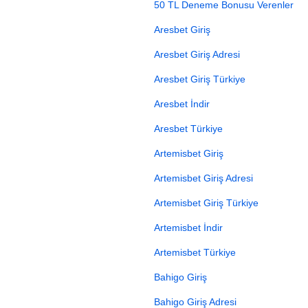
50 TL Deneme Bonusu Verenler
Aresbet Giriş
Aresbet Giriş Adresi
Aresbet Giriş Türkiye
Aresbet İndir
Aresbet Türkiye
Artemisbet Giriş
Artemisbet Giriş Adresi
Artemisbet Giriş Türkiye
Artemisbet İndir
Artemisbet Türkiye
Bahigo Giriş
Bahigo Giriş Adresi