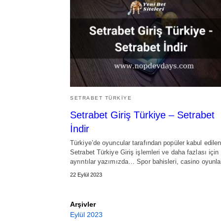
SETRABET TÜRKIYE
Setrabet Giriş Türkiye – Setrabet
İndir
Türkiye’de oyuncular tarafından popüler kabul edile
Setrabet Türkiye Giriş işlemleri ve daha fazlası için
ayrıntılar yazımızda… Spor bahisleri, casino oyunl
22 Eylül 2023
Arşivler
Eylül 2023