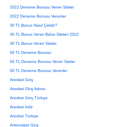
2022 Deneme Bonusu Veren Siteler
2022 Deneme Bonusu Verenler
30 TL Bonus Nasıl Çekilir?
30 TL Bonus Veren Bahis Siteleri 2022
30 TL Bonus Veren Siteler
50 TL Deneme Bonusu
50 TL Deneme Bonusu Veren Siteler
50 TL Deneme Bonusu Verenler
Aresbet Giriş
Aresbet Giriş Adresi
Aresbet Giriş Türkiye
Aresbet İndir
Aresbet Türkiye
Artemisbet Giriş