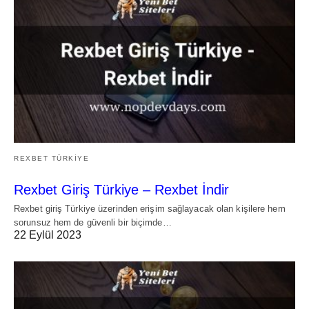
REXBET TÜRKIYE
Rexbet Giriş Türkiye – Rexbet İndir
Rexbet giriş Türkiye üzerinden erişim sağlayacak olan kişilere hem
sorunsuz hem de güvenli bir biçimde…
22 Eylül 2023