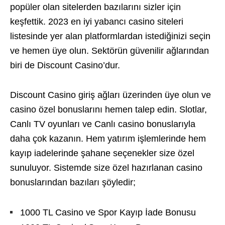
popüler olan sitelerden bazılarını sizler için
keşfettik. 2023 en iyi yabancı casino siteleri
listesinde yer alan platformlardan istediğinizi seçin
ve hemen üye olun. Sektörün güvenilir ağlarından
biri de Discount Casino’dur.
Discount Casino giriş ağları üzerinden üye olun ve
casino özel bonuslarını hemen talep edin. Slotlar,
Canlı TV oyunları ve Canlı casino bonuslarıyla
daha çok kazanın. Hem yatırım işlemlerinde hem
kayıp iadelerinde şahane seçenekler size özel
sunuluyor. Sistemde size özel hazırlanan casino
bonuslarından bazıları şöyledir;
1000 TL Casino ve Spor Kayıp İade Bonusu