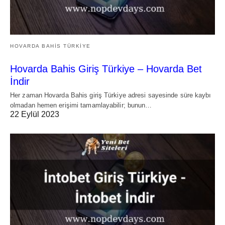
HOVARDA BAHIS TÜRKIYE
Hovarda Bahis Giriş Türkiye – Hovarda Bet
İndir
Her zaman Hovarda Bahis giriş Türkiye adresi sayesinde süre kaybı
olmadan hemen erişimi tamamlayabilir; bunun…
22 Eylül 2023