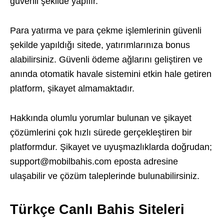
güvenli şekilde yapılır.
Para yatırma ve para çekme işlemlerinin güvenli
şekilde yapıldığı sitede, yatırımlarınıza bonus
alabilirsiniz. Güvenli ödeme ağlarını geliştiren ve
anında otomatik havale sistemini etkin hale getiren
platform, şikayet almamaktadır.
Hakkında olumlu yorumlar bulunan ve şikayet
çözümlerini çok hızlı sürede gerçekleştiren bir
platformdur. Şikayet ve uyuşmazlıklarda doğrudan;
support@mobilbahis.com eposta adresine
ulaşabilir ve çözüm taleplerinde bulunabilirsiniz.
Türkçe Canlı Bahis Siteleri