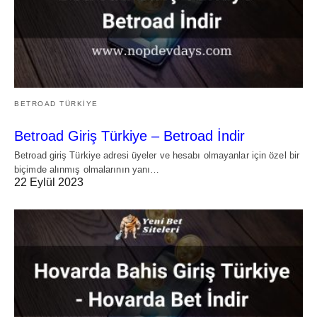
BETROAD TÜRKIYE
Betroad Giriş Türkiye – Betroad İndir
Betroad giriş Türkiye adresi üyeler ve hesabı olmayanlar için özel bir
biçimde alınmış olmalarının yanı…
22 Eylül 2023