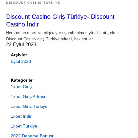
DISCOUNT CASINO TÜRKIYE
Discount Casino Giriş Türkiye- Discount
Casino İndir
Her zaman mobil ve bilgisayar uyumlu olmasıyla dikkat çeken
Discount Casino giriş Türkiye adresi, beklentileri…
22 Eylül 2023
Arşivler
Eylül 2023
Kategoriler
1xbet Giriş
1xbet Giriş Adresi
1xbet Giriş Türkiye
1xbet İndir
1xbet Türkiye
2022 Deneme Bonusu