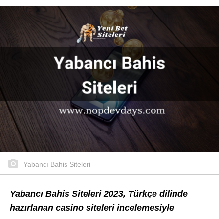
Yabancı Bahis Siteleri
Yabancı Bahis Siteleri 2023, Türkçe dilinde
hazırlanan casino siteleri incelemesiyle