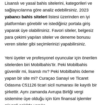
Lisanslı ve yasal bahis sitelerini, kategorileri ve
sağlayıcılarına göre analiz edebilirsiniz. 2023
yabancı bahis siteleri
listesi üzerinden en iyi
platformları görebilir ve istediğiniz portala giriş
yaparak üye olabilirsiniz. Favori siteler, belgesiz
para çekimi yapılan siteler ve deneme bonusu
veren siteler gibi seçimlerinizi yapabilirsiniz.
Yeni üyeler ve profesyonel oyuncular için önerilen
sitelerden biri Mobilbahis’tir. Peki Mobilbahis
güvenilir mi, lisanslı mı? Peki Mobilbahis ödeme
yapan bir site mi? Curaçao Sanayi ve Ticaret
Odasına C51126 ticari sicil numarası ile kayıtlı bir
şirkettir. Aynı zamanda Avrupa Birliği vergi
sistemine üye olduğu için tüm finansal işlemler