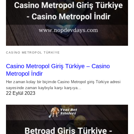
CASINO METROPOL TÜRKIYE
Casino Metropol Giriş Türkiye – Casino
Metropol İndir
Her zaman kolay bir biçimde Casino Metropol giriş Türkiye adresi
sayesinde zaman kaybıyla karşı karşıya…
22 Eylül 2023