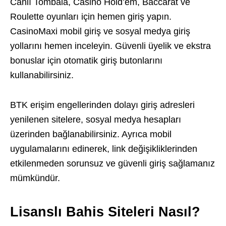
Canlı Tombala, Casino Hold’em, Baccarat ve
Roulette oyunları için hemen giriş yapın.
CasinoMaxi mobil giriş ve sosyal medya giriş
yollarını hemen inceleyin. Güvenli üyelik ve ekstra
bonuslar için otomatik giriş butonlarını
kullanabilirsiniz.
BTK erişim engellerinden dolayı giriş adresleri
yenilenen sitelere, sosyal medya hesapları
üzerinden bağlanabilirsiniz. Ayrıca mobil
uygulamalarını edinerek, link değişikliklerinden
etkilenmeden sorunsuz ve güvenli giriş sağlamanız
mümkündür.
Lisanslı Bahis Siteleri Nasıl?