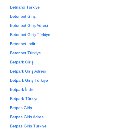
Betnano Türkiye
Betonbet Giriş
Betonbet Giriş Adresi
Betonbet Giriş Türkiye
Betonbet İndir
Betonbet Türkiye
Betpark Giriş
Betpark Giriş Adresi
Betpark Giriş Türkiye
Betpark İndir
Betpark Türkiye
Betpas Giriş
Betpas Giriş Adresi
Betpas Giriş Türkiye