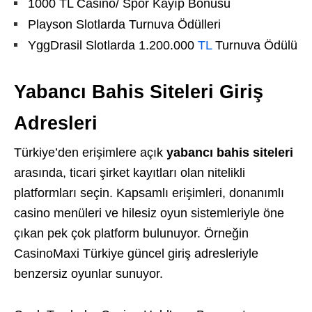
1000 TL Casino/ Spor Kayıp Bonusu
Playson Slotlarda Turnuva Ödülleri
YggDrasil Slotlarda 1.200.000
TL
Turnuva Ödülü
Yabancı Bahis Siteleri Giriş
Adresleri
Türkiye’den erişimlere açık
yabancı bahis siteleri
arasında, ticari şirket kayıtları olan nitelikli
platformları seçin. Kapsamlı erişimleri, donanımlı
casino menüleri ve hilesiz oyun sistemleriyle öne
çıkan pek çok platform bulunuyor. Örneğin
CasinoMaxi Türkiye güncel giriş adresleriyle
benzersiz oyunlar sunuyor.