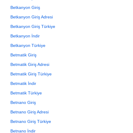
Betkanyon Giriş
Betkanyon Giriş Adresi
Betkanyon Giriş Türkiye
Betkanyon İndir
Betkanyon Türkiye
Betmatik Giriş
Betmatik Giriş Adresi
Betmatik Giriş Türkiye
Betmatik İndir
Betmatik Türkiye
Betnano Giriş
Betnano Giriş Adresi
Betnano Giriş Türkiye
Betnano İndir