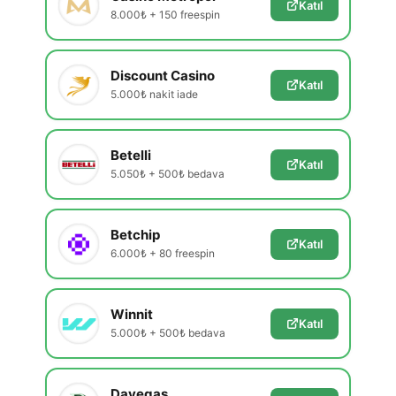
Katıl
8.000₺ + 150 freespin
Discount Casino
Katıl
5.000₺ nakit iade
Betelli
Katıl
5.050₺ + 500₺ bedava
Betchip
Katıl
6.000₺ + 80 freespin
Winnit
Katıl
5.000₺ + 500₺ bedava
Davegas