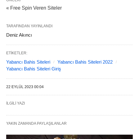
« Free Spin Veren Siteler
TARAFINDAN YAYINLANDI
Deniz Akıncı
ETIKETLER:
Yabancı Bahis Siteleri
Yabancı Bahis Siteleri 2022
Yabancı Bahis Siteleri Giriş
22 EYLÜL 2023 00:04
İLGILI YAZI
YAKIN ZAMANDA PAYLAŞILANLAR