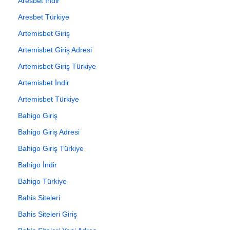
Aresbet İndir
Aresbet Türkiye
Artemisbet Giriş
Artemisbet Giriş Adresi
Artemisbet Giriş Türkiye
Artemisbet İndir
Artemisbet Türkiye
Bahigo Giriş
Bahigo Giriş Adresi
Bahigo Giriş Türkiye
Bahigo İndir
Bahigo Türkiye
Bahis Siteleri
Bahis Siteleri Giriş