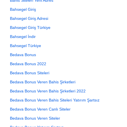
Bahis Siteleri Yeni Adres
Bahsegel Giriş
Bahsegel Giriş Adresi
Bahsegel Giriş Türkiye
Bahsegel İndir
Bahsegel Türkiye
Bedava Bonus
Bedava Bonus 2022
Bedava Bonus Siteleri
Bedava Bonus Veren Bahis Şirketleri
Bedava Bonus Veren Bahis Şirketleri 2022
Bedava Bonus Veren Bahis Siteleri Yatırım Şartsız
Bedava Bonus Veren Canlı Siteler
Bedava Bonus Veren Siteler