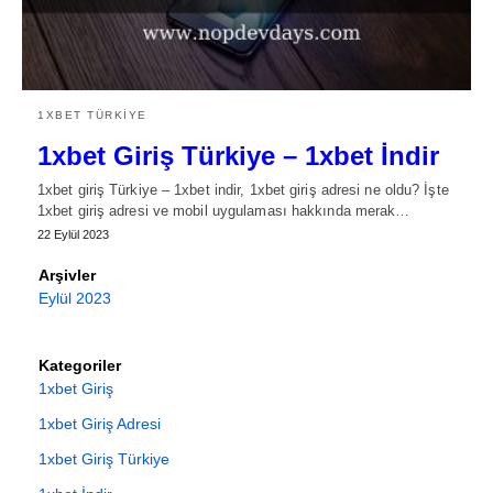
1XBET TÜRKIYE
1xbet Giriş Türkiye – 1xbet İndir
1xbet giriş Türkiye – 1xbet indir, 1xbet giriş adresi ne oldu? İşte
1xbet giriş adresi ve mobil uygulaması hakkında merak…
22 Eylül 2023
Arşivler
Eylül 2023
Kategoriler
1xbet Giriş
1xbet Giriş Adresi
1xbet Giriş Türkiye