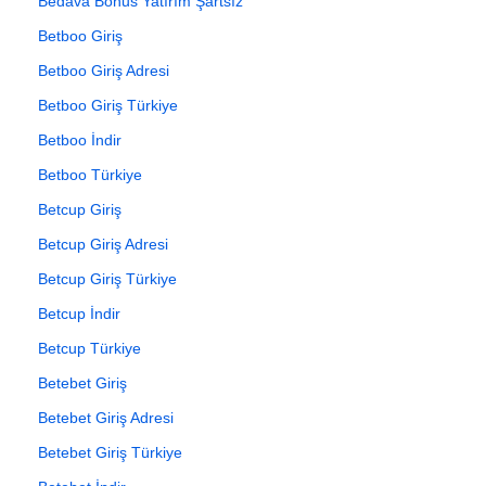
Bedava Bonus Yatırım Şartsız
Betboo Giriş
Betboo Giriş Adresi
Betboo Giriş Türkiye
Betboo İndir
Betboo Türkiye
Betcup Giriş
Betcup Giriş Adresi
Betcup Giriş Türkiye
Betcup İndir
Betcup Türkiye
Betebet Giriş
Betebet Giriş Adresi
Betebet Giriş Türkiye