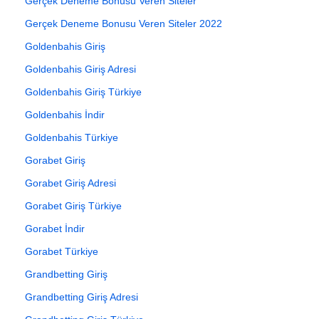
Gerçek Deneme Bonusu Veren Siteler
Gerçek Deneme Bonusu Veren Siteler 2022
Goldenbahis Giriş
Goldenbahis Giriş Adresi
Goldenbahis Giriş Türkiye
Goldenbahis İndir
Goldenbahis Türkiye
Gorabet Giriş
Gorabet Giriş Adresi
Gorabet Giriş Türkiye
Gorabet İndir
Gorabet Türkiye
Grandbetting Giriş
Grandbetting Giriş Adresi