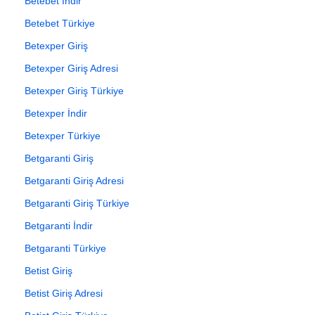
Betebet İndir
Betebet Türkiye
Betexper Giriş
Betexper Giriş Adresi
Betexper Giriş Türkiye
Betexper İndir
Betexper Türkiye
Betgaranti Giriş
Betgaranti Giriş Adresi
Betgaranti Giriş Türkiye
Betgaranti İndir
Betgaranti Türkiye
Betist Giriş
Betist Giriş Adresi