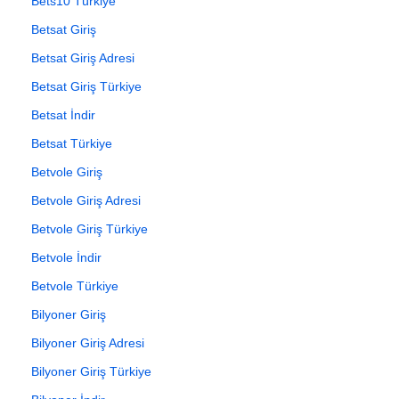
Bets10 Türkiye
Betsat Giriş
Betsat Giriş Adresi
Betsat Giriş Türkiye
Betsat İndir
Betsat Türkiye
Betvole Giriş
Betvole Giriş Adresi
Betvole Giriş Türkiye
Betvole İndir
Betvole Türkiye
Bilyoner Giriş
Bilyoner Giriş Adresi
Bilyoner Giriş Türkiye