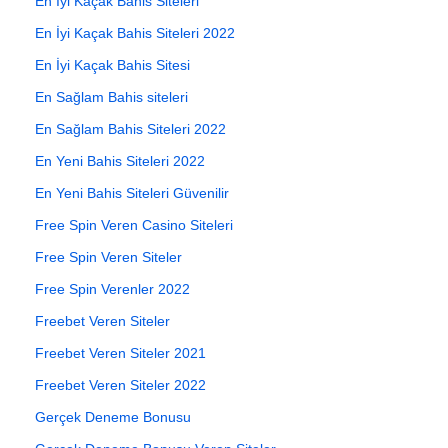
En İyi Kaçak Bahis Siteleri
En İyi Kaçak Bahis Siteleri 2022
En İyi Kaçak Bahis Sitesi
En Sağlam Bahis siteleri
En Sağlam Bahis Siteleri 2022
En Yeni Bahis Siteleri 2022
En Yeni Bahis Siteleri Güvenilir
Free Spin Veren Casino Siteleri
Free Spin Veren Siteler
Free Spin Verenler 2022
Freebet Veren Siteler
Freebet Veren Siteler 2021
Freebet Veren Siteler 2022
Gerçek Deneme Bonusu