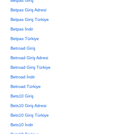
Betpas Giriş
Betpas Giriş Adresi
Betpas Giriş Türkiye
Betpas İndir
Betpas Türkiye
Betroad Giriş
Betroad Giriş Adresi
Betroad Giriş Türkiye
Betroad İndir
Betroad Türkiye
Bets10 Giriş
Bets10 Giriş Adresi
Bets10 Giriş Türkiye
Bets10 İndir