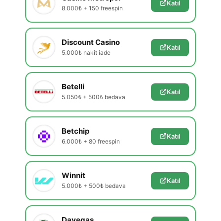
Katıl
8.000₺ + 150 freespin
Discount Casino
Katıl
5.000₺ nakit iade
Betelli
Katıl
5.050₺ + 500₺ bedava
Betchip
Katıl
6.000₺ + 80 freespin
Winnit
Katıl
5.000₺ + 500₺ bedava
Davegas