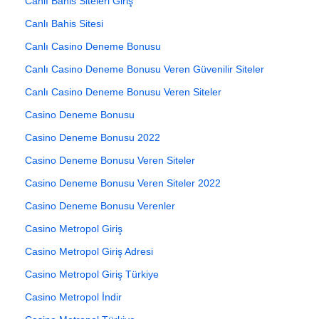
Canlı Bahis Siteleri Giriş
Canlı Bahis Sitesi
Canlı Casino Deneme Bonusu
Canlı Casino Deneme Bonusu Veren Güvenilir Siteler
Canlı Casino Deneme Bonusu Veren Siteler
Casino Deneme Bonusu
Casino Deneme Bonusu 2022
Casino Deneme Bonusu Veren Siteler
Casino Deneme Bonusu Veren Siteler 2022
Casino Deneme Bonusu Verenler
Casino Metropol Giriş
Casino Metropol Giriş Adresi
Casino Metropol Giriş Türkiye
Casino Metropol İndir