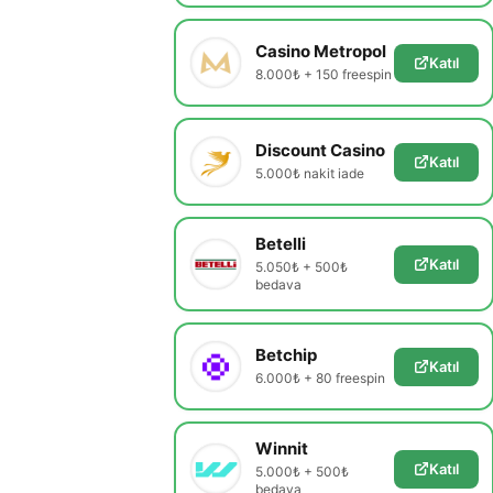
Casino Metropol
Katıl
8.000₺ + 150 freespin
Discount Casino
Katıl
5.000₺ nakit iade
Betelli
Katıl
5.050₺ + 500₺
bedava
Betchip
Katıl
6.000₺ + 80 freespin
Winnit
Katıl
5.000₺ + 500₺
bedava