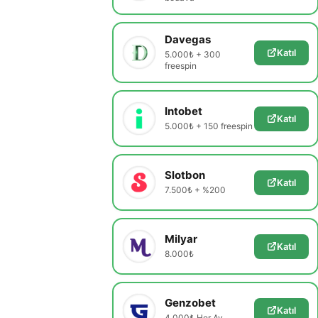
Davegas
Katıl
5.000₺ + 300
freespin
Intobet
Katıl
5.000₺ + 150 freespin
Slotbon
Katıl
7.500₺ + %200
Milyar
Katıl
8.000₺
Genzobet
Katıl
4.000₺ Her Ay