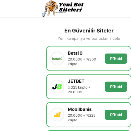
En Güvenilir Siteler
Yeni kampanya ve bonusları incele
Bets10
Katıl
20.000₺ + %300
kripto
JETBET
Katıl
%325 kripto +
20.000₺
Mobilbahis
Katıl
20.000₺ + %225
kripto