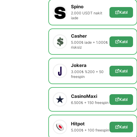
Spino
Katıl
2.000 USDT nakit
iade
Casher
Katıl
5.000₺ iade + 1.000₺
risksiz
Jokera
Katıl
3.000₺ %200 + 50
freespin
CasinoMaxi
Katıl
6.500₺ + 150 freespin
Hitpot
Katıl
5.000₺ + 100 freespin