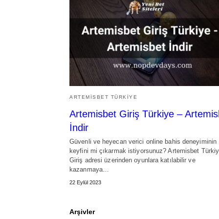
ARTEMISBET TÜRKIYE
Artemisbet Giriş Türkiye – Artemis
İndir
Güvenli ve heyecan verici online bahis deneyiminin
keyfini mi çıkarmak istiyorsunuz? Artemisbet Türki
Giriş adresi üzerinden oyunlara katılabilir ve
kazanmaya…
22 Eylül 2023
Arşivler