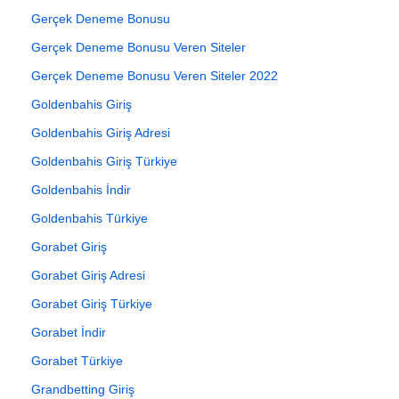
Gerçek Deneme Bonusu
Gerçek Deneme Bonusu Veren Siteler
Gerçek Deneme Bonusu Veren Siteler 2022
Goldenbahis Giriş
Goldenbahis Giriş Adresi
Goldenbahis Giriş Türkiye
Goldenbahis İndir
Goldenbahis Türkiye
Gorabet Giriş
Gorabet Giriş Adresi
Gorabet Giriş Türkiye
Gorabet İndir
Gorabet Türkiye
Grandbetting Giriş