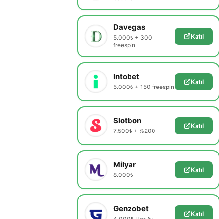
Davegas
Katıl
5.000₺ + 300
freespin
Intobet
Katıl
5.000₺ + 150 freespin
Slotbon
Katıl
7.500₺ + %200
Milyar
Katıl
8.000₺
Genzobet
Katıl
4.000₺ Her Ay