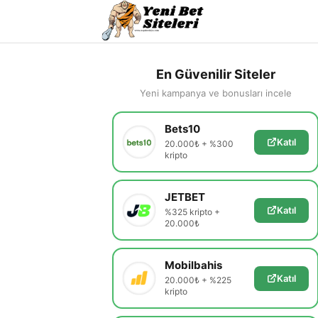
En Güvenilir Siteler
Yeni kampanya ve bonusları incele
Bets10
Katıl
20.000₺ + %300
kripto
JETBET
Katıl
%325 kripto +
20.000₺
Mobilbahis
Katıl
20.000₺ + %225
kripto