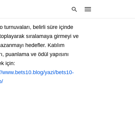
 turnuvaları, belirli süre içinde
toplayarak sıralamaya girmeyi ve
kazanmayı hedefler. Katılım
Type
your
rı, puanlama ve ödül yapısını
search
query
k için:
and
hit
://www.bets10.blog/yazi/bets10-
enter:
o/