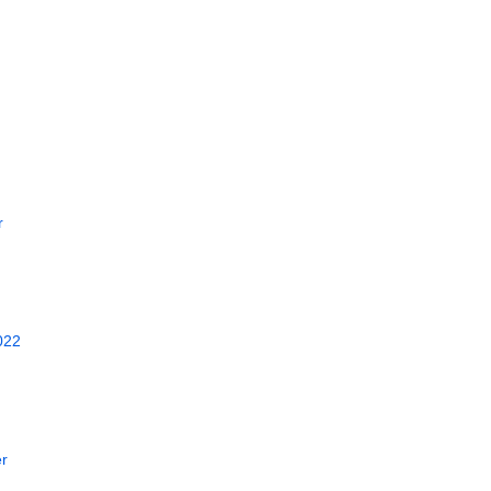
r
022
r