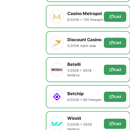
Casino Metropol
Katıl
8.000₺ + 150 freespin
Discount Casino
Katıl
5.000₺ nakit iade
Betelli
Katıl
5.050₺ + 500₺
bedava
Betchip
Katıl
6.000₺ + 80 freespin
Winnit
Katıl
5.000₺ + 500₺
bedava