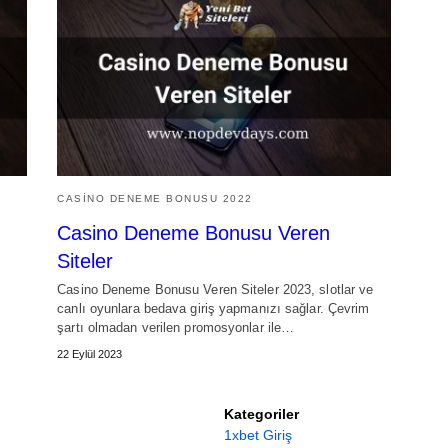
CASINO DENEME BONUSU 2022
Casino Deneme Bonusu Veren
Siteler
Casino Deneme Bonusu Veren Siteler 2023, slotlar ve
canlı oyunlara bedava giriş yapmanızı sağlar. Çevrim
şartı olmadan verilen promosyonlar ile…
22 Eylül 2023
Kategoriler
1xbet Giriş