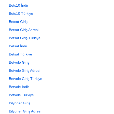
Bets10 İndir
Bets10 Türkiye
Betsat Giriş
Betsat Giriş Adresi
Betsat Giriş Türkiye
Betsat İndir
Betsat Türkiye
Betvole Giriş
Betvole Giriş Adresi
Betvole Giriş Türkiye
Betvole İndir
Betvole Türkiye
Bilyoner Giriş
Bilyoner Giriş Adresi