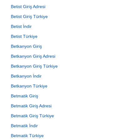
Betist Giriş Adresi
Betist Giriş Türkiye
Betist İndir
Betist Türkiye
Betkanyon Giriş
Betkanyon Giriş Adresi
Betkanyon Giriş Türkiye
Betkanyon İndir
Betkanyon Türkiye
Betmatik Giriş
Betmatik Giriş Adresi
Betmatik Giriş Türkiye
Betmatik İndir
Betmatik Türkiye