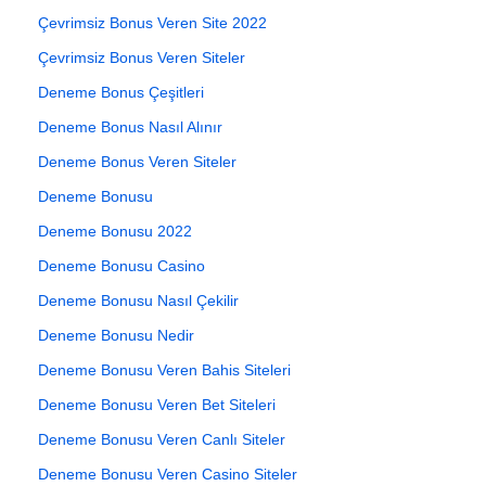
Çevrimsiz Bonus Veren Site 2022
Çevrimsiz Bonus Veren Siteler
Deneme Bonus Çeşitleri
Deneme Bonus Nasıl Alınır
Deneme Bonus Veren Siteler
Deneme Bonusu
Deneme Bonusu 2022
Deneme Bonusu Casino
Deneme Bonusu Nasıl Çekilir
Deneme Bonusu Nedir
Deneme Bonusu Veren Bahis Siteleri
Deneme Bonusu Veren Bet Siteleri
Deneme Bonusu Veren Canlı Siteler
Deneme Bonusu Veren Casino Siteler