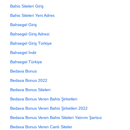
Bahis Siteleri Giriş
Bahis Siteleri Yeni Adres
Bahsegel Giriş
Bahsegel Giriş Adresi
Bahsegel Giriş Türkiye
Bahsegel İndir
Bahsegel Türkiye
Bedava Bonus
Bedava Bonus 2022
Bedava Bonus Siteleri
Bedava Bonus Veren Bahis Şirketleri
Bedava Bonus Veren Bahis Şirketleri 2022
Bedava Bonus Veren Bahis Siteleri Yatırım Şartsız
Bedava Bonus Veren Canlı Siteler