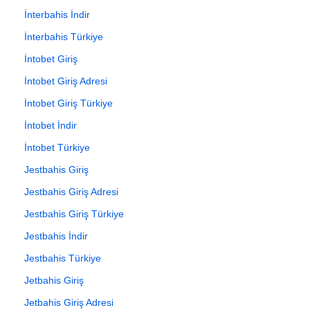
İnterbahis İndir
İnterbahis Türkiye
İntobet Giriş
İntobet Giriş Adresi
İntobet Giriş Türkiye
İntobet İndir
İntobet Türkiye
Jestbahis Giriş
Jestbahis Giriş Adresi
Jestbahis Giriş Türkiye
Jestbahis İndir
Jestbahis Türkiye
Jetbahis Giriş
Jetbahis Giriş Adresi