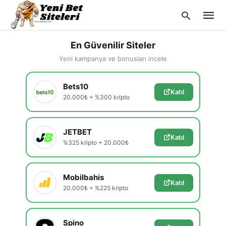
En Güvenilir Siteler
Yeni kampanya ve bonusları incele
Type
Bets10
your
Katıl
searc
20.000₺ + %300 kripto
query
and
hit
enter:
JETBET
Katıl
%325 kripto + 20.000₺
Mobilbahis
Katıl
20.000₺ + %225 kripto
Spino