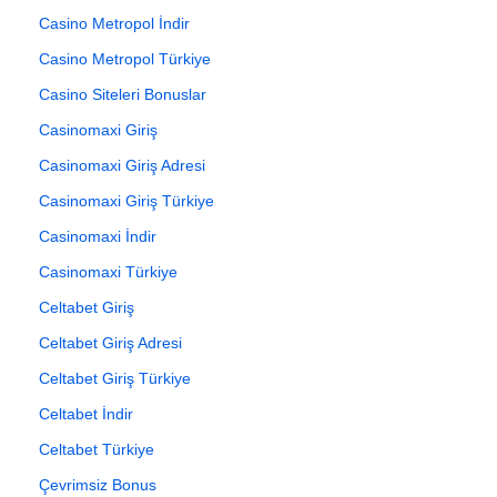
Casino Metropol İndir
Casino Metropol Türkiye
Casino Siteleri Bonuslar
Casinomaxi Giriş
Casinomaxi Giriş Adresi
Casinomaxi Giriş Türkiye
Casinomaxi İndir
Casinomaxi Türkiye
Celtabet Giriş
Celtabet Giriş Adresi
Celtabet Giriş Türkiye
Celtabet İndir
Celtabet Türkiye
Çevrimsiz Bonus