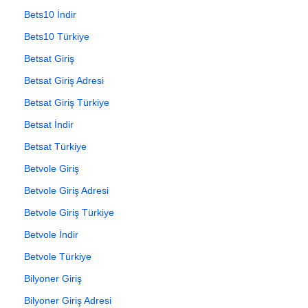
Bets10 İndir
Bets10 Türkiye
Betsat Giriş
Betsat Giriş Adresi
Betsat Giriş Türkiye
Betsat İndir
Betsat Türkiye
Betvole Giriş
Betvole Giriş Adresi
Betvole Giriş Türkiye
Betvole İndir
Betvole Türkiye
Bilyoner Giriş
Bilyoner Giriş Adresi