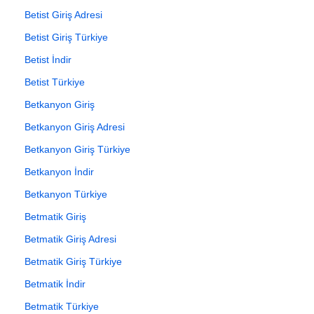
Betist Giriş Adresi
Betist Giriş Türkiye
Betist İndir
Betist Türkiye
Betkanyon Giriş
Betkanyon Giriş Adresi
Betkanyon Giriş Türkiye
Betkanyon İndir
Betkanyon Türkiye
Betmatik Giriş
Betmatik Giriş Adresi
Betmatik Giriş Türkiye
Betmatik İndir
Betmatik Türkiye