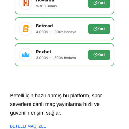
Katıl
%300 Bonus
Betroad
Katıl
4.000₺ + 1.000₺ bedava
Rexbet
Katıl
3.000₺ + 1.500₺ bedava
Betelli için hazırlanmış bu platform, spor
severlere canlı maç yayınlarına hızlı ve
güvenilir erişim sağlar.
BETELLI MAÇ İZLE