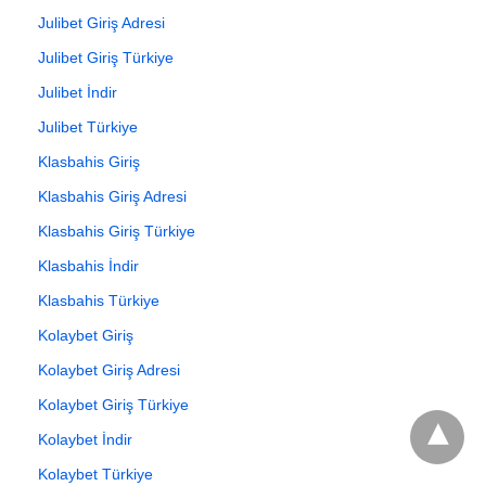
Julibet Giriş Adresi
Julibet Giriş Türkiye
Julibet İndir
Julibet Türkiye
Klasbahis Giriş
Klasbahis Giriş Adresi
Klasbahis Giriş Türkiye
Klasbahis İndir
Klasbahis Türkiye
Kolaybet Giriş
Kolaybet Giriş Adresi
Kolaybet Giriş Türkiye
Kolaybet İndir
Kolaybet Türkiye