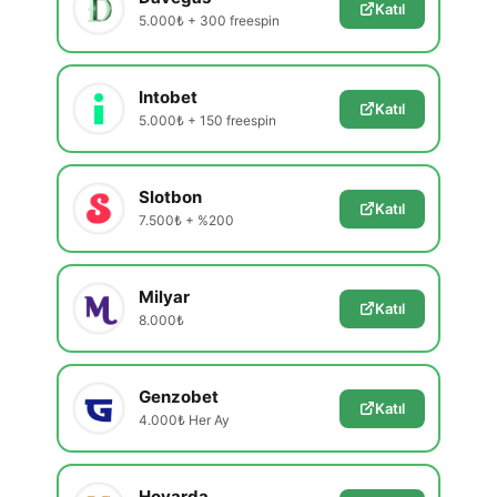
Katıl
5.000₺ + 300 freespin
Intobet
Katıl
5.000₺ + 150 freespin
Slotbon
Katıl
7.500₺ + %200
Milyar
Katıl
8.000₺
Genzobet
Katıl
4.000₺ Her Ay
Hovarda