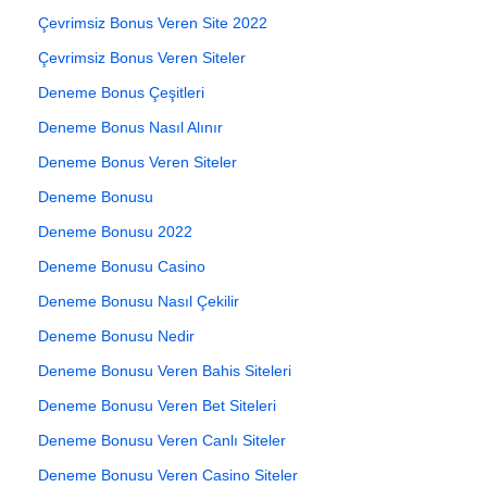
Çevrimsiz Bonus Veren Site 2022
Çevrimsiz Bonus Veren Siteler
Deneme Bonus Çeşitleri
Deneme Bonus Nasıl Alınır
Deneme Bonus Veren Siteler
Deneme Bonusu
Deneme Bonusu 2022
Deneme Bonusu Casino
Deneme Bonusu Nasıl Çekilir
Deneme Bonusu Nedir
Deneme Bonusu Veren Bahis Siteleri
Deneme Bonusu Veren Bet Siteleri
Deneme Bonusu Veren Canlı Siteler
Deneme Bonusu Veren Casino Siteler