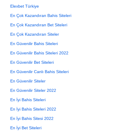
Elexbet Türkiye
En Çok Kazandıran Bahis Siteleri
En Çok Kazandıran Bet Siteleri
En Çok Kazandıran Siteler
En Güvenilir Bahis Siteleri
En Güvenilir Bahis Siteleri 2022
En Güvenilir Bet Siteleri
En Güvenilir Canlı Bahis Siteleri
En Güvenilir Siteler
En Güvenilir Siteler 2022
En İyi Bahis Siteleri
En İyi Bahis Siteleri 2022
En İyi Bahis Sitesi 2022
En İyi Bet Siteleri