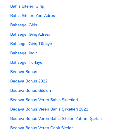
Bahis Siteleri Giriş
Bahis Siteleri Yeni Adres
Bahsegel Giriş
Bahsegel Giriş Adresi
Bahsegel Giriş Türkiye
Bahsegel İndir
Bahsegel Türkiye
Bedava Bonus
Bedava Bonus 2022
Bedava Bonus Siteleri
Bedava Bonus Veren Bahis Şirketleri
Bedava Bonus Veren Bahis Şirketleri 2022
Bedava Bonus Veren Bahis Siteleri Yatırım Şartsız
Bedava Bonus Veren Canlı Siteler