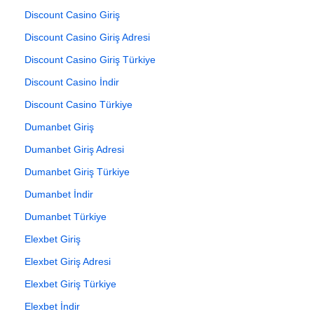
Discount Casino Giriş
Discount Casino Giriş Adresi
Discount Casino Giriş Türkiye
Discount Casino İndir
Discount Casino Türkiye
Dumanbet Giriş
Dumanbet Giriş Adresi
Dumanbet Giriş Türkiye
Dumanbet İndir
Dumanbet Türkiye
Elexbet Giriş
Elexbet Giriş Adresi
Elexbet Giriş Türkiye
Elexbet İndir