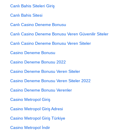
Canlı Bahis Siteleri Giriş
Canlı Bahis Sitesi
Canlı Casino Deneme Bonusu
Canlı Casino Deneme Bonusu Veren Güvenilir Siteler
Canlı Casino Deneme Bonusu Veren Siteler
Casino Deneme Bonusu
Casino Deneme Bonusu 2022
Casino Deneme Bonusu Veren Siteler
Casino Deneme Bonusu Veren Siteler 2022
Casino Deneme Bonusu Verenler
Casino Metropol Giriş
Casino Metropol Giriş Adresi
Casino Metropol Giriş Türkiye
Casino Metropol İndir