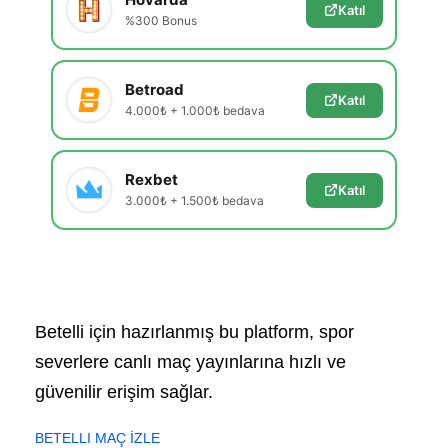
Katıl
%300 Bonus
Betroad
Katıl
4.000₺ + 1.000₺ bedava
Rexbet
Katıl
3.000₺ + 1.500₺ bedava
Betelli için hazırlanmış bu platform, spor
severlere canlı maç yayınlarına hızlı ve
güvenilir erişim sağlar.
BETELLI MAÇ İZLE