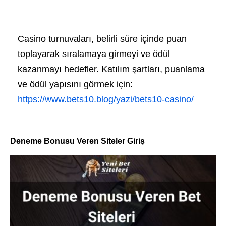
Casino turnuvaları, belirli süre içinde puan
toplayarak sıralamaya girmeyi ve ödül
kazanmayı hedefler. Katılım şartları, puanlama
ve ödül yapısını görmek için:
https://www.bets10.blog/yazi/bets10-casino/
Deneme Bonusu Veren Siteler Giriş