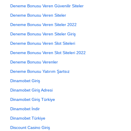
Deneme Bonusu Veren Güvenilir Siteler
Deneme Bonusu Veren Siteler
Deneme Bonusu Veren Siteler 2022
Deneme Bonusu Veren Siteler Giriş
Deneme Bonusu Veren Slot Siteleri
Deneme Bonusu Veren Slot Siteleri 2022
Deneme Bonusu Verenler
Deneme Bonusu Yatırım Şartsız
Dinamobet Giriş
Dinamobet Giriş Adresi
Dinamobet Giriş Türkiye
Dinamobet İndir
Dinamobet Türkiye
Discount Casino Giriş