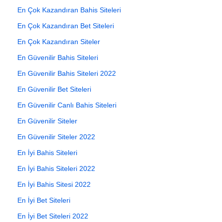
En Çok Kazandıran Bahis Siteleri
En Çok Kazandıran Bet Siteleri
En Çok Kazandıran Siteler
En Güvenilir Bahis Siteleri
En Güvenilir Bahis Siteleri 2022
En Güvenilir Bet Siteleri
En Güvenilir Canlı Bahis Siteleri
En Güvenilir Siteler
En Güvenilir Siteler 2022
En İyi Bahis Siteleri
En İyi Bahis Siteleri 2022
En İyi Bahis Sitesi 2022
En İyi Bet Siteleri
En İyi Bet Siteleri 2022