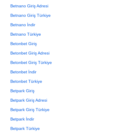
Betnano Giriş Adresi
Betnano Giriş Türkiye
Betnano İndir
Betnano Türkiye
Betonbet Giriş
Betonbet Giriş Adresi
Betonbet Giriş Türkiye
Betonbet İndir
Betonbet Türkiye
Betpark Giriş
Betpark Giriş Adresi
Betpark Giriş Türkiye
Betpark İndir
Betpark Türkiye