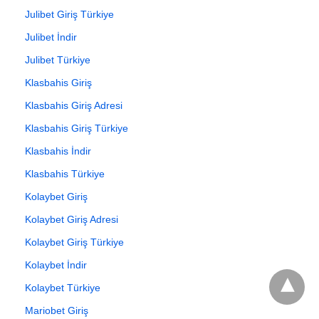
Julibet Giriş Türkiye
Julibet İndir
Julibet Türkiye
Klasbahis Giriş
Klasbahis Giriş Adresi
Klasbahis Giriş Türkiye
Klasbahis İndir
Klasbahis Türkiye
Kolaybet Giriş
Kolaybet Giriş Adresi
Kolaybet Giriş Türkiye
Kolaybet İndir
Kolaybet Türkiye
Mariobet Giriş