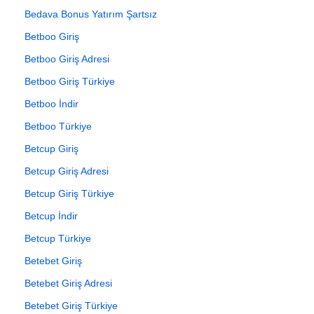
Bedava Bonus Yatırım Şartsız
Betboo Giriş
Betboo Giriş Adresi
Betboo Giriş Türkiye
Betboo İndir
Betboo Türkiye
Betcup Giriş
Betcup Giriş Adresi
Betcup Giriş Türkiye
Betcup İndir
Betcup Türkiye
Betebet Giriş
Betebet Giriş Adresi
Betebet Giriş Türkiye