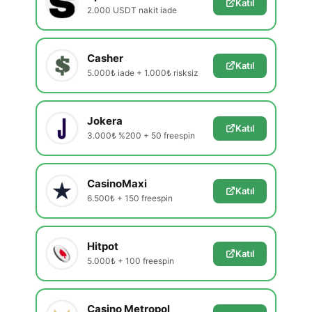
Katıl
2.000 USDT nakit iade
Casher
Katıl
5.000₺ iade + 1.000₺ risksiz
Jokera
Katıl
3.000₺ %200 + 50 freespin
CasinoMaxi
Katıl
6.500₺ + 150 freespin
Hitpot
Katıl
5.000₺ + 100 freespin
Casino Metropol