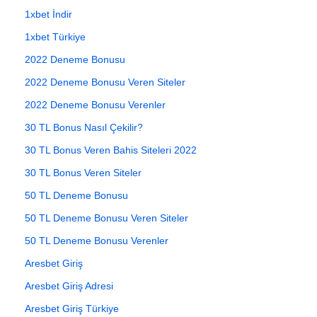
1xbet İndir
1xbet Türkiye
2022 Deneme Bonusu
2022 Deneme Bonusu Veren Siteler
2022 Deneme Bonusu Verenler
30 TL Bonus Nasıl Çekilir?
30 TL Bonus Veren Bahis Siteleri 2022
30 TL Bonus Veren Siteler
50 TL Deneme Bonusu
50 TL Deneme Bonusu Veren Siteler
50 TL Deneme Bonusu Verenler
Aresbet Giriş
Aresbet Giriş Adresi
Aresbet Giriş Türkiye