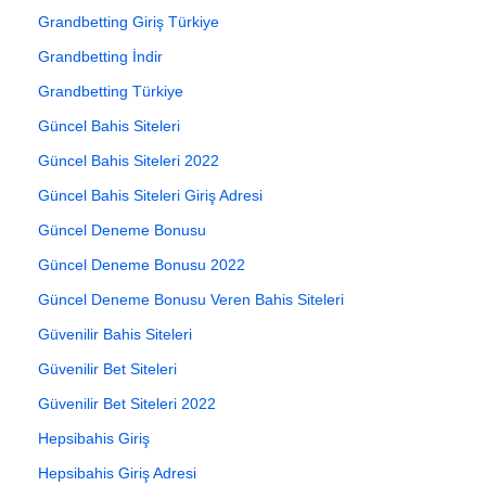
Grandbetting Giriş Türkiye
Grandbetting İndir
Grandbetting Türkiye
Güncel Bahis Siteleri
Güncel Bahis Siteleri 2022
Güncel Bahis Siteleri Giriş Adresi
Güncel Deneme Bonusu
Güncel Deneme Bonusu 2022
Güncel Deneme Bonusu Veren Bahis Siteleri
Güvenilir Bahis Siteleri
Güvenilir Bet Siteleri
Güvenilir Bet Siteleri 2022
Hepsibahis Giriş
Hepsibahis Giriş Adresi