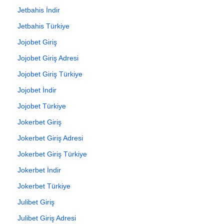
Jetbahis İndir
Jetbahis Türkiye
Jojobet Giriş
Jojobet Giriş Adresi
Jojobet Giriş Türkiye
Jojobet İndir
Jojobet Türkiye
Jokerbet Giriş
Jokerbet Giriş Adresi
Jokerbet Giriş Türkiye
Jokerbet İndir
Jokerbet Türkiye
Julibet Giriş
Julibet Giriş Adresi