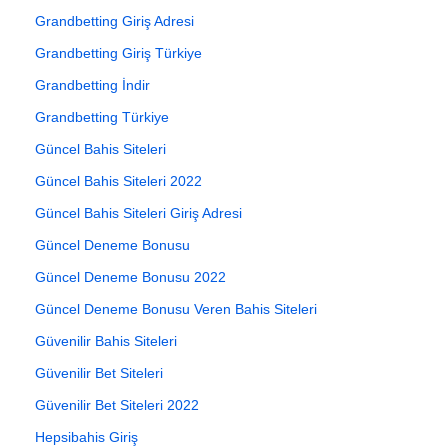
Grandbetting Giriş Adresi
Grandbetting Giriş Türkiye
Grandbetting İndir
Grandbetting Türkiye
Güncel Bahis Siteleri
Güncel Bahis Siteleri 2022
Güncel Bahis Siteleri Giriş Adresi
Güncel Deneme Bonusu
Güncel Deneme Bonusu 2022
Güncel Deneme Bonusu Veren Bahis Siteleri
Güvenilir Bahis Siteleri
Güvenilir Bet Siteleri
Güvenilir Bet Siteleri 2022
Hepsibahis Giriş