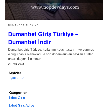
DUMANBET TÜRKIYE
Dumanbet Giriş Türkiye –
Dumanbet İndir
Dumanbet giriş Türkiye; kullanımı kolay tasarımı ve sunmuş
olduğu bahis olanakları ile son dönemlerin en sevilen siteleri
arasında yerini almıştır.…
22 Eylül 2023
Arşivler
Eylül 2023
Kategoriler
1xbet Giriş
1xbet Giriş Adresi