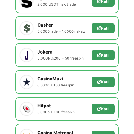
Katıl
2.000 USDT nakit iade
Casher
Katıl
5.000₺ iade + 1.000₺ risksiz
Jokera
Katıl
3.000₺ %200 + 50 freespin
CasinoMaxi
Katıl
6.500₺ + 150 freespin
Hitpot
Katıl
5.000₺ + 100 freespin
Casino Metropol