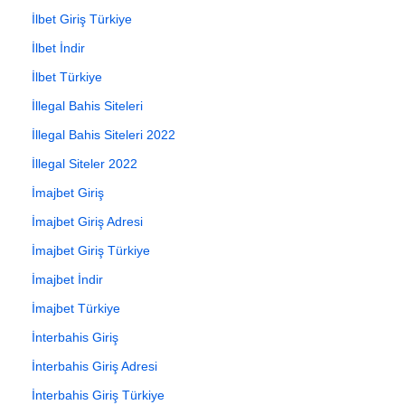
İlbet Giriş Türkiye
İlbet İndir
İlbet Türkiye
İllegal Bahis Siteleri
İllegal Bahis Siteleri 2022
İllegal Siteler 2022
İmajbet Giriş
İmajbet Giriş Adresi
İmajbet Giriş Türkiye
İmajbet İndir
İmajbet Türkiye
İnterbahis Giriş
İnterbahis Giriş Adresi
İnterbahis Giriş Türkiye