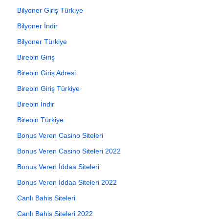
Bilyoner Giriş Türkiye
Bilyoner İndir
Bilyoner Türkiye
Birebin Giriş
Birebin Giriş Adresi
Birebin Giriş Türkiye
Birebin İndir
Birebin Türkiye
Bonus Veren Casino Siteleri
Bonus Veren Casino Siteleri 2022
Bonus Veren İddaa Siteleri
Bonus Veren İddaa Siteleri 2022
Canlı Bahis Siteleri
Canlı Bahis Siteleri 2022