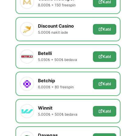
Katıl
8.000₺ + 150 freespin
Discount Casino
Katıl
5.000₺ nakit iade
Betelli
Katıl
5.050₺ + 500₺ bedava
Betchip
Katıl
6.000₺ + 80 freespin
Winnit
Katıl
5.000₺ + 500₺ bedava
Davegas