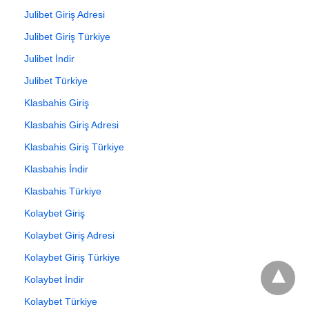
Julibet Giriş Adresi
Julibet Giriş Türkiye
Julibet İndir
Julibet Türkiye
Klasbahis Giriş
Klasbahis Giriş Adresi
Klasbahis Giriş Türkiye
Klasbahis İndir
Klasbahis Türkiye
Kolaybet Giriş
Kolaybet Giriş Adresi
Kolaybet Giriş Türkiye
Kolaybet İndir
Kolaybet Türkiye