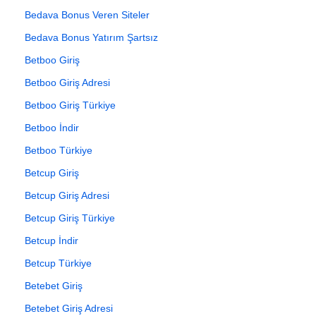
Bedava Bonus Veren Siteler
Bedava Bonus Yatırım Şartsız
Betboo Giriş
Betboo Giriş Adresi
Betboo Giriş Türkiye
Betboo İndir
Betboo Türkiye
Betcup Giriş
Betcup Giriş Adresi
Betcup Giriş Türkiye
Betcup İndir
Betcup Türkiye
Betebet Giriş
Betebet Giriş Adresi