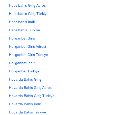
Hepsibahis Giriş Adresi
Hepsibahis Giriş Türkiye
Hepsibahis İndir
Hepsibahis Türkiye
Holiganbet Giriş
Holiganbet Giriş Adresi
Holiganbet Giriş Türkiye
Holiganbet İndir
Holiganbet Türkiye
Hovarda Bahis Giriş
Hovarda Bahis Giriş Adresi
Hovarda Bahis Giriş Türkiye
Hovarda Bahis İndir
Hovarda Bahis Türkiye