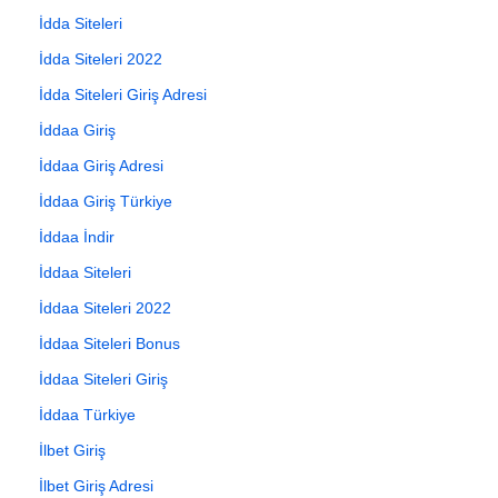
İdda Siteleri
İdda Siteleri 2022
İdda Siteleri Giriş Adresi
İddaa Giriş
İddaa Giriş Adresi
İddaa Giriş Türkiye
İddaa İndir
İddaa Siteleri
İddaa Siteleri 2022
İddaa Siteleri Bonus
İddaa Siteleri Giriş
İddaa Türkiye
İlbet Giriş
İlbet Giriş Adresi