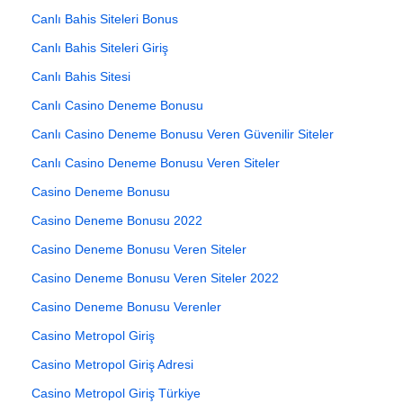
Canlı Bahis Siteleri Bonus
Canlı Bahis Siteleri Giriş
Canlı Bahis Sitesi
Canlı Casino Deneme Bonusu
Canlı Casino Deneme Bonusu Veren Güvenilir Siteler
Canlı Casino Deneme Bonusu Veren Siteler
Casino Deneme Bonusu
Casino Deneme Bonusu 2022
Casino Deneme Bonusu Veren Siteler
Casino Deneme Bonusu Veren Siteler 2022
Casino Deneme Bonusu Verenler
Casino Metropol Giriş
Casino Metropol Giriş Adresi
Casino Metropol Giriş Türkiye