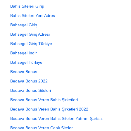
Bahis Siteleri Giriş
Bahis Siteleri Yeni Adres
Bahsegel Giriş
Bahsegel Giriş Adresi
Bahsegel Giriş Türkiye
Bahsegel İndir
Bahsegel Türkiye
Bedava Bonus
Bedava Bonus 2022
Bedava Bonus Siteleri
Bedava Bonus Veren Bahis Şirketleri
Bedava Bonus Veren Bahis Şirketleri 2022
Bedava Bonus Veren Bahis Siteleri Yatırım Şartsız
Bedava Bonus Veren Canlı Siteler