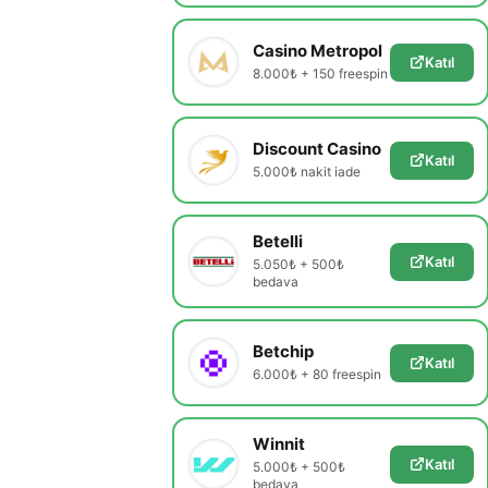
Casino Metropol
Katıl
8.000₺ + 150 freespin
Discount Casino
Katıl
5.000₺ nakit iade
Betelli
Katıl
5.050₺ + 500₺
bedava
Betchip
Katıl
6.000₺ + 80 freespin
Winnit
Katıl
5.000₺ + 500₺
bedava