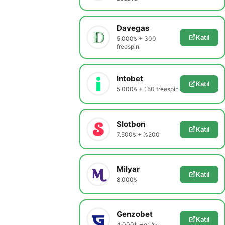
Davegas
Katıl
5.000₺ + 300
freespin
Intobet
Katıl
5.000₺ + 150 freespin
Slotbon
Katıl
7.500₺ + %200
Milyar
Katıl
8.000₺
Genzobet
Katıl
4.000₺ Her Ay