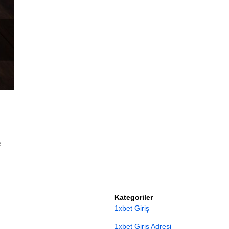
e
Kategoriler
1xbet Giriş
1xbet Giriş Adresi