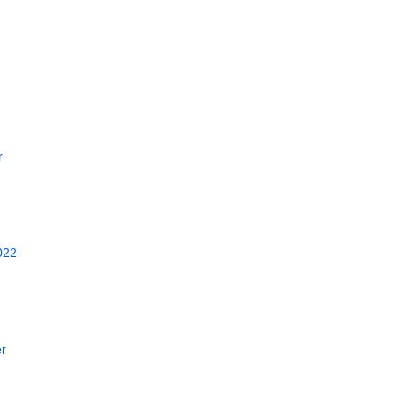
r
022
r