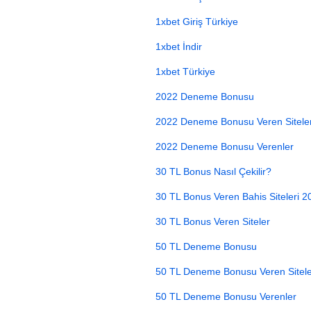
1xbet Giriş Türkiye
1xbet İndir
1xbet Türkiye
2022 Deneme Bonusu
2022 Deneme Bonusu Veren Sitele
2022 Deneme Bonusu Verenler
30 TL Bonus Nasıl Çekilir?
30 TL Bonus Veren Bahis Siteleri 2
30 TL Bonus Veren Siteler
50 TL Deneme Bonusu
50 TL Deneme Bonusu Veren Sitele
50 TL Deneme Bonusu Verenler