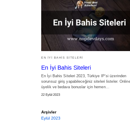
EN İYI BAHIS SITELERI
En İyi Bahis Siteleri
En İyi Bahis Siteleri 2023, Türkiye IP’si üzerinden
sorunsuz giriş yapabileceğiniz siteleri listeler. Onlin
üyelik ve bedava bonuslar için hemen…
22 Eylül 2023
Arşivler
Eylül 2023