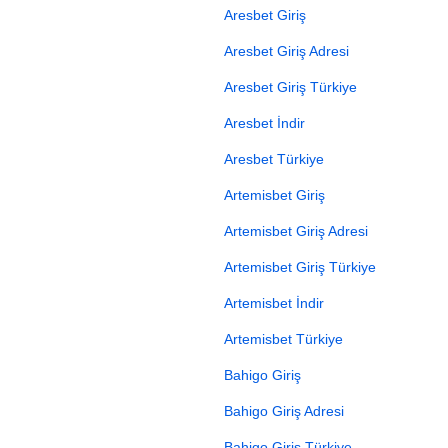
Aresbet Giriş
Aresbet Giriş Adresi
Aresbet Giriş Türkiye
Aresbet İndir
Aresbet Türkiye
Artemisbet Giriş
Artemisbet Giriş Adresi
Artemisbet Giriş Türkiye
Artemisbet İndir
Artemisbet Türkiye
Bahigo Giriş
Bahigo Giriş Adresi
Bahigo Giriş Türkiye