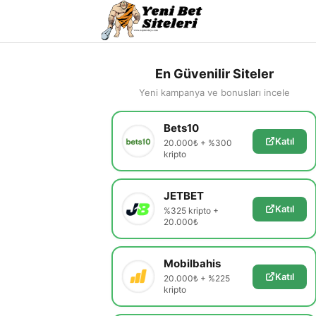
En Güvenilir Siteler
Yeni kampanya ve bonusları incele
Bets10
Katıl
20.000₺ + %300
kripto
JETBET
Katıl
%325 kripto +
20.000₺
Mobilbahis
Katıl
20.000₺ + %225
kripto