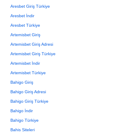
Aresbet Giriş Türkiye
Aresbet İndir
Aresbet Türkiye
Artemisbet Giriş
Artemisbet Giriş Adresi
Artemisbet Giriş Türkiye
Artemisbet İndir
Artemisbet Türkiye
Bahigo Giriş
Bahigo Giriş Adresi
Bahigo Giriş Türkiye
Bahigo İndir
Bahigo Türkiye
Bahis Siteleri