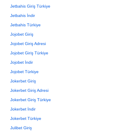
Jetbahis Giriş Türkiye
Jetbahis İndir
Jetbahis Türkiye
Jojobet Giriş
Jojobet Giriş Adresi
Jojobet Giriş Türkiye
Jojobet İndir
Jojobet Türkiye
Jokerbet Giriş
Jokerbet Giriş Adresi
Jokerbet Giriş Türkiye
Jokerbet İndir
Jokerbet Türkiye
Julibet Giriş