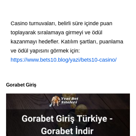
Casino turnuvaları, belirli süre içinde puan
toplayarak sıralamaya girmeyi ve ödül
kazanmayı hedefler. Katılım şartları, puanlama
ve ödül yapısını görmek için:
https://www.bets10.blog/yazi/bets10-casino/
Gorabet Giriş