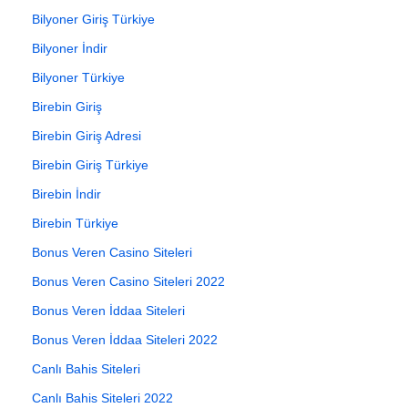
Bilyoner Giriş Türkiye
Bilyoner İndir
Bilyoner Türkiye
Birebin Giriş
Birebin Giriş Adresi
Birebin Giriş Türkiye
Birebin İndir
Birebin Türkiye
Bonus Veren Casino Siteleri
Bonus Veren Casino Siteleri 2022
Bonus Veren İddaa Siteleri
Bonus Veren İddaa Siteleri 2022
Canlı Bahis Siteleri
Canlı Bahis Siteleri 2022