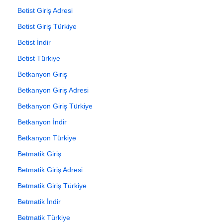
Betist Giriş Adresi
Betist Giriş Türkiye
Betist İndir
Betist Türkiye
Betkanyon Giriş
Betkanyon Giriş Adresi
Betkanyon Giriş Türkiye
Betkanyon İndir
Betkanyon Türkiye
Betmatik Giriş
Betmatik Giriş Adresi
Betmatik Giriş Türkiye
Betmatik İndir
Betmatik Türkiye