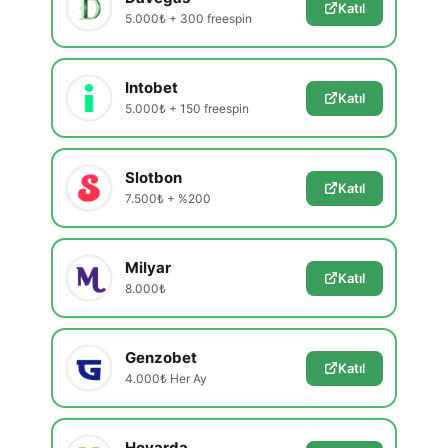
Katıl
5.000₺ + 300 freespin
Intobet
Katıl
5.000₺ + 150 freespin
Slotbon
Katıl
7.500₺ + %200
Milyar
Katıl
8.000₺
Genzobet
Katıl
4.000₺ Her Ay
Hovarda