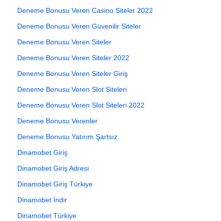
Deneme Bonusu Veren Casino Siteler 2022
Deneme Bonusu Veren Güvenilir Siteler
Deneme Bonusu Veren Siteler
Deneme Bonusu Veren Siteler 2022
Deneme Bonusu Veren Siteler Giriş
Deneme Bonusu Veren Slot Siteleri
Deneme Bonusu Veren Slot Siteleri 2022
Deneme Bonusu Verenler
Deneme Bonusu Yatırım Şartsız
Dinamobet Giriş
Dinamobet Giriş Adresi
Dinamobet Giriş Türkiye
Dinamobet İndir
Dinamobet Türkiye