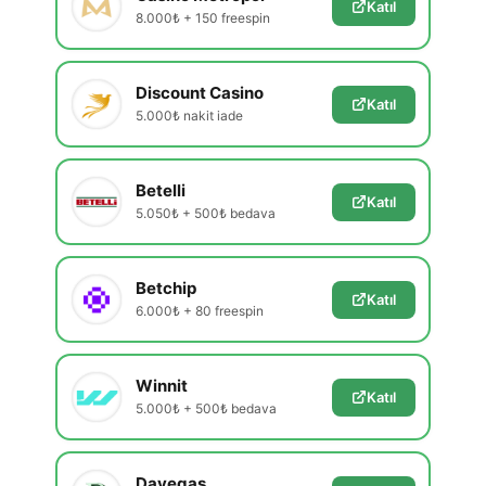
Katıl
8.000₺ + 150 freespin
Discount Casino
Katıl
5.000₺ nakit iade
Betelli
Katıl
5.050₺ + 500₺ bedava
Betchip
Katıl
6.000₺ + 80 freespin
Winnit
Katıl
5.000₺ + 500₺ bedava
Davegas