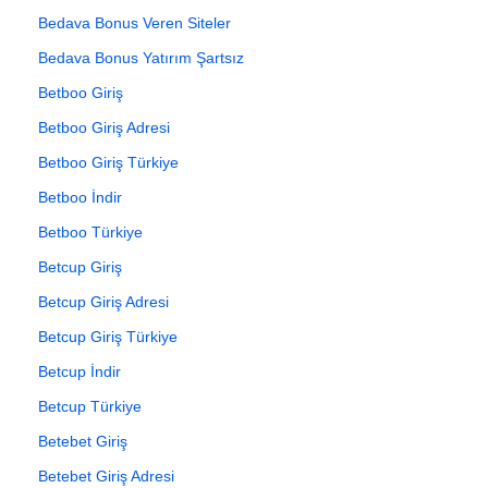
Bedava Bonus Veren Siteler
Bedava Bonus Yatırım Şartsız
Betboo Giriş
Betboo Giriş Adresi
Betboo Giriş Türkiye
Betboo İndir
Betboo Türkiye
Betcup Giriş
Betcup Giriş Adresi
Betcup Giriş Türkiye
Betcup İndir
Betcup Türkiye
Betebet Giriş
Betebet Giriş Adresi