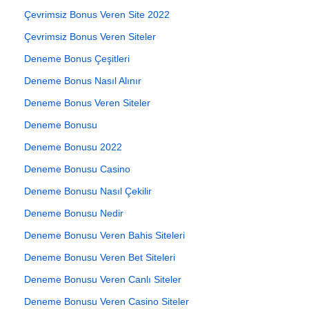
Çevrimsiz Bonus Veren Site 2022
Çevrimsiz Bonus Veren Siteler
Deneme Bonus Çeşitleri
Deneme Bonus Nasıl Alınır
Deneme Bonus Veren Siteler
Deneme Bonusu
Deneme Bonusu 2022
Deneme Bonusu Casino
Deneme Bonusu Nasıl Çekilir
Deneme Bonusu Nedir
Deneme Bonusu Veren Bahis Siteleri
Deneme Bonusu Veren Bet Siteleri
Deneme Bonusu Veren Canlı Siteler
Deneme Bonusu Veren Casino Siteler