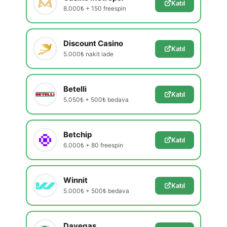
Katıl
8.000₺ + 150 freespin
Discount Casino
Katıl
5.000₺ nakit iade
Betelli
Katıl
5.050₺ + 500₺ bedava
Betchip
Katıl
6.000₺ + 80 freespin
Winnit
Katıl
5.000₺ + 500₺ bedava
Davegas