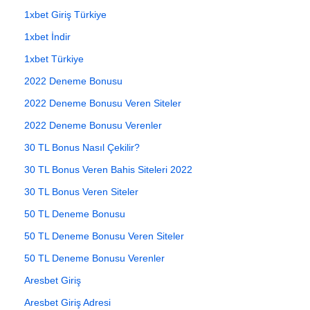
1xbet Giriş Türkiye
1xbet İndir
1xbet Türkiye
2022 Deneme Bonusu
2022 Deneme Bonusu Veren Siteler
2022 Deneme Bonusu Verenler
30 TL Bonus Nasıl Çekilir?
30 TL Bonus Veren Bahis Siteleri 2022
30 TL Bonus Veren Siteler
50 TL Deneme Bonusu
50 TL Deneme Bonusu Veren Siteler
50 TL Deneme Bonusu Verenler
Aresbet Giriş
Aresbet Giriş Adresi