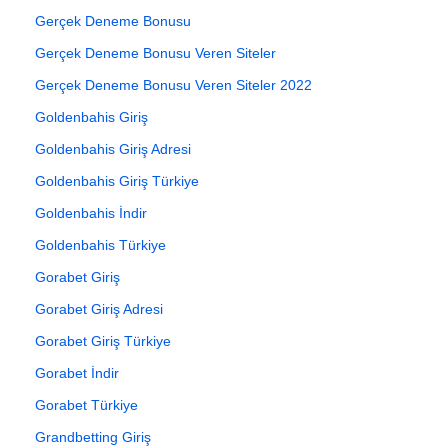
Gerçek Deneme Bonusu
Gerçek Deneme Bonusu Veren Siteler
Gerçek Deneme Bonusu Veren Siteler 2022
Goldenbahis Giriş
Goldenbahis Giriş Adresi
Goldenbahis Giriş Türkiye
Goldenbahis İndir
Goldenbahis Türkiye
Gorabet Giriş
Gorabet Giriş Adresi
Gorabet Giriş Türkiye
Gorabet İndir
Gorabet Türkiye
Grandbetting Giriş