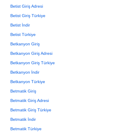
Betist Giriş Adresi
Betist Giriş Türkiye
Betist İndir
Betist Türkiye
Betkanyon Giriş
Betkanyon Giriş Adresi
Betkanyon Giriş Türkiye
Betkanyon İndir
Betkanyon Türkiye
Betmatik Giriş
Betmatik Giriş Adresi
Betmatik Giriş Türkiye
Betmatik İndir
Betmatik Türkiye