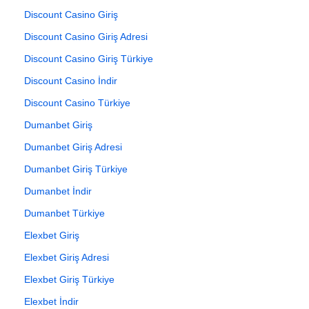
Discount Casino Giriş
Discount Casino Giriş Adresi
Discount Casino Giriş Türkiye
Discount Casino İndir
Discount Casino Türkiye
Dumanbet Giriş
Dumanbet Giriş Adresi
Dumanbet Giriş Türkiye
Dumanbet İndir
Dumanbet Türkiye
Elexbet Giriş
Elexbet Giriş Adresi
Elexbet Giriş Türkiye
Elexbet İndir