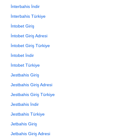
İnterbahis İndir
İnterbahis Türkiye
İntobet Giriş
İntobet Giriş Adresi
İntobet Giriş Türkiye
İntobet İndir
İntobet Türkiye
Jestbahis Giriş
Jestbahis Giriş Adresi
Jestbahis Giriş Türkiye
Jestbahis İndir
Jestbahis Türkiye
Jetbahis Giriş
Jetbahis Giriş Adresi