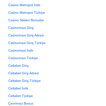
Casino Metropol İndir
Casino Metropol Türkiye
Casino Siteleri Bonuslar
Casinomaxi Giriş
Casinomaxi Giriş Adresi
Casinomaxi Giriş Türkiye
Casinomaxi İndir
Casinomaxi Türkiye
Celtabet Giriş
Celtabet Giriş Adresi
Celtabet Giriş Türkiye
Celtabet İndir
Celtabet Türkiye
Çevrimsiz Bonus