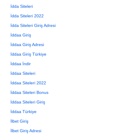
İdda Siteleri
İdda Siteleri 2022
İdda Siteleri Giriş Adresi
İddaa Giriş
İddaa Giriş Adresi
İddaa Giriş Türkiye
İddaa İndir
İddaa Siteleri
İddaa Siteleri 2022
İddaa Siteleri Bonus
İddaa Siteleri Giriş
İddaa Türkiye
İlbet Giriş
İlbet Giriş Adresi