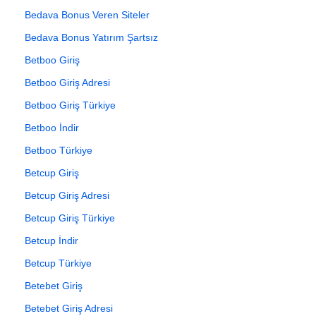
Bedava Bonus Veren Siteler
Bedava Bonus Yatırım Şartsız
Betboo Giriş
Betboo Giriş Adresi
Betboo Giriş Türkiye
Betboo İndir
Betboo Türkiye
Betcup Giriş
Betcup Giriş Adresi
Betcup Giriş Türkiye
Betcup İndir
Betcup Türkiye
Betebet Giriş
Betebet Giriş Adresi