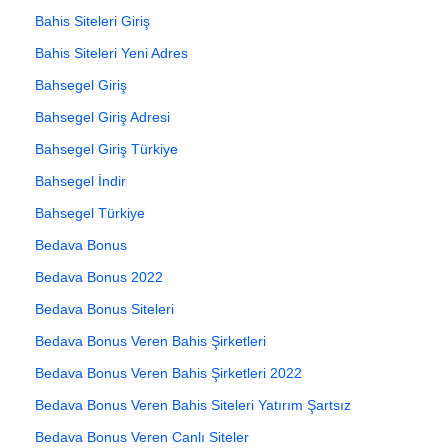
Bahis Siteleri Giriş
Bahis Siteleri Yeni Adres
Bahsegel Giriş
Bahsegel Giriş Adresi
Bahsegel Giriş Türkiye
Bahsegel İndir
Bahsegel Türkiye
Bedava Bonus
Bedava Bonus 2022
Bedava Bonus Siteleri
Bedava Bonus Veren Bahis Şirketleri
Bedava Bonus Veren Bahis Şirketleri 2022
Bedava Bonus Veren Bahis Siteleri Yatırım Şartsız
Bedava Bonus Veren Canlı Siteler