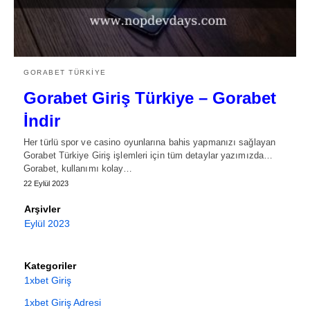
GORABET TÜRKIYE
Gorabet Giriş Türkiye – Gorabet
İndir
Her türlü spor ve casino oyunlarına bahis yapmanızı sağlayan
Gorabet Türkiye Giriş işlemleri için tüm detaylar yazımızda…
Gorabet, kullanımı kolay…
22 Eylül 2023
Arşivler
Eylül 2023
Kategoriler
1xbet Giriş
1xbet Giriş Adresi