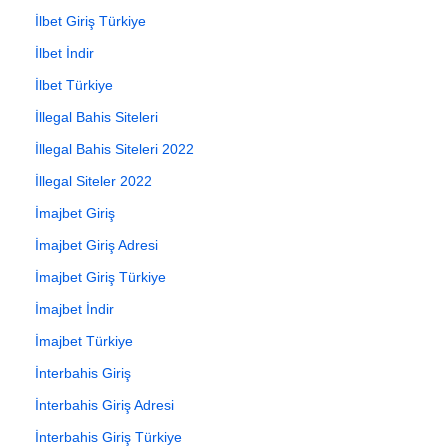
İlbet Giriş Türkiye
İlbet İndir
İlbet Türkiye
İllegal Bahis Siteleri
İllegal Bahis Siteleri 2022
İllegal Siteler 2022
İmajbet Giriş
İmajbet Giriş Adresi
İmajbet Giriş Türkiye
İmajbet İndir
İmajbet Türkiye
İnterbahis Giriş
İnterbahis Giriş Adresi
İnterbahis Giriş Türkiye