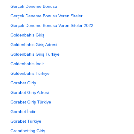
Gerçek Deneme Bonusu
Gerçek Deneme Bonusu Veren Siteler
Gerçek Deneme Bonusu Veren Siteler 2022
Goldenbahis Giriş
Goldenbahis Giriş Adresi
Goldenbahis Giriş Türkiye
Goldenbahis İndir
Goldenbahis Türkiye
Gorabet Giriş
Gorabet Giriş Adresi
Gorabet Giriş Türkiye
Gorabet İndir
Gorabet Türkiye
Grandbetting Giriş