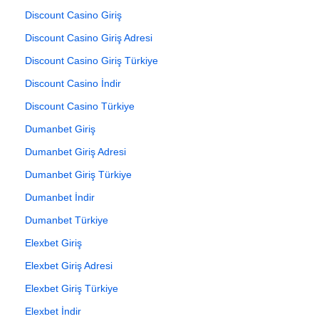
Discount Casino Giriş
Discount Casino Giriş Adresi
Discount Casino Giriş Türkiye
Discount Casino İndir
Discount Casino Türkiye
Dumanbet Giriş
Dumanbet Giriş Adresi
Dumanbet Giriş Türkiye
Dumanbet İndir
Dumanbet Türkiye
Elexbet Giriş
Elexbet Giriş Adresi
Elexbet Giriş Türkiye
Elexbet İndir