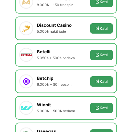
Katıl
8.000₺ + 150 freespin
Discount Casino
Katıl
5.000₺ nakit iade
Betelli
Katıl
5.050₺ + 500₺ bedava
Betchip
Katıl
6.000₺ + 80 freespin
Winnit
Katıl
5.000₺ + 500₺ bedava
Davegas