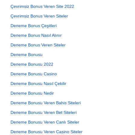
Çevrimsiz Bonus Veren Site 2022
Çevrimsiz Bonus Veren Siteler
Deneme Bonus Çeşitleri
Deneme Bonus Nasıl Alınır
Deneme Bonus Veren Siteler
Deneme Bonusu
Deneme Bonusu 2022
Deneme Bonusu Casino
Deneme Bonusu Nasıl Çekilir
Deneme Bonusu Nedir
Deneme Bonusu Veren Bahis Siteleri
Deneme Bonusu Veren Bet Siteleri
Deneme Bonusu Veren Canlı Siteler
Deneme Bonusu Veren Casino Siteler