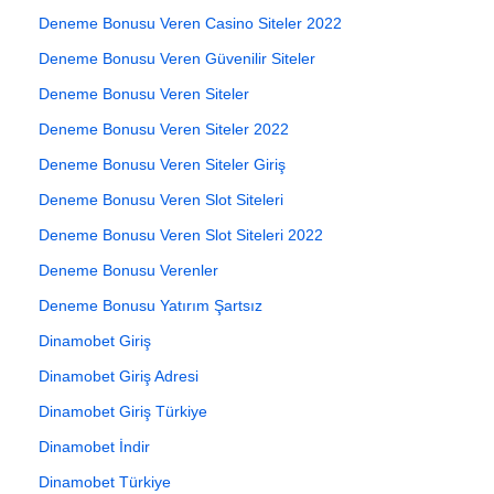
Deneme Bonusu Veren Casino Siteler 2022
Deneme Bonusu Veren Güvenilir Siteler
Deneme Bonusu Veren Siteler
Deneme Bonusu Veren Siteler 2022
Deneme Bonusu Veren Siteler Giriş
Deneme Bonusu Veren Slot Siteleri
Deneme Bonusu Veren Slot Siteleri 2022
Deneme Bonusu Verenler
Deneme Bonusu Yatırım Şartsız
Dinamobet Giriş
Dinamobet Giriş Adresi
Dinamobet Giriş Türkiye
Dinamobet İndir
Dinamobet Türkiye