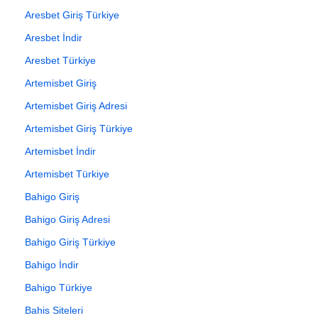
Aresbet Giriş Türkiye
Aresbet İndir
Aresbet Türkiye
Artemisbet Giriş
Artemisbet Giriş Adresi
Artemisbet Giriş Türkiye
Artemisbet İndir
Artemisbet Türkiye
Bahigo Giriş
Bahigo Giriş Adresi
Bahigo Giriş Türkiye
Bahigo İndir
Bahigo Türkiye
Bahis Siteleri