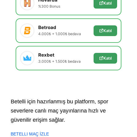
Katıl
%300 Bonus
Betroad
Katıl
4.000₺ + 1.000₺ bedava
Rexbet
Katıl
3.000₺ + 1.500₺ bedava
Betelli için hazırlanmış bu platform, spor
severlere canlı maç yayınlarına hızlı ve
güvenilir erişim sağlar.
BETELLI MAÇ İZLE