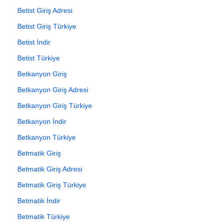
Betist Giriş Adresi
Betist Giriş Türkiye
Betist İndir
Betist Türkiye
Betkanyon Giriş
Betkanyon Giriş Adresi
Betkanyon Giriş Türkiye
Betkanyon İndir
Betkanyon Türkiye
Betmatik Giriş
Betmatik Giriş Adresi
Betmatik Giriş Türkiye
Betmatik İndir
Betmatik Türkiye