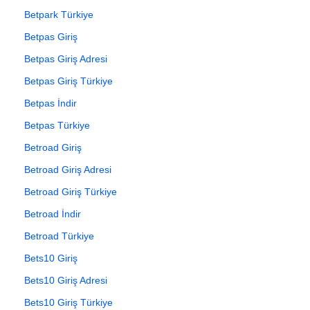
Betpark Türkiye
Betpas Giriş
Betpas Giriş Adresi
Betpas Giriş Türkiye
Betpas İndir
Betpas Türkiye
Betroad Giriş
Betroad Giriş Adresi
Betroad Giriş Türkiye
Betroad İndir
Betroad Türkiye
Bets10 Giriş
Bets10 Giriş Adresi
Bets10 Giriş Türkiye