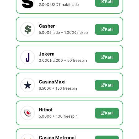
Katıl
2.000 USDT nakit iade
Casher
Katıl
5.000₺ iade + 1.000₺ risksiz
Jokera
Katıl
3.000₺ %200 + 50 freespin
CasinoMaxi
Katıl
6.500₺ + 150 freespin
Hitpot
Katıl
5.000₺ + 100 freespin
Casino Metropol