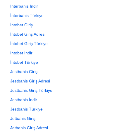
İnterbahis İndir
İnterbahis Türkiye
İntobet Giriş
İntobet Giriş Adresi
İntobet Giriş Türkiye
İntobet İndir
İntobet Türkiye
Jestbahis Giriş
Jestbahis Giriş Adresi
Jestbahis Giriş Türkiye
Jestbahis İndir
Jestbahis Türkiye
Jetbahis Giriş
Jetbahis Giriş Adresi