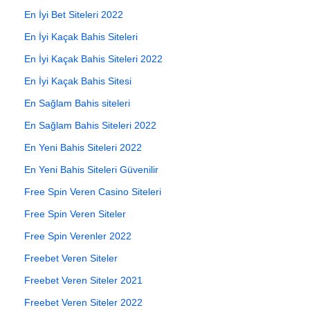
En İyi Bet Siteleri 2022
En İyi Kaçak Bahis Siteleri
En İyi Kaçak Bahis Siteleri 2022
En İyi Kaçak Bahis Sitesi
En Sağlam Bahis siteleri
En Sağlam Bahis Siteleri 2022
En Yeni Bahis Siteleri 2022
En Yeni Bahis Siteleri Güvenilir
Free Spin Veren Casino Siteleri
Free Spin Veren Siteler
Free Spin Verenler 2022
Freebet Veren Siteler
Freebet Veren Siteler 2021
Freebet Veren Siteler 2022