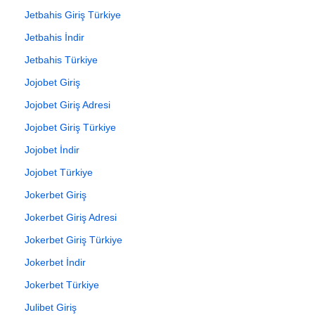
Jetbahis Giriş Türkiye
Jetbahis İndir
Jetbahis Türkiye
Jojobet Giriş
Jojobet Giriş Adresi
Jojobet Giriş Türkiye
Jojobet İndir
Jojobet Türkiye
Jokerbet Giriş
Jokerbet Giriş Adresi
Jokerbet Giriş Türkiye
Jokerbet İndir
Jokerbet Türkiye
Julibet Giriş