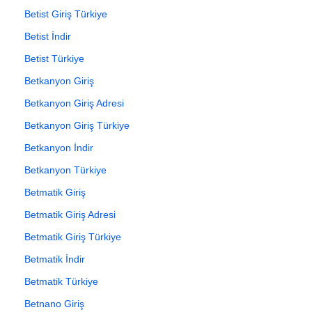
Betist Giriş Türkiye
Betist İndir
Betist Türkiye
Betkanyon Giriş
Betkanyon Giriş Adresi
Betkanyon Giriş Türkiye
Betkanyon İndir
Betkanyon Türkiye
Betmatik Giriş
Betmatik Giriş Adresi
Betmatik Giriş Türkiye
Betmatik İndir
Betmatik Türkiye
Betnano Giriş