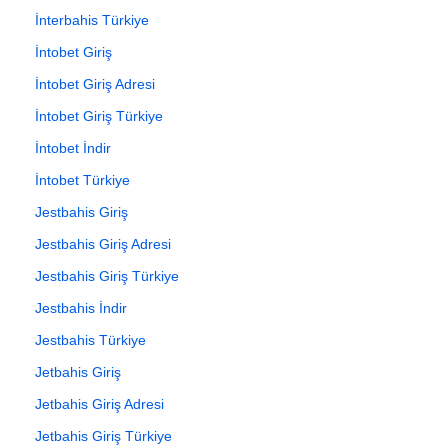
İnterbahis Türkiye
İntobet Giriş
İntobet Giriş Adresi
İntobet Giriş Türkiye
İntobet İndir
İntobet Türkiye
Jestbahis Giriş
Jestbahis Giriş Adresi
Jestbahis Giriş Türkiye
Jestbahis İndir
Jestbahis Türkiye
Jetbahis Giriş
Jetbahis Giriş Adresi
Jetbahis Giriş Türkiye