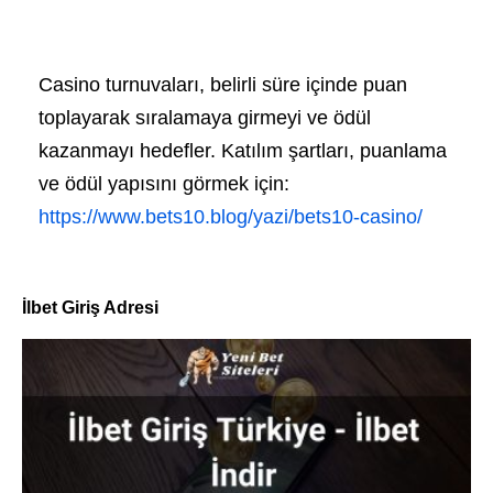
Casino turnuvaları, belirli süre içinde puan
toplayarak sıralamaya girmeyi ve ödül
kazanmayı hedefler. Katılım şartları, puanlama
ve ödül yapısını görmek için:
https://www.bets10.blog/yazi/bets10-casino/
İlbet Giriş Adresi