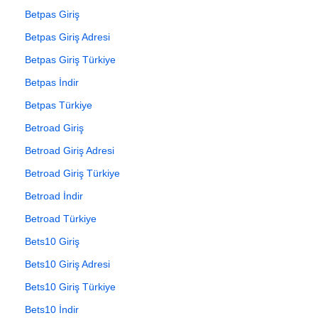
Betpas Giriş
Betpas Giriş Adresi
Betpas Giriş Türkiye
Betpas İndir
Betpas Türkiye
Betroad Giriş
Betroad Giriş Adresi
Betroad Giriş Türkiye
Betroad İndir
Betroad Türkiye
Bets10 Giriş
Bets10 Giriş Adresi
Bets10 Giriş Türkiye
Bets10 İndir