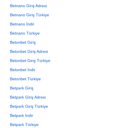
Betnano Giriş Adresi
Betnano Giriş Türkiye
Betnano İndir
Betnano Türkiye
Betonbet Giriş
Betonbet Giriş Adresi
Betonbet Giriş Türkiye
Betonbet İndir
Betonbet Türkiye
Betpark Giriş
Betpark Giriş Adresi
Betpark Giriş Türkiye
Betpark İndir
Betpark Türkiye