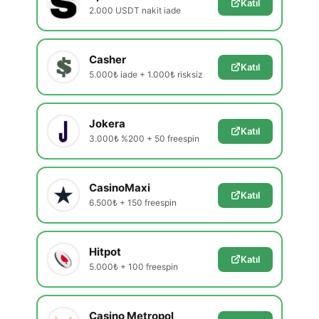
Katıl
2.000 USDT nakit iade
Casher
Katıl
5.000₺ iade + 1.000₺ risksiz
Jokera
Katıl
3.000₺ %200 + 50 freespin
CasinoMaxi
Katıl
6.500₺ + 150 freespin
Hitpot
Katıl
5.000₺ + 100 freespin
Casino Metropol