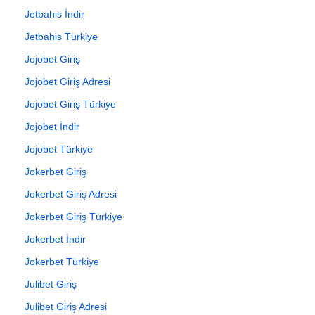
Jetbahis İndir
Jetbahis Türkiye
Jojobet Giriş
Jojobet Giriş Adresi
Jojobet Giriş Türkiye
Jojobet İndir
Jojobet Türkiye
Jokerbet Giriş
Jokerbet Giriş Adresi
Jokerbet Giriş Türkiye
Jokerbet İndir
Jokerbet Türkiye
Julibet Giriş
Julibet Giriş Adresi