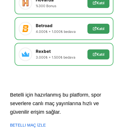
Katıl
%300 Bonus
Betroad
Katıl
4.000₺ + 1.000₺ bedava
Rexbet
Katıl
3.000₺ + 1.500₺ bedava
Betelli için hazırlanmış bu platform, spor
severlere canlı maç yayınlarına hızlı ve
güvenilir erişim sağlar.
BETELLI MAÇ İZLE