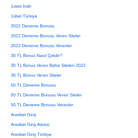
1xbet İndir
1xbet Türkiye
2022 Deneme Bonusu
2022 Deneme Bonusu Veren Siteler
2022 Deneme Bonusu Verenler
30 TL Bonus Nasıl Çekilir?
30 TL Bonus Veren Bahis Siteleri 2022
30 TL Bonus Veren Siteler
50 TL Deneme Bonusu
50 TL Deneme Bonusu Veren Siteler
50 TL Deneme Bonusu Verenler
Aresbet Giriş
Aresbet Giriş Adresi
Aresbet Giriş Türkiye