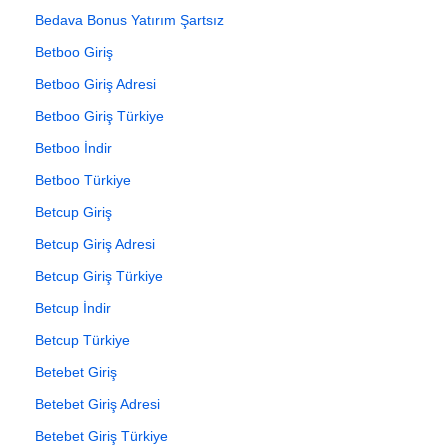
Bedava Bonus Yatırım Şartsız
Betboo Giriş
Betboo Giriş Adresi
Betboo Giriş Türkiye
Betboo İndir
Betboo Türkiye
Betcup Giriş
Betcup Giriş Adresi
Betcup Giriş Türkiye
Betcup İndir
Betcup Türkiye
Betebet Giriş
Betebet Giriş Adresi
Betebet Giriş Türkiye