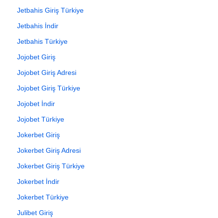
Jetbahis Giriş Türkiye
Jetbahis İndir
Jetbahis Türkiye
Jojobet Giriş
Jojobet Giriş Adresi
Jojobet Giriş Türkiye
Jojobet İndir
Jojobet Türkiye
Jokerbet Giriş
Jokerbet Giriş Adresi
Jokerbet Giriş Türkiye
Jokerbet İndir
Jokerbet Türkiye
Julibet Giriş