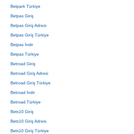
Betpark Türkiye
Betpas Giriş
Betpas Giriş Adresi
Betpas Giriş Türkiye
Betpas İndir
Betpas Türkiye
Betroad Giriş
Betroad Giriş Adresi
Betroad Giriş Türkiye
Betroad İndir
Betroad Türkiye
Bets10 Giriş
Bets10 Giriş Adresi
Bets10 Giriş Türkiye