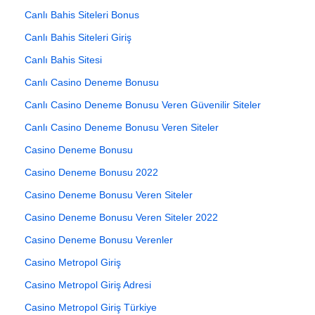
Canlı Bahis Siteleri Bonus
Canlı Bahis Siteleri Giriş
Canlı Bahis Sitesi
Canlı Casino Deneme Bonusu
Canlı Casino Deneme Bonusu Veren Güvenilir Siteler
Canlı Casino Deneme Bonusu Veren Siteler
Casino Deneme Bonusu
Casino Deneme Bonusu 2022
Casino Deneme Bonusu Veren Siteler
Casino Deneme Bonusu Veren Siteler 2022
Casino Deneme Bonusu Verenler
Casino Metropol Giriş
Casino Metropol Giriş Adresi
Casino Metropol Giriş Türkiye