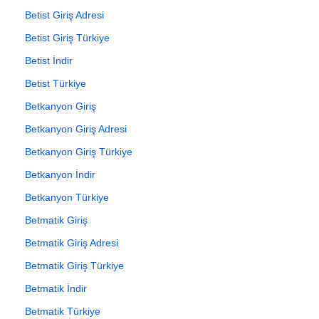
Betist Giriş Adresi
Betist Giriş Türkiye
Betist İndir
Betist Türkiye
Betkanyon Giriş
Betkanyon Giriş Adresi
Betkanyon Giriş Türkiye
Betkanyon İndir
Betkanyon Türkiye
Betmatik Giriş
Betmatik Giriş Adresi
Betmatik Giriş Türkiye
Betmatik İndir
Betmatik Türkiye