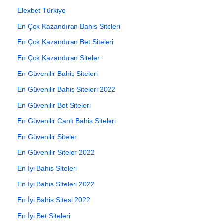
Elexbet Türkiye
En Çok Kazandıran Bahis Siteleri
En Çok Kazandıran Bet Siteleri
En Çok Kazandıran Siteler
En Güvenilir Bahis Siteleri
En Güvenilir Bahis Siteleri 2022
En Güvenilir Bet Siteleri
En Güvenilir Canlı Bahis Siteleri
En Güvenilir Siteler
En Güvenilir Siteler 2022
En İyi Bahis Siteleri
En İyi Bahis Siteleri 2022
En İyi Bahis Sitesi 2022
En İyi Bet Siteleri