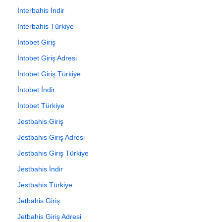
İnterbahis İndir
İnterbahis Türkiye
İntobet Giriş
İntobet Giriş Adresi
İntobet Giriş Türkiye
İntobet İndir
İntobet Türkiye
Jestbahis Giriş
Jestbahis Giriş Adresi
Jestbahis Giriş Türkiye
Jestbahis İndir
Jestbahis Türkiye
Jetbahis Giriş
Jetbahis Giriş Adresi