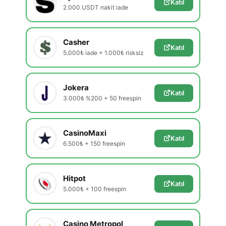
Katıl
2.000 USDT nakit iade
Casher
Katıl
5.000₺ iade + 1.000₺ risksiz
Jokera
Katıl
3.000₺ %200 + 50 freespin
CasinoMaxi
Katıl
6.500₺ + 150 freespin
Hitpot
Katıl
5.000₺ + 100 freespin
Casino Metropol