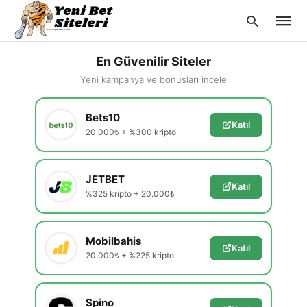
En Güvenilir Siteler
Yeni kampanya ve bonusları incele
Type
Bets10
your
Katıl
searc
20.000₺ + %300 kripto
query
and
hit
enter:
JETBET
Katıl
%325 kripto + 20.000₺
Mobilbahis
Katıl
20.000₺ + %225 kripto
Spino