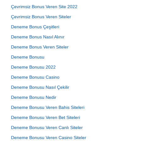
Çevrimsiz Bonus Veren Site 2022
Çevrimsiz Bonus Veren Siteler
Deneme Bonus Çeşitleri
Deneme Bonus Nasıl Alınır
Deneme Bonus Veren Siteler
Deneme Bonusu
Deneme Bonusu 2022
Deneme Bonusu Casino
Deneme Bonusu Nasıl Çekilir
Deneme Bonusu Nedir
Deneme Bonusu Veren Bahis Siteleri
Deneme Bonusu Veren Bet Siteleri
Deneme Bonusu Veren Canlı Siteler
Deneme Bonusu Veren Casino Siteler