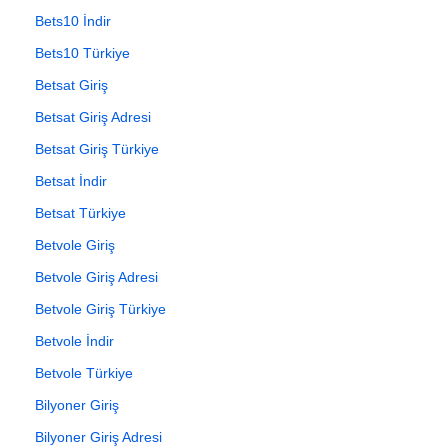
Bets10 İndir
Bets10 Türkiye
Betsat Giriş
Betsat Giriş Adresi
Betsat Giriş Türkiye
Betsat İndir
Betsat Türkiye
Betvole Giriş
Betvole Giriş Adresi
Betvole Giriş Türkiye
Betvole İndir
Betvole Türkiye
Bilyoner Giriş
Bilyoner Giriş Adresi