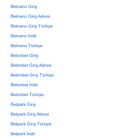
Betnano Giriş
Betnano Giriş Adresi
Betnano Giriş Türkiye
Betnano İndir
Betnano Türkiye
Betonbet Giriş
Betonbet Giriş Adresi
Betonbet Giriş Türkiye
Betonbet İndir
Betonbet Türkiye
Betpark Giriş
Betpark Giriş Adresi
Betpark Giriş Türkiye
Betpark İndir