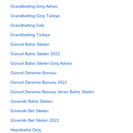
Grandbetting Giriş Adresi
Grandbetting Giriş Türkiye
Grandbetting İndir
Grandbetting Türkiye
Güncel Bahis Siteleri
Güncel Bahis Siteleri 2022
Güncel Bahis Siteleri Giriş Adresi
Güncel Deneme Bonusu
Güncel Deneme Bonusu 2022
Güncel Deneme Bonusu Veren Bahis Siteleri
Güvenilir Bahis Siteleri
Güvenilir Bet Siteleri
Güvenilir Bet Siteleri 2022
Hepsibahis Giriş