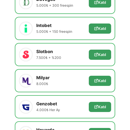
Katıl
5.000₺ + 300 freespin
Intobet
Katıl
5.000₺ + 150 freespin
Slotbon
Katıl
7.500₺ + %200
Milyar
Katıl
8.000₺
Genzobet
Katıl
4.000₺ Her Ay
Hovarda