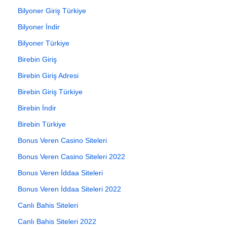
Bilyoner Giriş Türkiye
Bilyoner İndir
Bilyoner Türkiye
Birebin Giriş
Birebin Giriş Adresi
Birebin Giriş Türkiye
Birebin İndir
Birebin Türkiye
Bonus Veren Casino Siteleri
Bonus Veren Casino Siteleri 2022
Bonus Veren İddaa Siteleri
Bonus Veren İddaa Siteleri 2022
Canlı Bahis Siteleri
Canlı Bahis Siteleri 2022