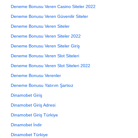
Deneme Bonusu Veren Casino Siteler 2022
Deneme Bonusu Veren Güvenilir Siteler
Deneme Bonusu Veren Siteler
Deneme Bonusu Veren Siteler 2022
Deneme Bonusu Veren Siteler Giriş
Deneme Bonusu Veren Slot Siteleri
Deneme Bonusu Veren Slot Siteleri 2022
Deneme Bonusu Verenler
Deneme Bonusu Yatırım Şartsız
Dinamobet Giriş
Dinamobet Giriş Adresi
Dinamobet Giriş Türkiye
Dinamobet İndir
Dinamobet Türkiye