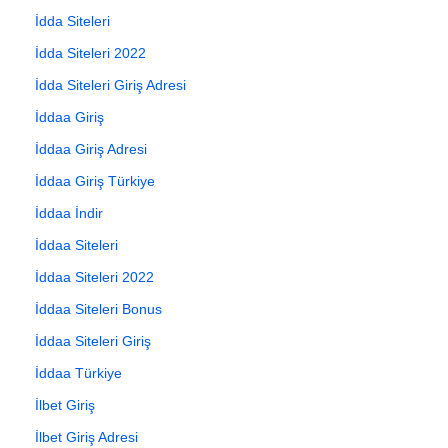
İdda Siteleri
İdda Siteleri 2022
İdda Siteleri Giriş Adresi
İddaa Giriş
İddaa Giriş Adresi
İddaa Giriş Türkiye
İddaa İndir
İddaa Siteleri
İddaa Siteleri 2022
İddaa Siteleri Bonus
İddaa Siteleri Giriş
İddaa Türkiye
İlbet Giriş
İlbet Giriş Adresi