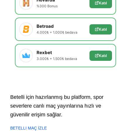
Katıl
%300 Bonus
Betroad
Katıl
4.000₺ + 1.000₺ bedava
Rexbet
Katıl
3.000₺ + 1.500₺ bedava
Betelli için hazırlanmış bu platform, spor
severlere canlı maç yayınlarına hızlı ve
güvenilir erişim sağlar.
BETELLI MAÇ İZLE