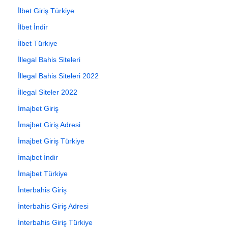
İlbet Giriş Türkiye
İlbet İndir
İlbet Türkiye
İllegal Bahis Siteleri
İllegal Bahis Siteleri 2022
İllegal Siteler 2022
İmajbet Giriş
İmajbet Giriş Adresi
İmajbet Giriş Türkiye
İmajbet İndir
İmajbet Türkiye
İnterbahis Giriş
İnterbahis Giriş Adresi
İnterbahis Giriş Türkiye