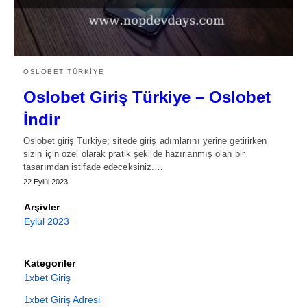
OSLOBET TÜRKIYE
Oslobet Giriş Türkiye – Oslobet
İndir
Oslobet giriş Türkiye; sitede giriş adımlarını yerine getirirken
sizin için özel olarak pratik şekilde hazırlanmış olan bir
tasarımdan istifade edeceksiniz.…
22 Eylül 2023
Arşivler
Eylül 2023
Kategoriler
1xbet Giriş
1xbet Giriş Adresi