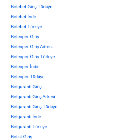
Betebet Giriş Türkiye
Betebet İndir
Betebet Türkiye
Betexper Giriş
Betexper Giriş Adresi
Betexper Giriş Türkiye
Betexper İndir
Betexper Türkiye
Betgaranti Giriş
Betgaranti Giriş Adresi
Betgaranti Giriş Türkiye
Betgaranti İndir
Betgaranti Türkiye
Betist Giriş