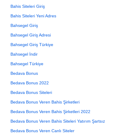
Bahis Siteleri Giriş
Bahis Siteleri Yeni Adres
Bahsegel Giriş
Bahsegel Giriş Adresi
Bahsegel Giriş Türkiye
Bahsegel İndir
Bahsegel Türkiye
Bedava Bonus
Bedava Bonus 2022
Bedava Bonus Siteleri
Bedava Bonus Veren Bahis Şirketleri
Bedava Bonus Veren Bahis Şirketleri 2022
Bedava Bonus Veren Bahis Siteleri Yatırım Şartsız
Bedava Bonus Veren Canlı Siteler