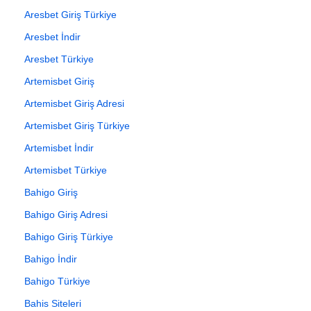
Aresbet Giriş Türkiye
Aresbet İndir
Aresbet Türkiye
Artemisbet Giriş
Artemisbet Giriş Adresi
Artemisbet Giriş Türkiye
Artemisbet İndir
Artemisbet Türkiye
Bahigo Giriş
Bahigo Giriş Adresi
Bahigo Giriş Türkiye
Bahigo İndir
Bahigo Türkiye
Bahis Siteleri