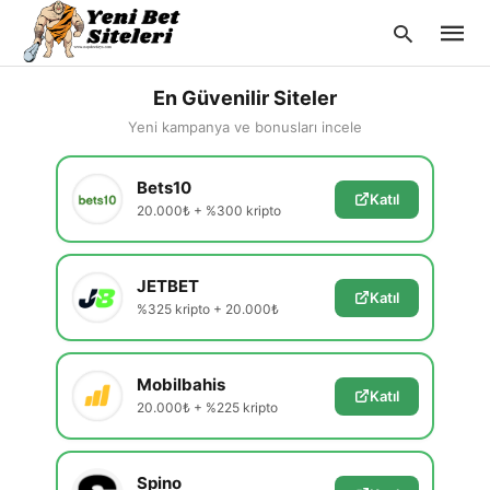
En Güvenilir Siteler
Yeni kampanya ve bonusları incele
Type
Bets10
your
Katıl
searc
20.000₺ + %300 kripto
query
and
hit
enter:
JETBET
Katıl
%325 kripto + 20.000₺
Mobilbahis
Katıl
20.000₺ + %225 kripto
Spino