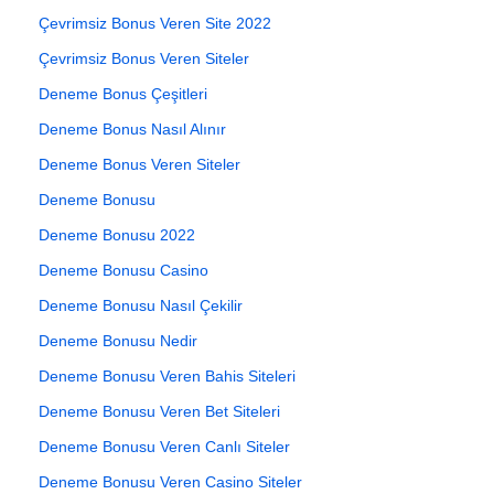
Çevrimsiz Bonus Veren Site 2022
Çevrimsiz Bonus Veren Siteler
Deneme Bonus Çeşitleri
Deneme Bonus Nasıl Alınır
Deneme Bonus Veren Siteler
Deneme Bonusu
Deneme Bonusu 2022
Deneme Bonusu Casino
Deneme Bonusu Nasıl Çekilir
Deneme Bonusu Nedir
Deneme Bonusu Veren Bahis Siteleri
Deneme Bonusu Veren Bet Siteleri
Deneme Bonusu Veren Canlı Siteler
Deneme Bonusu Veren Casino Siteler