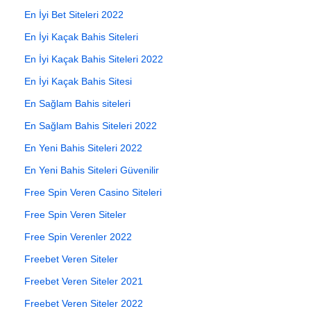
En İyi Bet Siteleri 2022
En İyi Kaçak Bahis Siteleri
En İyi Kaçak Bahis Siteleri 2022
En İyi Kaçak Bahis Sitesi
En Sağlam Bahis siteleri
En Sağlam Bahis Siteleri 2022
En Yeni Bahis Siteleri 2022
En Yeni Bahis Siteleri Güvenilir
Free Spin Veren Casino Siteleri
Free Spin Veren Siteler
Free Spin Verenler 2022
Freebet Veren Siteler
Freebet Veren Siteler 2021
Freebet Veren Siteler 2022