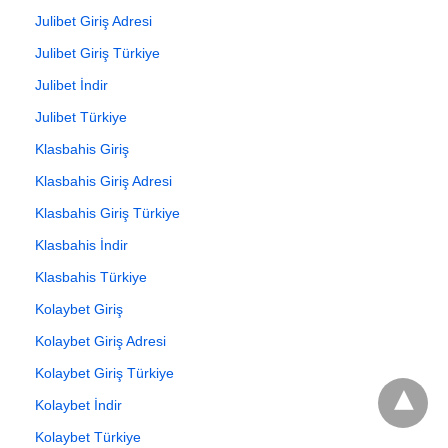
Julibet Giriş Adresi
Julibet Giriş Türkiye
Julibet İndir
Julibet Türkiye
Klasbahis Giriş
Klasbahis Giriş Adresi
Klasbahis Giriş Türkiye
Klasbahis İndir
Klasbahis Türkiye
Kolaybet Giriş
Kolaybet Giriş Adresi
Kolaybet Giriş Türkiye
Kolaybet İndir
Kolaybet Türkiye