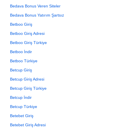
Bedava Bonus Veren Siteler
Bedava Bonus Yatırım Şartsız
Betboo Giriş
Betboo Giriş Adresi
Betboo Giriş Türkiye
Betboo İndir
Betboo Türkiye
Betcup Giriş
Betcup Giriş Adresi
Betcup Giriş Türkiye
Betcup İndir
Betcup Türkiye
Betebet Giriş
Betebet Giriş Adresi