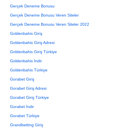
Gerçek Deneme Bonusu
Gerçek Deneme Bonusu Veren Siteler
Gerçek Deneme Bonusu Veren Siteler 2022
Goldenbahis Giriş
Goldenbahis Giriş Adresi
Goldenbahis Giriş Türkiye
Goldenbahis İndir
Goldenbahis Türkiye
Gorabet Giriş
Gorabet Giriş Adresi
Gorabet Giriş Türkiye
Gorabet İndir
Gorabet Türkiye
Grandbetting Giriş