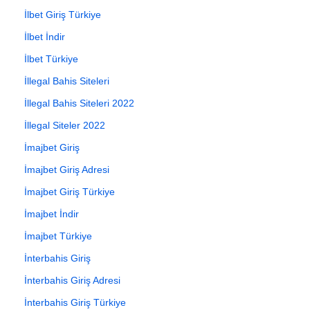
İlbet Giriş Türkiye
İlbet İndir
İlbet Türkiye
İllegal Bahis Siteleri
İllegal Bahis Siteleri 2022
İllegal Siteler 2022
İmajbet Giriş
İmajbet Giriş Adresi
İmajbet Giriş Türkiye
İmajbet İndir
İmajbet Türkiye
İnterbahis Giriş
İnterbahis Giriş Adresi
İnterbahis Giriş Türkiye