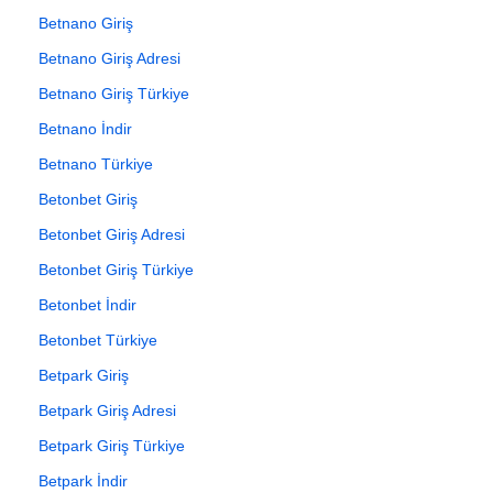
Betnano Giriş
Betnano Giriş Adresi
Betnano Giriş Türkiye
Betnano İndir
Betnano Türkiye
Betonbet Giriş
Betonbet Giriş Adresi
Betonbet Giriş Türkiye
Betonbet İndir
Betonbet Türkiye
Betpark Giriş
Betpark Giriş Adresi
Betpark Giriş Türkiye
Betpark İndir