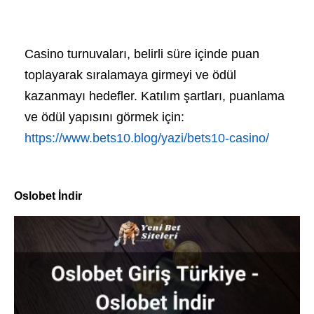
Casino turnuvaları, belirli süre içinde puan
toplayarak sıralamaya girmeyi ve ödül
kazanmayı hedefler. Katılım şartları, puanlama
ve ödül yapısını görmek için:
https://www.bets10.blog/yazi/bets10-casino/
Oslobet İndir