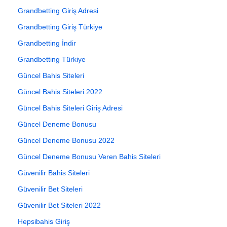
Grandbetting Giriş Adresi
Grandbetting Giriş Türkiye
Grandbetting İndir
Grandbetting Türkiye
Güncel Bahis Siteleri
Güncel Bahis Siteleri 2022
Güncel Bahis Siteleri Giriş Adresi
Güncel Deneme Bonusu
Güncel Deneme Bonusu 2022
Güncel Deneme Bonusu Veren Bahis Siteleri
Güvenilir Bahis Siteleri
Güvenilir Bet Siteleri
Güvenilir Bet Siteleri 2022
Hepsibahis Giriş