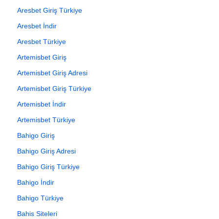
Aresbet Giriş Türkiye
Aresbet İndir
Aresbet Türkiye
Artemisbet Giriş
Artemisbet Giriş Adresi
Artemisbet Giriş Türkiye
Artemisbet İndir
Artemisbet Türkiye
Bahigo Giriş
Bahigo Giriş Adresi
Bahigo Giriş Türkiye
Bahigo İndir
Bahigo Türkiye
Bahis Siteleri