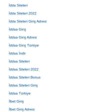
İdda Siteleri
İdda Siteleri 2022
İdda Siteleri Giriş Adresi
İddaa Giriş
İddaa Giriş Adresi
İddaa Giriş Türkiye
İddaa İndir
İddaa Siteleri
İddaa Siteleri 2022
İddaa Siteleri Bonus
İddaa Siteleri Giriş
İddaa Türkiye
İlbet Giriş
İlbet Giriş Adresi