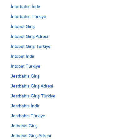
İnterbahis İndir
İnterbahis Türkiye
İntobet Giriş
İntobet Giriş Adresi
İntobet Giriş Türkiye
İntobet İndir
İntobet Türkiye
Jestbahis Giriş
Jestbahis Giriş Adresi
Jestbahis Giriş Türkiye
Jestbahis İndir
Jestbahis Türkiye
Jetbahis Giriş
Jetbahis Giriş Adresi