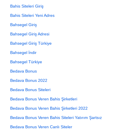
Bahis Siteleri Giriş
Bahis Siteleri Yeni Adres
Bahsegel Giriş
Bahsegel Giriş Adresi
Bahsegel Giriş Türkiye
Bahsegel İndir
Bahsegel Türkiye
Bedava Bonus
Bedava Bonus 2022
Bedava Bonus Siteleri
Bedava Bonus Veren Bahis Şirketleri
Bedava Bonus Veren Bahis Şirketleri 2022
Bedava Bonus Veren Bahis Siteleri Yatırım Şartsız
Bedava Bonus Veren Canlı Siteler