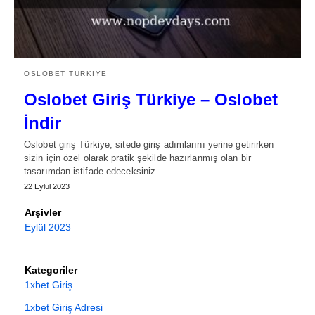
OSLOBET TÜRKIYE
Oslobet Giriş Türkiye – Oslobet
İndir
Oslobet giriş Türkiye; sitede giriş adımlarını yerine getirirken
sizin için özel olarak pratik şekilde hazırlanmış olan bir
tasarımdan istifade edeceksiniz.…
22 Eylül 2023
Arşivler
Eylül 2023
Kategoriler
1xbet Giriş
1xbet Giriş Adresi