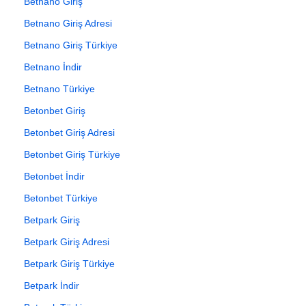
Betnano Giriş
Betnano Giriş Adresi
Betnano Giriş Türkiye
Betnano İndir
Betnano Türkiye
Betonbet Giriş
Betonbet Giriş Adresi
Betonbet Giriş Türkiye
Betonbet İndir
Betonbet Türkiye
Betpark Giriş
Betpark Giriş Adresi
Betpark Giriş Türkiye
Betpark İndir