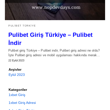
PULIBET TÜRKIYE
Pulibet Giriş Türkiye – Pulibet
İndir
Pulibet giriş Türkiye – Pulibet indir, Pulibet giriş adresi ne oldu?
İşte Pulibet giriş adresi ve mobil uygulaması hakkında merak…
22 Eylül 2023
Arşivler
Eylül 2023
Kategoriler
1xbet Giriş
1xbet Giriş Adresi