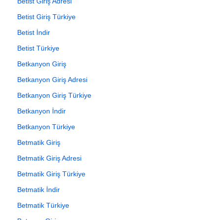
Betist Giriş Adresi
Betist Giriş Türkiye
Betist İndir
Betist Türkiye
Betkanyon Giriş
Betkanyon Giriş Adresi
Betkanyon Giriş Türkiye
Betkanyon İndir
Betkanyon Türkiye
Betmatik Giriş
Betmatik Giriş Adresi
Betmatik Giriş Türkiye
Betmatik İndir
Betmatik Türkiye