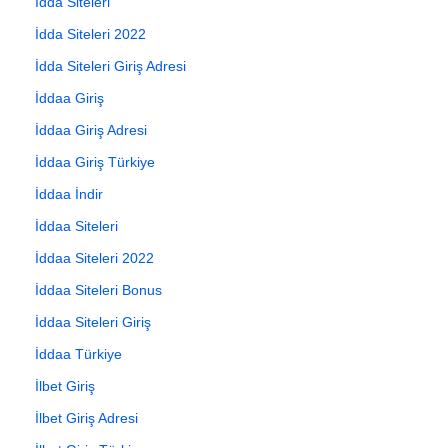
İdda Siteleri
İdda Siteleri 2022
İdda Siteleri Giriş Adresi
İddaa Giriş
İddaa Giriş Adresi
İddaa Giriş Türkiye
İddaa İndir
İddaa Siteleri
İddaa Siteleri 2022
İddaa Siteleri Bonus
İddaa Siteleri Giriş
İddaa Türkiye
İlbet Giriş
İlbet Giriş Adresi