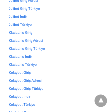
Julibet Giriş Adresi
Julibet Giriş Türkiye
Julibet İndir
Julibet Türkiye
Klasbahis Giriş
Klasbahis Giriş Adresi
Klasbahis Giriş Türkiye
Klasbahis İndir
Klasbahis Türkiye
Kolaybet Giriş
Kolaybet Giriş Adresi
Kolaybet Giriş Türkiye
Kolaybet İndir
Kolaybet Türkiye