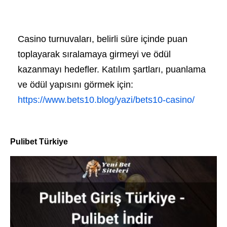
Casino turnuvaları, belirli süre içinde puan
toplayarak sıralamaya girmeyi ve ödül
kazanmayı hedefler. Katılım şartları, puanlama
ve ödül yapısını görmek için:
https://www.bets10.blog/yazi/bets10-casino/
Pulibet Türkiye