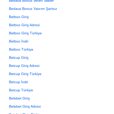
Bedava Bonus Veren Siteler
Bedava Bonus Yatırım Şartsız
Betboo Giriş
Betboo Giriş Adresi
Betboo Giriş Türkiye
Betboo İndir
Betboo Türkiye
Betcup Giriş
Betcup Giriş Adresi
Betcup Giriş Türkiye
Betcup İndir
Betcup Türkiye
Betebet Giriş
Betebet Giriş Adresi