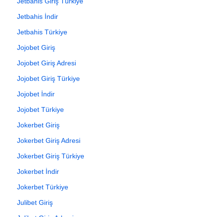
Jetbahis Giriş Türkiye
Jetbahis İndir
Jetbahis Türkiye
Jojobet Giriş
Jojobet Giriş Adresi
Jojobet Giriş Türkiye
Jojobet İndir
Jojobet Türkiye
Jokerbet Giriş
Jokerbet Giriş Adresi
Jokerbet Giriş Türkiye
Jokerbet İndir
Jokerbet Türkiye
Julibet Giriş