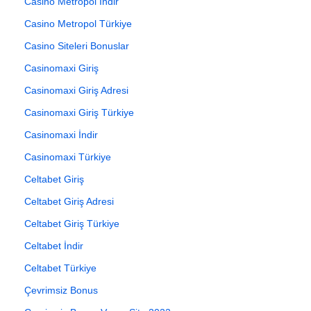
Casino Metropol İndir
Casino Metropol Türkiye
Casino Siteleri Bonuslar
Casinomaxi Giriş
Casinomaxi Giriş Adresi
Casinomaxi Giriş Türkiye
Casinomaxi İndir
Casinomaxi Türkiye
Celtabet Giriş
Celtabet Giriş Adresi
Celtabet Giriş Türkiye
Celtabet İndir
Celtabet Türkiye
Çevrimsiz Bonus