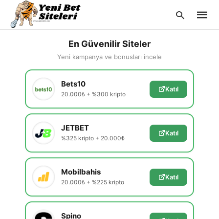
En Güvenilir Siteler
Yeni kampanya ve bonusları incele
Type
Bets10
your
Katıl
searc
20.000₺ + %300 kripto
query
and
hit
enter:
JETBET
Katıl
%325 kripto + 20.000₺
Mobilbahis
Katıl
20.000₺ + %225 kripto
Spino