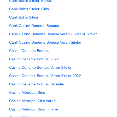
Canlı Bahis Siteleri Bonus
Canlı Bahis Siteleri Giriş
Canlı Bahis Sitesi
Canlı Casino Deneme Bonusu
Canlı Casino Deneme Bonusu Veren Güvenilir Siteler
Canlı Casino Deneme Bonusu Veren Siteler
Casino Deneme Bonusu
Casino Deneme Bonusu 2022
Casino Deneme Bonusu Veren Siteler
Casino Deneme Bonusu Veren Siteler 2022
Casino Deneme Bonusu Verenler
Casino Metropol Giriş
Casino Metropol Giriş Adresi
Casino Metropol Giriş Türkiye